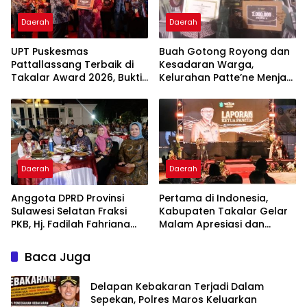
Daerah
Daerah
UPT Puskesmas
Buah Gotong Royong dan
Pattallassang Terbaik di
Kesadaran Warga,
Takalar Award 2026, Bukti
Kelurahan Patte’ne Menjadi
Komitmen Hadirkan
Bintang Takalar Award
Pelayanan Kesehatan
2026
Berkualitas
Daerah
Daerah
Anggota DPRD Provinsi
Pertama di Indonesia,
Sulawesi Selatan Fraksi
Kabupaten Takalar Gelar
PKB, Hj. Fadilah Fahriana
Malam Apresiasi dan
Hadiri Dan Beri Apresiasi :
Inovasi Award 2026:
Takalar Menyalakan
Panggung Penghargaan
Baca Juga
Lentera Pengabdian
bagi Pelayan Publik
Melalui Malam Apresiasi
Berprestasi
Delapan Kebakaran Terjadi Dalam
dan Inovasi Award 2026
Sepekan, Polres Maros Keluarkan