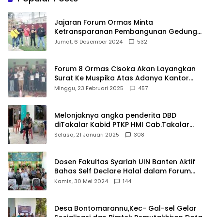
Jajaran Forum Ormas Minta
Ketransparanan Pembangunan Gedung
Damkar Di Kecamatan Cisoka
Jumat, 6 Desember 2024
532
Forum 8 Ormas Cisoka Akan Layangkan
Surat Ke Muspika Atas Adanya Kantor
Matel di Cisoka
Minggu, 23 Februari 2025
457
Melonjaknya angka penderita DBD
diTakalar Kabid PTKP HMI Cab.Takalar
angkat bicara
Selasa, 21 Januari 2025
308
Dosen Fakultas Syariah UIN Banten Aktif
Bahas Self Declare Halal dalam Forum
Ijtima Ulama MUI
Kamis, 30 Mei 2024
144
Desa Bontomarannu,Kec- Gal-sel Gelar