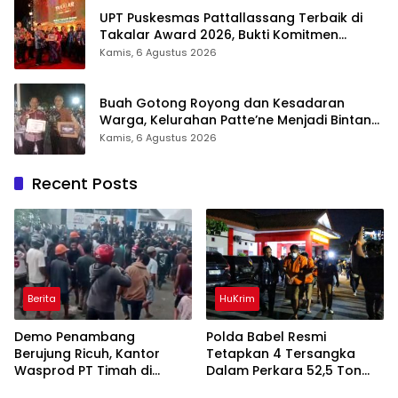
UPT Puskesmas Pattallassang Terbaik di
Takalar Award 2026, Bukti Komitmen
Hadirkan Pelayanan Kesehatan Berkualitas
Kamis, 6 Agustus 2026
Buah Gotong Royong dan Kesadaran
Warga, Kelurahan Patte’ne Menjadi Bintang
Takalar Award 2026
Kamis, 6 Agustus 2026
Recent Posts
Berita
HuKrim
Demo Penambang
Polda Babel Resmi
Berujung Ricuh, Kantor
Tetapkan 4 Tersangka
Wasprod PT Timah di
Dalam Perkara 52,5 Ton
Belitung Timur Terbakar
Pasir Timah Ilegal Di