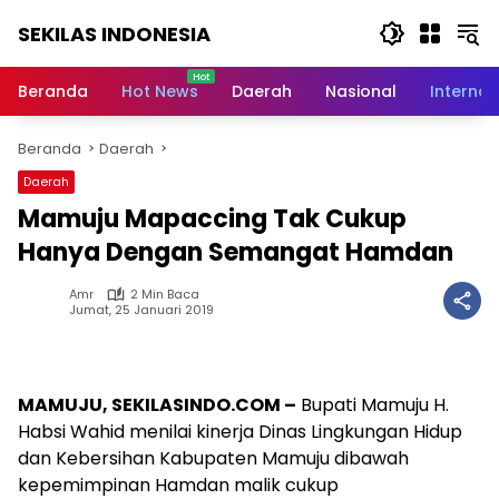
Langsung
SEKILAS INDONESIA
ke
konten
Berita
Terkini,
Beranda
Hot News
Daerah
Nasional
Internas
Breaking
News,
Beranda
Daerah
Latest
World,
Daerah
Headlines,
Mamuju Mapaccing Tak Cukup
News
Today
Hanya Dengan Semangat Hamdan
Amr
2 Min Baca
Jumat, 25 Januari 2019
MAMUJU, SEKILASINDO.COM –
Bupati Mamuju H.
Habsi Wahid menilai kinerja Dinas Lingkungan Hidup
dan Kebersihan Kabupaten Mamuju dibawah
kepemimpinan Hamdan malik cukup