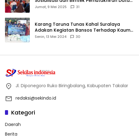
Sosialisasi dan Bimtek Pemutakhiran Data
ID
Jumat, 9 Mei 2025
31
Karang Taruna Tunas Kahal Suralaya
Adakan Kegiatan Bansos Terhadap Kaum
Dhuafa dan Anak Yatim-Piatu
Senin, 13 Mei 2024
30
Jl. Diponegoro Ruko Biringbalang, Kabupaten Takalar
redaksi@sekindo.id
Kategori
Daerah
Berita