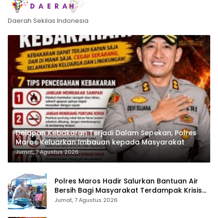
Daerah Sekilas Indonesia
Delapan Kebakaran Terjadi Dalam Sepekan, Polres
Maros Keluarkan Imbauan kepada Masyarakat
Jumat, 7 Agustus 2026
Polres Maros Hadir Salurkan Bantuan Air
Bersih Bagi Masyarakat Terdampak Krisis
Air Bersih Di Maros
Jumat, 7 Agustus 2026