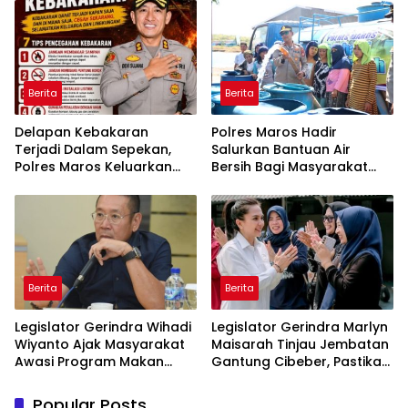
Belitung
Berita
Berita
Delapan Kebakaran
Polres Maros Hadir
Terjadi Dalam Sepekan,
Salurkan Bantuan Air
Polres Maros Keluarkan
Bersih Bagi Masyarakat
Imbauan kepada
Terdampak Krisis Air Bersih
Masyarakat
Di Maros
Berita
Berita
Legislator Gerindra Wihadi
Legislator Gerindra Marlyn
Wiyanto Ajak Masyarakat
Maisarah Tinjau Jembatan
Awasi Program Makan
Gantung Cibeber, Pastikan
Bergizi Gratis agar Tepat
Aspirasi Warga Terlaksana
Sasaran
Popular Posts