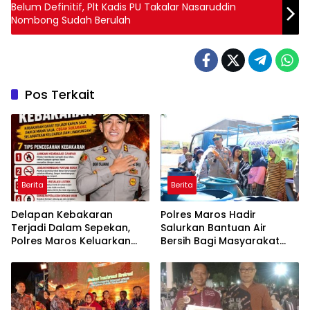
Belum Definitif, Plt Kadis PU Takalar Nasaruddin
Nombong Sudah Berulah
Pos Terkait
Berita
Berita
Delapan Kebakaran
Polres Maros Hadir
Terjadi Dalam Sepekan,
Salurkan Bantuan Air
Polres Maros Keluarkan
Bersih Bagi Masyarakat
Imbauan kepada
Terdampak Krisis Air Bersih
Masyarakat
Di Maros