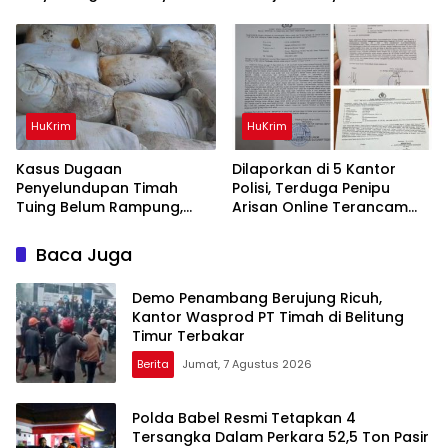
Diamankan Polisi
Bang Andra 2026
HuKrim
HuKrim
Kasus Dugaan
Dilaporkan di 5 Kantor
Penyelundupan Timah
Polisi, Terduga Penipu
Tuing Belum Rampung,
Arisan Online Terancam
Nama Akbar Kuday Muncul
Hukuman 4 Tahun Penjara
Dalam Informasi
denda Rp.500 Juta
Baca Juga
Penyidikan
Demo Penambang Berujung Ricuh,
Kantor Wasprod PT Timah di Belitung
Timur Terbakar
Berita
Jumat, 7 Agustus 2026
Polda Babel Resmi Tetapkan 4
Tersangka Dalam Perkara 52,5 Ton Pasir