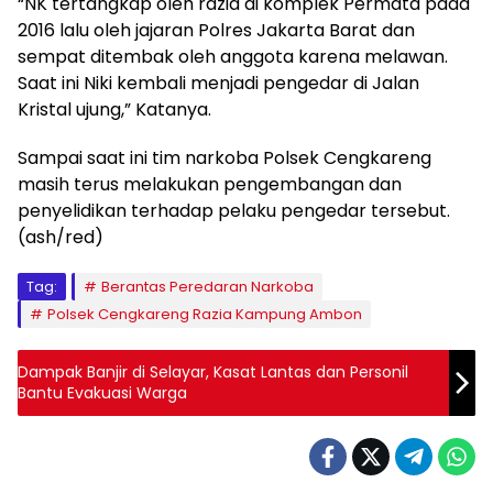
“NK tertangkap oleh razia di komplek Permata pada
2016 lalu oleh jajaran Polres Jakarta Barat dan
sempat ditembak oleh anggota karena melawan.
Saat ini Niki kembali menjadi pengedar di Jalan
Kristal ujung,” Katanya.
Sampai saat ini tim narkoba Polsek Cengkareng
masih terus melakukan pengembangan dan
penyelidikan terhadap pelaku pengedar tersebut.
(ash/red)
Tag:
Berantas Peredaran Narkoba
Polsek Cengkareng Razia Kampung Ambon
Dampak Banjir di Selayar, Kasat Lantas dan Personil
Bantu Evakuasi Warga