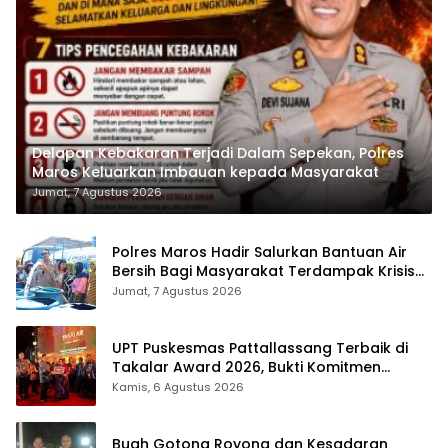
Delapan Kebakaran Terjadi Dalam Sepekan, Polres
Maros Keluarkan Imbauan kepada Masyarakat
Jumat, 7 Agustus 2026
Polres Maros Hadir Salurkan Bantuan Air
Bersih Bagi Masyarakat Terdampak Krisis
Air Bersih Di Maros
Jumat, 7 Agustus 2026
UPT Puskesmas Pattallassang Terbaik di
Takalar Award 2026, Bukti Komitmen
Hadirkan Pelayanan Kesehatan Berkualitas
Kamis, 6 Agustus 2026
Buah Gotong Royong dan Kesadaran