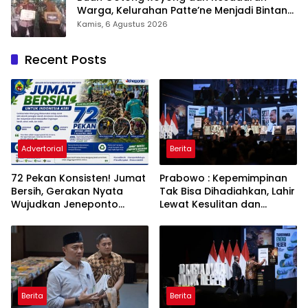
Warga, Kelurahan Patte’ne Menjadi Bintang
Takalar Award 2026
Kamis, 6 Agustus 2026
Recent Posts
Advertorial
Berita
72 Pekan Konsisten! Jumat
Prabowo : Kepemimpinan
Bersih, Gerakan Nyata
Tak Bisa Dihadiahkan, Lahir
Wujudkan Jeneponto
Lewat Kesulitan dan
Bahagia dan Lingkungan
Keberanian
ASRI
Berita
Berita