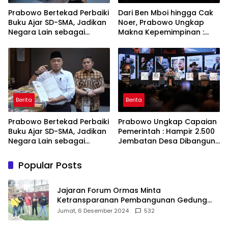
Prabowo Bertekad Perbaiki
Dari Ben Mboi hingga Cak
Buku Ajar SD-SMA, Jadikan
Noer, Prabowo Ungkap
Negara Lain sebagai
Makna Kepemimpinan :
Referensi
Bekerja, Cintai Rakyat &
Gunakan Akal Sehat
Berita
Berita
Prabowo Bertekad Perbaiki
Prabowo Ungkap Capaian
Buku Ajar SD-SMA, Jadikan
Pemerintah : Hampir 2.500
Negara Lain sebagai
Jembatan Desa Dibangun,
Referensi
100 Ribu Sekolah
Ditargetkan Direvitalisasi
Popular Posts
Jajaran Forum Ormas Minta
Ketransparanan Pembangunan Gedung
Damkar Di Kecamatan Cisoka
Jumat, 6 Desember 2024
532