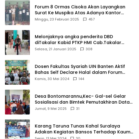
Forum 8 Ormas Cisoka Akan Layangkan
Surat Ke Muspika Atas Adanya Kantor
Matel di Cisoka
Minggu, 23 Februari 2025
457
Melonjaknya angka penderita DBD
diTakalar Kabid PTKP HMI Cab.Takalar
angkat bicara
Selasa, 21 Januari 2025
308
Dosen Fakultas Syariah UIN Banten Aktif
Bahas Self Declare Halal dalam Forum
Ijtima Ulama MUI
Kamis, 30 Mei 2024
144
Desa Bontomarannu,Kec- Gal-sel Gelar
Sosialisasi dan Bimtek Pemutakhiran Data
ID
Jumat, 9 Mei 2025
31
Karang Taruna Tunas Kahal Suralaya
Adakan Kegiatan Bansos Terhadap Kaum
Dhuafa dan Anak Yatim-Piatu
Senin, 13 Mei 2024
30