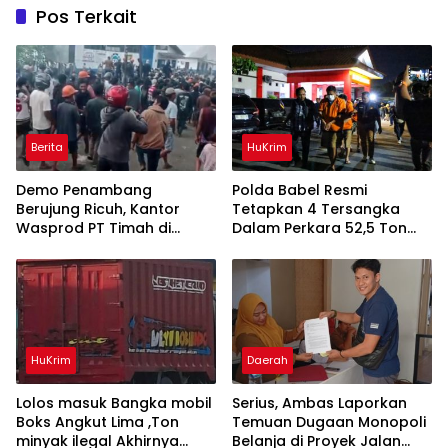
Pos Terkait
Berita
HuKrim
Demo Penambang
Polda Babel Resmi
Berujung Ricuh, Kantor
Tetapkan 4 Tersangka
Wasprod PT Timah di
Dalam Perkara 52,5 Ton
Belitung Timur Terbakar
Pasir Timah Ilegal Di
Belitung
HuKrim
Daerah
Lolos masuk Bangka mobil
Serius, Ambas Laporkan
Boks Angkut Lima ,Ton
‎Temuan Dugaan Monopoli
minyak ilegal Akhirnya
Belanja di Proyek Jalan