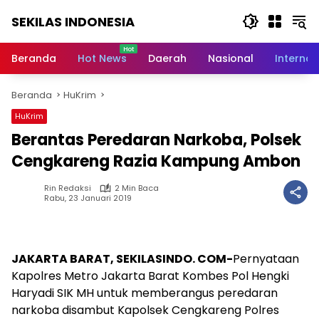
Langsung
SEKILAS INDONESIA
ke
konten
Berita
Terkini,
Beranda
Hot News
Daerah
Nasional
Internas
Breaking
News,
Beranda
HuKrim
Latest
World,
HuKrim
Headlines,
Berantas Peredaran Narkoba, Polsek
News
Today
Cengkareng Razia Kampung Ambon
Rin Redaksi
2 Min Baca
Rabu, 23 Januari 2019
JAKARTA BARAT, SEKILASINDO. COM-
Pernyataan
Kapolres Metro Jakarta Barat Kombes Pol Hengki
Haryadi SIK MH untuk memberangus peredaran
narkoba disambut Kapolsek Cengkareng Polres