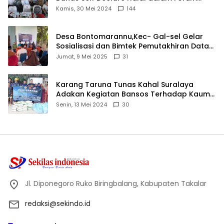
Ijtima Ulama MUI
Kamis, 30 Mei 2024
144
Desa Bontomarannu,Kec- Gal-sel Gelar
Sosialisasi dan Bimtek Pemutakhiran Data
ID
Jumat, 9 Mei 2025
31
Karang Taruna Tunas Kahal Suralaya
Adakan Kegiatan Bansos Terhadap Kaum
Dhuafa dan Anak Yatim-Piatu
Senin, 13 Mei 2024
30
Jl. Diponegoro Ruko Biringbalang, Kabupaten Takalar
redaksi@sekindo.id