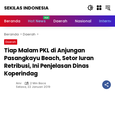
Langsung
SEKILAS INDONESIA
ke
konten
Berita
Terkini,
Beranda
Hot News
Daerah
Nasional
Internas
Breaking
News,
Beranda
Daerah
Latest
World,
Daerah
Headlines,
Tiap Malam PKL di Anjungan
News
Today
Pasangkayu Beach, Setor Iuran
Retribusi, Ini Penjelasan Dinas
Koperindag
Amr
2 Min Baca
Selasa, 22 Januari 2019