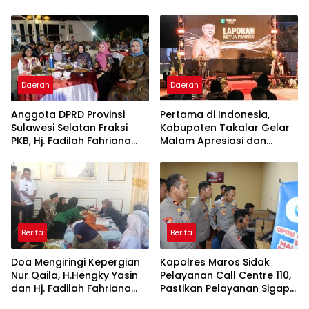
Komitmen Hadirkan
Bintang Takalar Award
Pelayanan Kesehatan
2026
Berkualitas
Daerah
Daerah
Anggota DPRD Provinsi
Pertama di Indonesia,
Sulawesi Selatan Fraksi
Kabupaten Takalar Gelar
PKB, Hj. Fadilah Fahriana
Malam Apresiasi dan
Hadiri Dan Beri Apresiasi :
Inovasi Award 2026:
Takalar Menyalakan
Panggung Penghargaan
Lentera Pengabdian
bagi Pelayan Publik
Melalui Malam Apresiasi
Berprestasi
dan Inovasi Award 2026
Berita
Berita
Doa Mengiringi Kepergian
Kapolres Maros Sidak
Nur Qaila, H.Hengky Yasin
Pelayanan Call Centre 110,
dan Hj. Fadilah Fahriana
Pastikan Pelayanan Sigap
Hadir Menguatkan
Dan Humanis