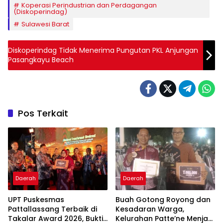
Koperasi Perindustrian dan Perdagangan
(Diskoperindag)
Sulawesi Barat
Diskoperindag Tidak Menerima Pungutan PKL Anjungan
Pasangkayu Beach
Pos Terkait
Daerah
Daerah
UPT Puskesmas
Buah Gotong Royong dan
Pattallassang Terbaik di
Kesadaran Warga,
Takalar Award 2026, Bukti
Kelurahan Patte’ne Menjadi