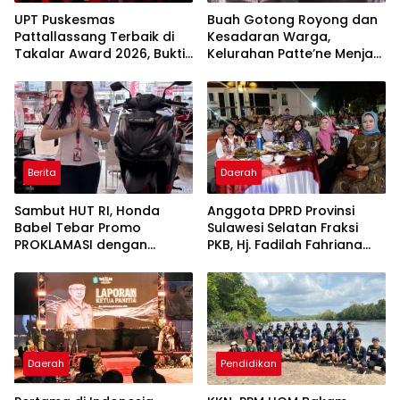
UPT Puskesmas
Buah Gotong Royong dan
Pattallassang Terbaik di
Kesadaran Warga,
Takalar Award 2026, Bukti
Kelurahan Patte’ne Menjadi
Komitmen Hadirkan
Bintang Takalar Award
Pelayanan Kesehatan
2026
Berkualitas
Berita
Daerah
Sambut HUT RI, Honda
Anggota DPRD Provinsi
Babel Tebar Promo
Sulawesi Selatan Fraksi
PROKLAMASI dengan
PKB, Hj. Fadilah Fahriana
Diskon Motor Hingga
Hadiri Dan Beri Apresiasi :
Jutaan Rupiah
Takalar Menyalakan
Lentera Pengabdian
Melalui Malam Apresiasi
dan Inovasi Award 2026
Daerah
Pendidikan