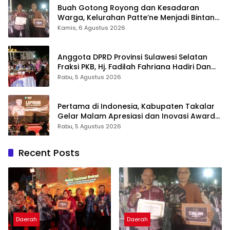
Buah Gotong Royong dan Kesadaran
Warga, Kelurahan Patte’ne Menjadi Bintang
Takalar Award 2026
Kamis, 6 Agustus 2026
Anggota DPRD Provinsi Sulawesi Selatan
Fraksi PKB, Hj. Fadilah Fahriana Hadiri Dan
Beri Apresiasi : Takalar Menyalakan Lentera
Rabu, 5 Agustus 2026
Pengabdian Melalui Malam Apresiasi dan
Inovasi Award 2026
Pertama di Indonesia, Kabupaten Takalar
Gelar Malam Apresiasi dan Inovasi Award
2026: Panggung Penghargaan bagi
Rabu, 5 Agustus 2026
Pelayan Publik Berprestasi
Recent Posts
Daerah
Daerah