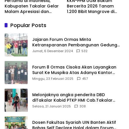
Pertama di Indonesia,
KKN-PPM UGM Bakam
Kabupaten Takalar Gelar
Bercerita 2026 Tanam
Malam Apresiasi dan
1.200 Bibit Mangrove di
Inovasi Award 2026:
Sungai Layang
Panggung Penghargaan
Popular Posts
bagi Pelayan Publik
Berprestasi
Jajaran Forum Ormas Minta
Ketransparanan Pembangunan Gedung
Damkar Di Kecamatan Cisoka
Jumat, 6 Desember 2024
532
Forum 8 Ormas Cisoka Akan Layangkan
Surat Ke Muspika Atas Adanya Kantor
Matel di Cisoka
Minggu, 23 Februari 2025
457
Melonjaknya angka penderita DBD
diTakalar Kabid PTKP HMI Cab.Takalar
angkat bicara
Selasa, 21 Januari 2025
308
Dosen Fakultas Syariah UIN Banten Aktif
Bahas Self Declare Halal dalam Forum