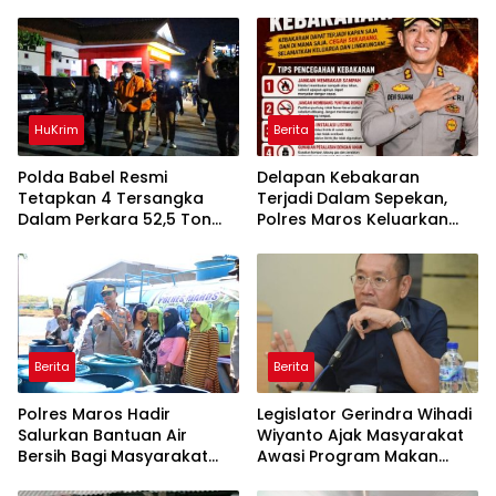
HuKrim
Berita
Polda Babel Resmi
Delapan Kebakaran
Tetapkan 4 Tersangka
Terjadi Dalam Sepekan,
Dalam Perkara 52,5 Ton
Polres Maros Keluarkan
Pasir Timah Ilegal Di
Imbauan kepada
Belitung
Masyarakat
Berita
Berita
Polres Maros Hadir
Legislator Gerindra Wihadi
Salurkan Bantuan Air
Wiyanto Ajak Masyarakat
Bersih Bagi Masyarakat
Awasi Program Makan
Terdampak Krisis Air Bersih
Bergizi Gratis agar Tepat