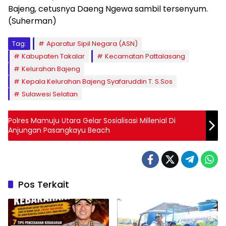
Bajeng, cetusnya Daeng Ngewa sambil tersenyum.
(Suherman)
Tag:
Aparatur Sipil Negara (ASN)
Kabupaten Takalar
Kecamatan Pattalasang
Kelurahan Bajeng
Kepala Kelurahan Bajeng Syafaruddin T. S.Sos
Sulawesi Selatan
Polres Mamuju Utara Gelar Sosialisasi Millenial Di
Anjungan Pasangkayu Beach
Pos Terkait