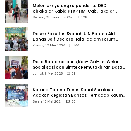
Melonjaknya angka penderita DBD
diTakalar Kabid PTKP HMI Cab.Takalar
angkat bicara
Selasa, 21 Januari 2025
308
Dosen Fakultas Syariah UIN Banten Aktif
Bahas Self Declare Halal dalam Forum
Ijtima Ulama MUI
Kamis, 30 Mei 2024
144
Desa Bontomarannu,Kec- Gal-sel Gelar
Sosialisasi dan Bimtek Pemutakhiran Data
ID
Jumat, 9 Mei 2025
31
Karang Taruna Tunas Kahal Suralaya
Adakan Kegiatan Bansos Terhadap Kaum
Dhuafa dan Anak Yatim-Piatu
Senin, 13 Mei 2024
30