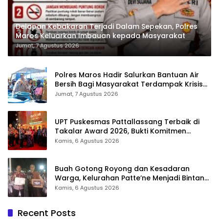
Delapan Kebakaran Terjadi Dalam Sepekan, Polres
Maros Keluarkan Imbauan kepada Masyarakat
Jumat, 7 Agustus 2026
Polres Maros Hadir Salurkan Bantuan Air
Bersih Bagi Masyarakat Terdampak Krisis
Air Bersih Di Maros
Jumat, 7 Agustus 2026
UPT Puskesmas Pattallassang Terbaik di
Takalar Award 2026, Bukti Komitmen
Hadirkan Pelayanan Kesehatan Berkualitas
Kamis, 6 Agustus 2026
Buah Gotong Royong dan Kesadaran
Warga, Kelurahan Patte’ne Menjadi Bintang
Takalar Award 2026
Kamis, 6 Agustus 2026
Recent Posts