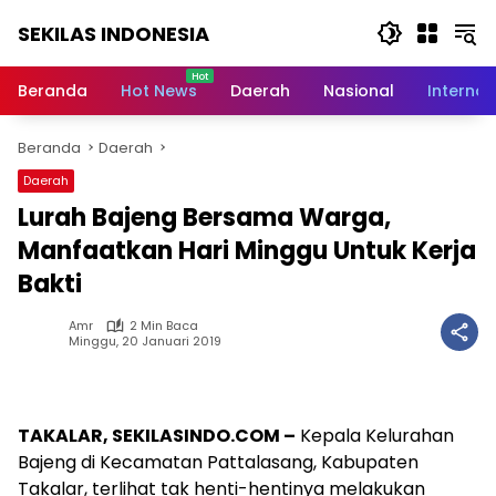
Langsung
SEKILAS INDONESIA
ke
konten
Berita
Terkini,
Beranda
Hot News
Daerah
Nasional
Internas
Breaking
News,
Beranda
Daerah
Latest
World,
Daerah
Headlines,
Lurah Bajeng Bersama Warga,
News
Today
Manfaatkan Hari Minggu Untuk Kerja
Bakti
Amr
2 Min Baca
Minggu, 20 Januari 2019
TAKALAR, SEKILASINDO.COM –
Kepala Kelurahan
Bajeng di Kecamatan Pattalasang, Kabupaten
Takalar, terlihat tak henti-hentinya melakukan