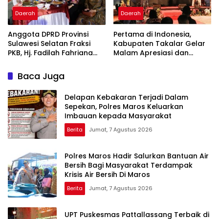
Daerah
Daerah
Anggota DPRD Provinsi
Pertama di Indonesia,
Sulawesi Selatan Fraksi
Kabupaten Takalar Gelar
PKB, Hj. Fadilah Fahriana
Malam Apresiasi dan
Hadiri Dan Beri Apresiasi :
Inovasi Award 2026:
Takalar Menyalakan
Panggung Penghargaan
Baca Juga
Lentera Pengabdian
bagi Pelayan Publik
Melalui Malam Apresiasi
Berprestasi
Delapan Kebakaran Terjadi Dalam
dan Inovasi Award 2026
Sepekan, Polres Maros Keluarkan
Imbauan kepada Masyarakat
Berita
Jumat, 7 Agustus 2026
Polres Maros Hadir Salurkan Bantuan Air
Bersih Bagi Masyarakat Terdampak
Krisis Air Bersih Di Maros
Berita
Jumat, 7 Agustus 2026
UPT Puskesmas Pattallassang Terbaik di