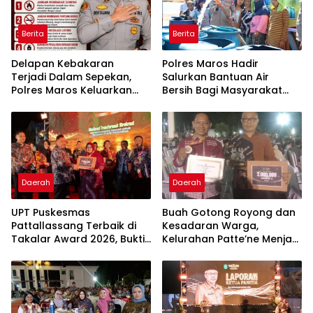
Berita
Berita
Delapan Kebakaran
Polres Maros Hadir
Terjadi Dalam Sepekan,
Salurkan Bantuan Air
Polres Maros Keluarkan
Bersih Bagi Masyarakat
Imbauan kepada
Terdampak Krisis Air Bersih
Masyarakat
Di Maros
Daerah
Daerah
UPT Puskesmas
Buah Gotong Royong dan
Pattallassang Terbaik di
Kesadaran Warga,
Takalar Award 2026, Bukti
Kelurahan Patte’ne Menjadi
Komitmen Hadirkan
Bintang Takalar Award
Pelayanan Kesehatan
2026
Berkualitas