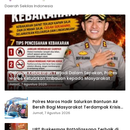
Daerah Sekilas Indonesia
Delapan Kebakaran Terjadi Dalam Sepekan, Polres
Maros Keluarkan Imbauan kepada Masyarakat
Jumat, 7 Agustus 2026
Polres Maros Hadir Salurkan Bantuan Air
Bersih Bagi Masyarakat Terdampak Krisis
Air Bersih Di Maros
Jumat, 7 Agustus 2026
UPT Puskesmas Pattallassang Terbaik di