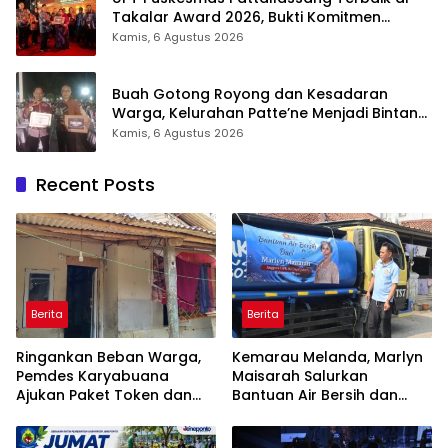
Takalar Award 2026, Bukti Komitmen
Hadirkan Pelayanan Kesehatan Berkualitas
Kamis, 6 Agustus 2026
Buah Gotong Royong dan Kesadaran
Warga, Kelurahan Patte’ne Menjadi Bintang
Takalar Award 2026
Kamis, 6 Agustus 2026
Recent Posts
Berita
Berita
Ringankan Beban Warga,
Kemarau Melanda, Marlyn
Pemdes Karyabuana
Maisarah Salurkan
Ajukan Paket Token dan
Bantuan Air Bersih dan
Penurunan Daya Listrik ke
Toren untuk Warga
PLN
Babakan Madang