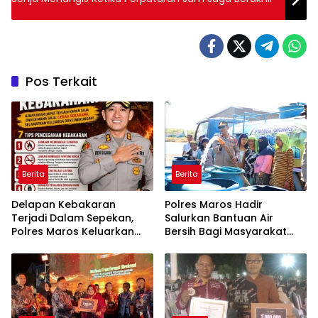
Pos Terkait
Berita
Berita
Delapan Kebakaran
Polres Maros Hadir
Terjadi Dalam Sepekan,
Salurkan Bantuan Air
Polres Maros Keluarkan
Bersih Bagi Masyarakat
Imbauan kepada
Terdampak Krisis Air Bersih
Masyarakat
Di Maros