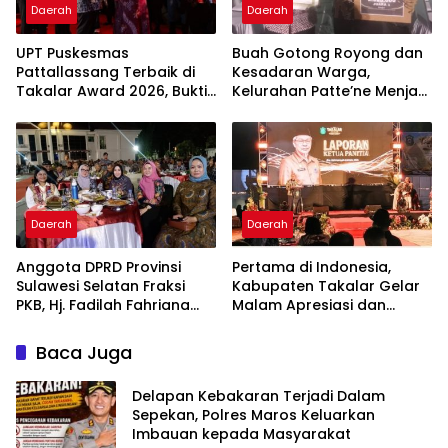
Daerah
Daerah
UPT Puskesmas
Buah Gotong Royong dan
Pattallassang Terbaik di
Kesadaran Warga,
Takalar Award 2026, Bukti
Kelurahan Patte’ne Menjadi
Komitmen Hadirkan
Bintang Takalar Award
Pelayanan Kesehatan
2026
Berkualitas
Daerah
Daerah
Anggota DPRD Provinsi
Pertama di Indonesia,
Sulawesi Selatan Fraksi
Kabupaten Takalar Gelar
PKB, Hj. Fadilah Fahriana
Malam Apresiasi dan
Hadiri Dan Beri Apresiasi :
Inovasi Award 2026:
Takalar Menyalakan
Panggung Penghargaan
Baca Juga
Lentera Pengabdian
bagi Pelayan Publik
Melalui Malam Apresiasi
Berprestasi
Delapan Kebakaran Terjadi Dalam
dan Inovasi Award 2026
Sepekan, Polres Maros Keluarkan
Imbauan kepada Masyarakat