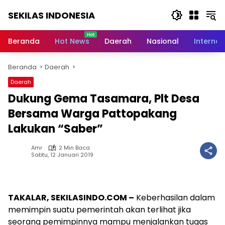
Langsung
SEKILAS INDONESIA
ke
konten
Berita
Terkini,
Beranda
Hot News
Daerah
Nasional
Internas
Breaking
News,
Beranda
Daerah
Latest
World,
Daerah
Headlines,
Dukung Gema Tasamara, Plt Desa
News
Today
Bersama Warga Pattopakang
Lakukan “Saber”
Amr
2 Min Baca
Sabtu, 12 Januari 2019
TAKALAR, SEKILASINDO.COM –
Keberhasilan dalam
memimpin suatu pemerintah akan terlihat jika
seorang pemimpinnya mampu menjalankan tugas