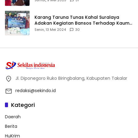
Karang Taruna Tunas Kahal Suralaya
Adakan Kegiatan Bansos Terhadap Kaum
Dhuafa dan Anak Yatim-Piatu
Senin, 13 Mei 2024
30
Jl. Diponegoro Ruko Biringbalang, Kabupaten Takalar
redaksi@sekindo.id
Kategori
Daerah
Berita
HuKrim