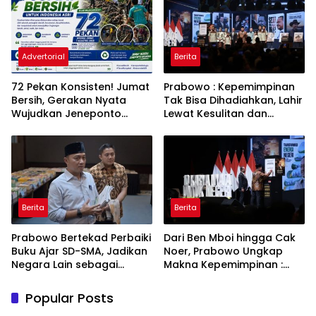
Advertorial
Berita
72 Pekan Konsisten! Jumat
Prabowo : Kepemimpinan
Bersih, Gerakan Nyata
Tak Bisa Dihadiahkan, Lahir
Wujudkan Jeneponto
Lewat Kesulitan dan
Bahagia dan Lingkungan
Keberanian
ASRI
Berita
Berita
Prabowo Bertekad Perbaiki
Dari Ben Mboi hingga Cak
Buku Ajar SD-SMA, Jadikan
Noer, Prabowo Ungkap
Negara Lain sebagai
Makna Kepemimpinan :
Referensi
Bekerja, Cintai Rakyat &
Gunakan Akal Sehat
Popular Posts