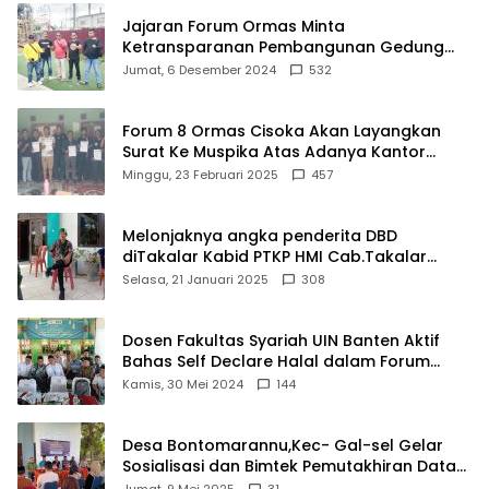
Jajaran Forum Ormas Minta
Ketransparanan Pembangunan Gedung
Damkar Di Kecamatan Cisoka
Jumat, 6 Desember 2024
532
Forum 8 Ormas Cisoka Akan Layangkan
Surat Ke Muspika Atas Adanya Kantor
Matel di Cisoka
Minggu, 23 Februari 2025
457
Melonjaknya angka penderita DBD
diTakalar Kabid PTKP HMI Cab.Takalar
angkat bicara
Selasa, 21 Januari 2025
308
Dosen Fakultas Syariah UIN Banten Aktif
Bahas Self Declare Halal dalam Forum
Ijtima Ulama MUI
Kamis, 30 Mei 2024
144
Desa Bontomarannu,Kec- Gal-sel Gelar
Sosialisasi dan Bimtek Pemutakhiran Data
ID
Jumat, 9 Mei 2025
31