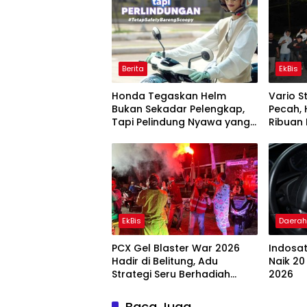
Berita
EkBis
Honda Tegaskan Helm
Vario S
Bukan Sekadar Pelengkap,
Pecah,
Tapi Pelindung Nyawa yang
Ribuan 
Wajib Dipakai Setiap
Semang
Berkendara
EkBis
Daera
PCX Gel Blaster War 2026
Indosat
Hadir di Belitung, Adu
Naik 20
Strategi Seru Berhadiah
2026
Jutaan Rupiah
Baca Juga