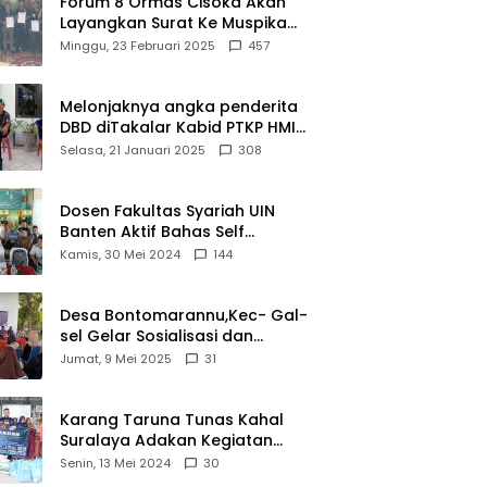
Forum 8 Ormas Cisoka Akan
Layangkan Surat Ke Muspika
Atas Adanya Kantor Matel di
Minggu, 23 Februari 2025
457
Cisoka
Melonjaknya angka penderita
DBD diTakalar Kabid PTKP HMI
Cab.Takalar angkat bicara
Selasa, 21 Januari 2025
308
Dosen Fakultas Syariah UIN
Banten Aktif Bahas Self
Declare Halal dalam Forum
Kamis, 30 Mei 2024
144
Ijtima Ulama MUI
Desa Bontomarannu,Kec- Gal-
sel Gelar Sosialisasi dan
Bimtek Pemutakhiran Data ID
Jumat, 9 Mei 2025
31
Karang Taruna Tunas Kahal
Suralaya Adakan Kegiatan
Bansos Terhadap Kaum
Senin, 13 Mei 2024
30
Dhuafa dan Anak Yatim-Piatu