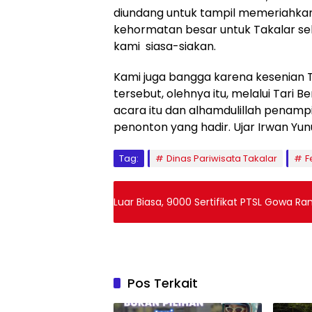
diundang untuk tampil memeriahkan 
kehormatan besar untuk Takalar seh
kami siasa-siakan.
Kami juga bangga karena kesenian T
tersebut, olehnya itu, melalui Tari 
acara itu dan alhamdulillah penamp
penonton yang hadir. Ujar Irwan Yun
Tag:
Dinas Pariwisata Takalar
F
Luar Biasa, 9000 Sertifikat PTSL Gowa R
Pos Terkait