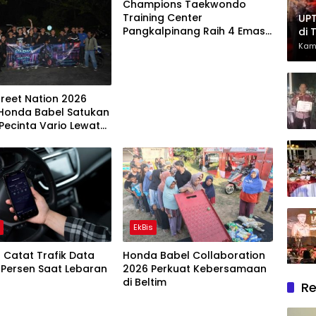
Champions Taekwondo
Training Center
UPT
Pangkalpinang Raih 4 Emas
di 
dan 2 Perunggu di Kejuaraan
Had
Kam
Nasional Taekwondo Kapolri
Ber
Cup VII Tahun 2026
treet Nation 2026
 Honda Babel Satukan
Pecinta Vario Lewat
at Cari Aman
h
EkBis
 Catat Trafik Data
Honda Babel Collaboration
 Persen Saat Lebaran
2026 Perkuat Kebersamaan
di Beltim
Re