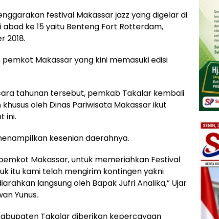
garakan festival Makassar jazz yang digelar di
 abad ke 15 yaitu Benteng Fort Rotterdam,
r 2018.
leh pemkot Makassar yang kini memasuki edisi
ara tahunan tersebut, pemkab Takalar kembali
husus oleh Dinas Pariwisata Makassar ikut
ini.
 menampilkan kesenian daerahnya.
h pemkot Makassar, untuk memeriahkan Festival
uk itu kami telah mengirim kontingen yakni
arahkan langsung oleh Bapak Jufri Analika,” Ujar
wan Yunus.
abupaten Takalar diberikan kepercayaan