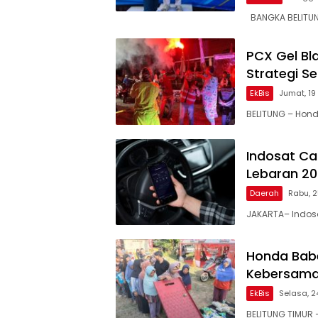
BANGKA BELITUN
PCX Gel Bla
Strategi S
EkBis
Jumat, 19
BELITUNG – Hond
Indosat Ca
Lebaran 2
Daerah
Rabu, 
JAKARTA– Indosa
Honda Babe
Kebersamaa
EkBis
Selasa, 2
BELITUNG TIMUR