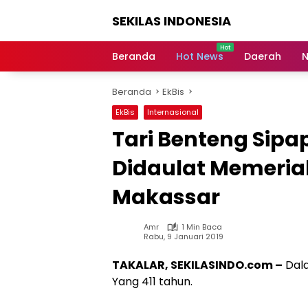
Langsung
SEKILAS INDONESIA
ke
konten
Berita
Terkini,
Beranda
Hot News
Daerah
N
Breaking
News,
Beranda
EkBis
Latest
World,
EkBis
Internasional
Headlines,
Tari Benteng Sipa
News
Today
Didaulat Memeriah
Makassar
Amr
1 Min Baca
Rabu, 9 Januari 2019
TAKALAR, SEKILASINDO.com –
Dala
Yang 411 tahun.