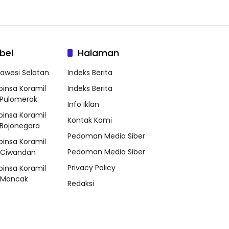
bel
Halaman
lawesi Selatan
Indeks Berita
binsa Koramil
Indeks Berita
Pulomerak
Info Iklan
binsa Koramil
Kontak Kami
Bojonegara
Pedoman Media Siber
binsa Koramil
Pedoman Media Siber
/Ciwandan
Privacy Policy
binsa Koramil
/Mancak
Redaksi