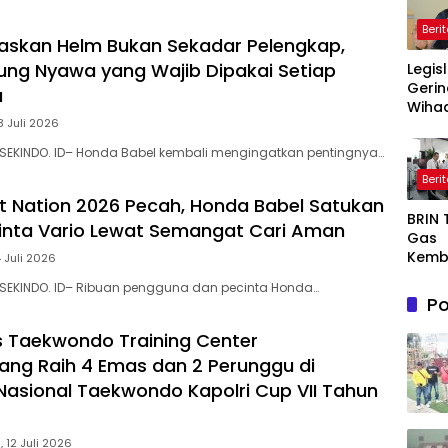
Beri
askan Helm Bukan Sekadar Pelengkap,
dung Nyawa yang Wajib Dipakai Setiap
Legis
Gerin
a
Wihad
3 Juli 2026
Wiyan
Masy
 SEKINDO. ID– Honda Babel kembali mengingatkan pentingnya…
Awas
Beri
Prog
Maka
et Nation 2026 Pecah, Honda Babel Satukan
BRIN
Bergi
inta Vario Lewat Semangat Cari Aman
Gas
agar
Kemb
Sasa
4 Juli 2026
AI, Nu
 SEKINDO. ID– Ribuan pengguna dan pecinta Honda…
Semi
Po
or De
Dong
 Taekwondo Training Center
Ekon
ang Raih 4 Emas dan 2 Perunggu di
Indon
Nasional Taekwondo Kapolri Cup VII Tahun
 12 Juli 2026