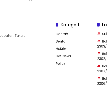
Kategori
La
Daerah
Su
abupaten Takalar
Berita
Ba
2303/
HuKrim
Ba
Hot News
2302/
Politik
Ba
2307
Ba
2306