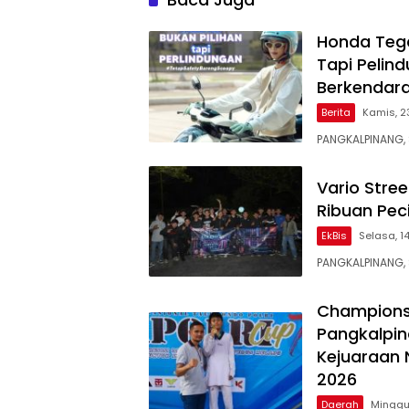
Honda Teg
Tapi Pelin
Berkendar
Berita
Kamis, 2
PANGKALPINANG,
Vario Stre
Ribuan Pec
EkBis
Selasa, 1
PANGKALPINANG,
Champions
Pangkalpin
Kejuaraan 
2026
Daerah
Minggu,