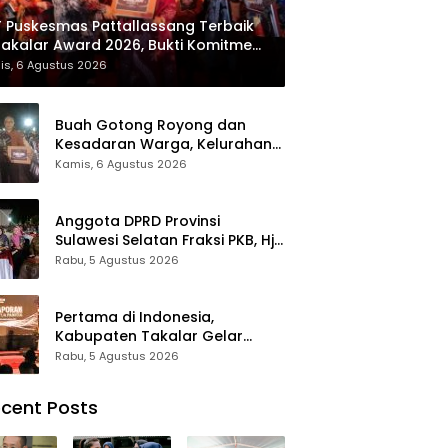
 Puskesmas Pattallassang Terbaik
Takalar Award 2026, Bukti Komitmen
irkan Pelayanan Kesehatan
is, 6 Agustus 2026
kualitas
Buah Gotong Royong dan
Kesadaran Warga, Kelurahan
Patte’ne Menjadi Bintang
Kamis, 6 Agustus 2026
Takalar Award 2026
Anggota DPRD Provinsi
Sulawesi Selatan Fraksi PKB, Hj.
Fadilah Fahriana Hadiri Dan
Rabu, 5 Agustus 2026
Beri Apresiasi : Takalar
Menyalakan Lentera
Pengabdian Melalui Malam
Pertama di Indonesia,
Apresiasi dan Inovasi Award
Kabupaten Takalar Gelar
2026
Malam Apresiasi dan Inovasi
Rabu, 5 Agustus 2026
Award 2026: Panggung
Penghargaan bagi Pelayan
cent Posts
Publik Berprestasi