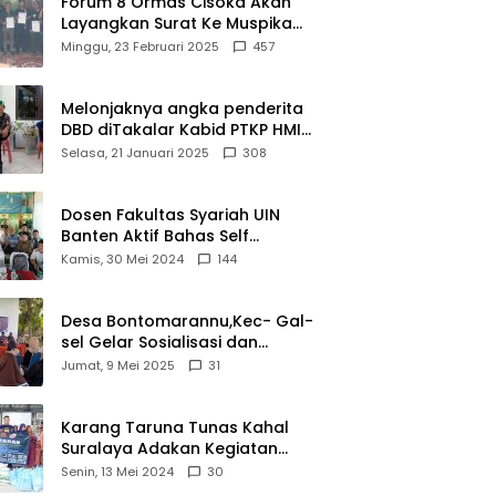
Forum 8 Ormas Cisoka Akan
Layangkan Surat Ke Muspika
Atas Adanya Kantor Matel di
Minggu, 23 Februari 2025
457
Cisoka
Melonjaknya angka penderita
DBD diTakalar Kabid PTKP HMI
Cab.Takalar angkat bicara
Selasa, 21 Januari 2025
308
Dosen Fakultas Syariah UIN
Banten Aktif Bahas Self
Declare Halal dalam Forum
Kamis, 30 Mei 2024
144
Ijtima Ulama MUI
Desa Bontomarannu,Kec- Gal-
sel Gelar Sosialisasi dan
Bimtek Pemutakhiran Data ID
Jumat, 9 Mei 2025
31
Karang Taruna Tunas Kahal
Suralaya Adakan Kegiatan
Bansos Terhadap Kaum
Senin, 13 Mei 2024
30
Dhuafa dan Anak Yatim-Piatu