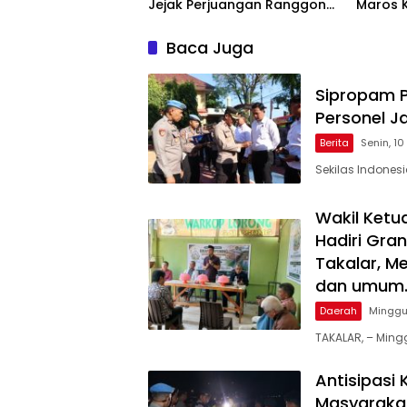
Jejak Perjuangan Ranggong
Maros 
Daeng Romo, Wabup
kepada
Takalar: Apresiasi Bahwa
Baca Juga
Sejarah Adalah Warisan
yang Tak Ternilai”.
Sipropam P
Personel J
Berita
Senin, 1
Sekilas Indonesi
Wakil Ketu
Hadiri Gra
Takalar, M
dan umum
Daerah
Minggu
TAKALAR, – Mingg
Antisipasi
Masyarakat