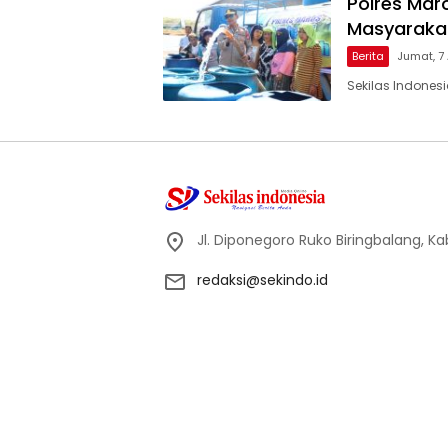
Polres Maro
Masyarakat
Berita
Jumat, 7
Sekilas Indones
Jl. Diponegoro Ruko Biringbalang, K
redaksi@sekindo.id