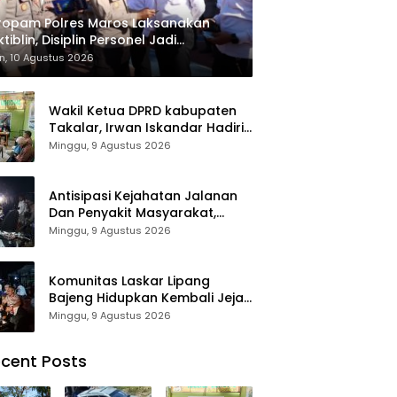
ropam Polres Maros Laksanakan
tiblin, Disiplin Personel Jadi
hatian
n, 10 Agustus 2026
Wakil Ketua DPRD kabupaten
Takalar, Irwan Iskandar Hadiri
Grand Opening Rumah sehat
Minggu, 9 Agustus 2026
Pertama di Takalar, Melayani
Terapis Gratis untuk Pasien
Dhuafa dan umum.
Antisipasi Kejahatan Jalanan
Dan Penyakit Masyarakat,
Polres Maros Gelar Razia
Minggu, 9 Agustus 2026
Operasi Cipta Kondusif
Komunitas Laskar Lipang
Bajeng Hidupkan Kembali Jejak
Perjuangan Ranggong Daeng
Minggu, 9 Agustus 2026
Romo, Wabup Takalar:
Apresiasi Bahwa Sejarah
cent Posts
Adalah Warisan yang Tak
Ternilai”.