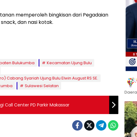
hitanan memperoleh bingkisan dari Pegadaian
 snack, dan nasi kotak.
paten Bulukumba
Kecamatan Ujung Bulu
o) Cabang Syariah Ujung Bulu Elwin August RS SE.
ukumba
Sulawesi Selatan
Daera
ngi Call Center PD Parkir Makassar