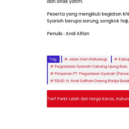
dan anak yatim.
Peserta yang mengikuti kegiatan k
Syariah berupa sarung, songkok haji,
Penulis : Andi Alfian
Tag:
Jalan Sam Ratulangi
Kabu
Pegadaian Syariah Cabang Ujung Bulu
Pimpinan PT. Pegadaian Syariah (Perser
RSUD H. Andi Sulthan Daeng Radja Bul
Tarif Parkir Lebih dari Harga Karcis, Hubu