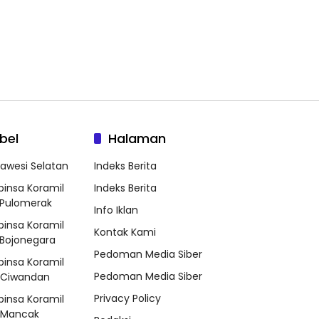
bel
Halaman
lawesi Selatan
Indeks Berita
binsa Koramil
Indeks Berita
Pulomerak
Info Iklan
binsa Koramil
Kontak Kami
Bojonegara
Pedoman Media Siber
binsa Koramil
Pedoman Media Siber
/Ciwandan
Privacy Policy
binsa Koramil
/Mancak