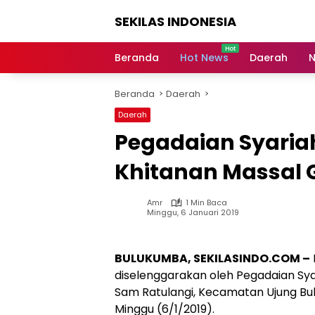
Langsung
SEKILAS INDONESIA
ke
konten
Berita
Terkini,
Beranda
Hot News
Daerah
N
Breaking
News,
Beranda
Daerah
Latest
World,
Daerah
Headlines,
Pegadaian Syaria
News
Today
Khitanan Massal G
Amr
1 Min Baca
Minggu, 6 Januari 2019
BULUKUMBA, SEKILASINDO.COM –
diselenggarakan oleh Pegadaian Sya
Sam Ratulangi, Kecamatan Ujung Bul
Minggu (6/1/2019).