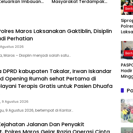
Keluarkan Imbauan
Masyarakat Terdampak
 Masyarakat
Krisis Air Bersih Di Maros
Beri
Sipr
Polre
olres Maros Laksanakan Gaktiblin, Disiplin
Laks
Gaktib
adi Perhatian
Disipl
0 Agustus 2026
Perso
Beri
Perha
a, Maros – Disiplin menjadi salah satu…
PASP
a DPRD kabupaten Takalar, Irwan Iskandar
Hadir
Mingg
nd Opening Rumah sehat Pertama di
Imigr
elayani Terapis Gratis untuk Pasien Dhuafa
Cileg
Po
.
Berik
Laya
, 9 Agustus 2026
Pasp
Sekal
u, 9 Agustus 2026, bertempat di Kantor…
Cek
Kese
 Kejahatan Jalanan Dan Penyakit
Grati
, Polres Maros Gelar Razia Operasi Cipta