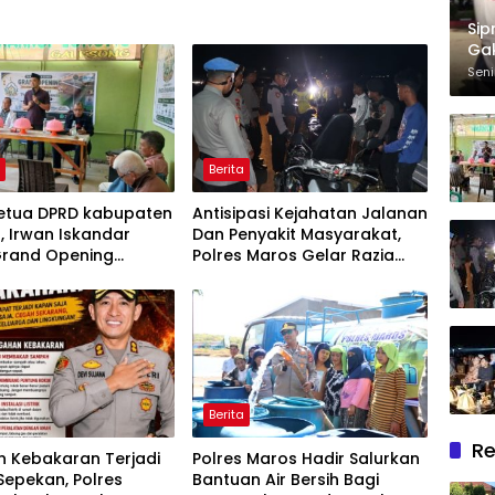
Sip
Gak
Per
Seni
h
Berita
Ketua DPRD kabupaten
Antisipasi Kejahatan Jalanan
, Irwan Iskandar
Dan Penyakit Masyarakat,
Grand Opening
Polres Maros Gelar Razia
sehat Pertama di
Operasi Cipta Kondusif
, Melayani Terapis
untuk Pasien Dhuafa
um.
Berita
Re
n Kebakaran Terjadi
Polres Maros Hadir Salurkan
epekan, Polres
Bantuan Air Bersih Bagi