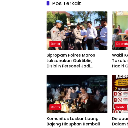
Pos Terkait
Berita
Daera
Sipropam Polres Maros
Wakil 
Laksanakan Gaktiblin,
Takalar
Disiplin Personel Jadi
Hadiri 
Perhatian
Rumah 
Takalar
Gratis 
dan um
Berita
Berita
Komunitas Laskar Lipang
Delapa
Bajeng Hidupkan Kembali
Dalam S