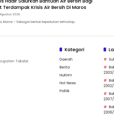
s Hadir Salurkan Bantuan Air Bersih Bagi
 Terdampak Krisis Air Bersih Di Maros
 Agustus 2026
ia, Maros – Sebagai bentuk kepedulian terhadap…
Kategori
La
Daerah
Su
abupaten Takalar
Berita
Ba
2303/
HuKrim
Ba
Hot News
2302/
Politik
Ba
2307
Ba
2306