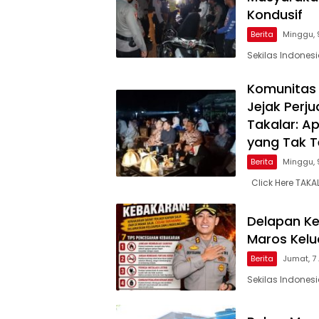
Kondusif
Berita
Minggu, 
Sekilas Indones
Komunitas 
Jejak Per
Takalar: A
yang Tak Te
Berita
Minggu, 
Click Here TAKA
Delapan Ke
Maros Kel
Berita
Jumat, 7
Sekilas Indones