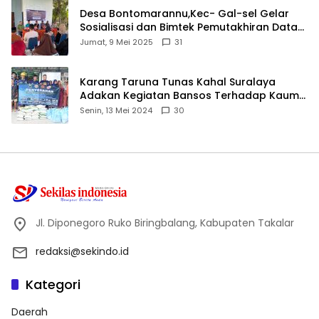
Desa Bontomarannu,Kec- Gal-sel Gelar
Sosialisasi dan Bimtek Pemutakhiran Data
ID
Jumat, 9 Mei 2025
31
Karang Taruna Tunas Kahal Suralaya
Adakan Kegiatan Bansos Terhadap Kaum
Dhuafa dan Anak Yatim-Piatu
Senin, 13 Mei 2024
30
Jl. Diponegoro Ruko Biringbalang, Kabupaten Takalar
redaksi@sekindo.id
Kategori
Daerah