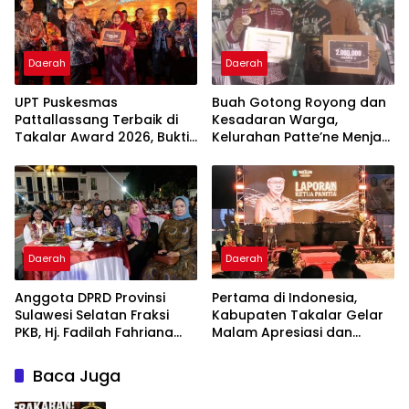
Daerah
Daerah
UPT Puskesmas
Buah Gotong Royong dan
Pattallassang Terbaik di
Kesadaran Warga,
Takalar Award 2026, Bukti
Kelurahan Patte’ne Menjadi
Komitmen Hadirkan
Bintang Takalar Award
Pelayanan Kesehatan
2026
Berkualitas
Daerah
Daerah
Anggota DPRD Provinsi
Pertama di Indonesia,
Sulawesi Selatan Fraksi
Kabupaten Takalar Gelar
PKB, Hj. Fadilah Fahriana
Malam Apresiasi dan
Hadiri Dan Beri Apresiasi :
Inovasi Award 2026:
Takalar Menyalakan
Panggung Penghargaan
Baca Juga
Lentera Pengabdian
bagi Pelayan Publik
Melalui Malam Apresiasi
Berprestasi