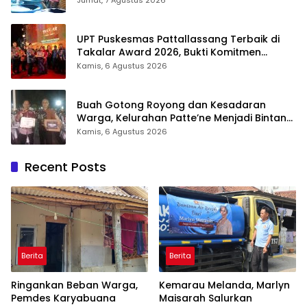
UPT Puskesmas Pattallassang Terbaik di
Takalar Award 2026, Bukti Komitmen
Hadirkan Pelayanan Kesehatan Berkualitas
Kamis, 6 Agustus 2026
Buah Gotong Royong dan Kesadaran
Warga, Kelurahan Patte’ne Menjadi Bintang
Takalar Award 2026
Kamis, 6 Agustus 2026
Recent Posts
Berita
Berita
Ringankan Beban Warga,
Kemarau Melanda, Marlyn
Pemdes Karyabuana
Maisarah Salurkan