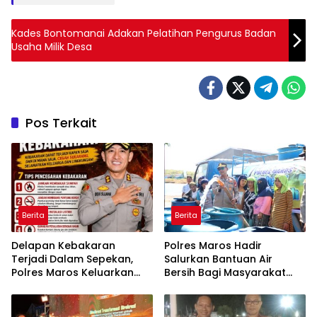
Kades Bontomanai Adakan Pelatihan Pengurus Badan
Usaha Milik Desa
Pos Terkait
Berita
Berita
Delapan Kebakaran
Polres Maros Hadir
Terjadi Dalam Sepekan,
Salurkan Bantuan Air
Polres Maros Keluarkan
Bersih Bagi Masyarakat
Imbauan kepada
Terdampak Krisis Air Bersih
Masyarakat
Di Maros