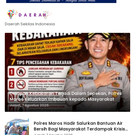
Daerah Sekilas Indonesia
Delapan Kebakaran Terjadi Dalam Sepekan, Polres
Maros Keluarkan Imbauan kepada Masyarakat
Jumat, 7 Agustus 2026
Polres Maros Hadir Salurkan Bantuan Air
Bersih Bagi Masyarakat Terdampak Krisis
Air Bersih Di Maros
Jumat, 7 Agustus 2026