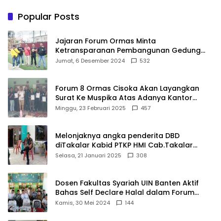
Referensi
Bekerja, Cintai Rakyat &
Gunakan Akal Sehat
Popular Posts
Jajaran Forum Ormas Minta
Ketransparanan Pembangunan Gedung
Damkar Di Kecamatan Cisoka
Jumat, 6 Desember 2024
532
Forum 8 Ormas Cisoka Akan Layangkan
Surat Ke Muspika Atas Adanya Kantor
Matel di Cisoka
Minggu, 23 Februari 2025
457
Melonjaknya angka penderita DBD
diTakalar Kabid PTKP HMI Cab.Takalar
angkat bicara
Selasa, 21 Januari 2025
308
Dosen Fakultas Syariah UIN Banten Aktif
Bahas Self Declare Halal dalam Forum
Ijtima Ulama MUI
Kamis, 30 Mei 2024
144