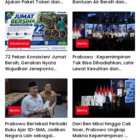
Ajukan Paket Token dan
Bantuan Air Bersih dan
Penurunan Daya Listrik ke
Toren untuk Warga
PLN
Babakan Madang
Advertorial
Berita
72 Pekan Konsisten! Jumat
Prabowo : Kepemimpinan
Bersih, Gerakan Nyata
Tak Bisa Dihadiahkan, Lahir
Wujudkan Jeneponto
Lewat Kesulitan dan
Bahagia dan Lingkungan
Keberanian
ASRI
Berita
Berita
Prabowo Bertekad Perbaiki
Dari Ben Mboi hingga Cak
Buku Ajar SD-SMA, Jadikan
Noer, Prabowo Ungkap
Negara Lain sebagai
Makna Kepemimpinan :