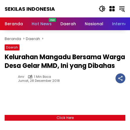
Langsung
SEKILAS INDONESIA
ke
konten
Berita
Terkini,
Beranda
Hot News
Daerah
Nasional
Internas
Breaking
News,
Beranda
Daerah
Latest
World,
Daerah
Headlines,
Kelurahan Mangadu Bersama Warga
News
Today
Desa Gelar MMD, Ini yang Dibahas
Amr
1 Min Baca
Jumat, 28 Desember 2018
Click Here