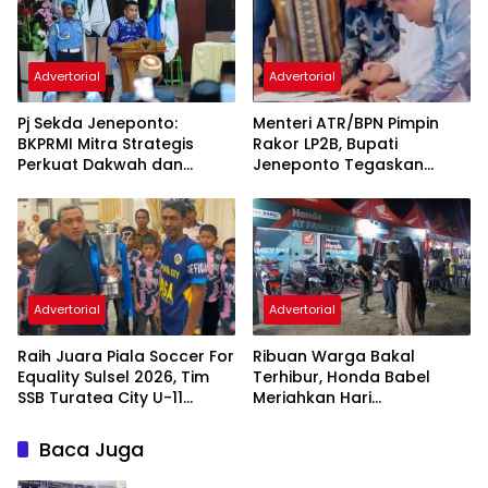
Advertorial
Advertorial
Pj Sekda Jeneponto:
Menteri ATR/BPN Pimpin
BKPRMI Mitra Strategis
Rakor LP2B, Bupati
Perkuat Dakwah dan
Jeneponto Tegaskan
Pembinaan Generasi Muda
Komitmen Lindungi Lahan
Pertanian
Advertorial
Advertorial
Raih Juara Piala Soccer For
Ribuan Warga Bakal
Equality Sulsel 2026, Tim
Terhibur, Honda Babel
SSB Turatea City U-11
Meriahkan Hari
Diterima Bupati Jeneponto
Bhayangkara ke-80
Bersama Ndarboy Genk
Baca Juga