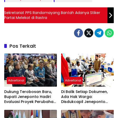
Sekretariat PPS Randomayang Bantah Adanya Stiker
Partai Melekat di Rastra
Pos Terkait
Advertorial
Advertorial
Dukung Terobosan Baru,
Di Balik Setiap Dokumen,
Bupati Jeneponto Hadiri
Ada Hak Warga:
Evaluasi Proyek Perubahan
Disdukcapil Jeneponto
PKN Tingkat II di Makassar
Tingkatkan Kualitas
Layanan Administrasi
Kependudukan