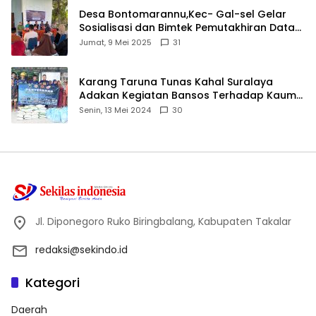
Desa Bontomarannu,Kec- Gal-sel Gelar
Sosialisasi dan Bimtek Pemutakhiran Data
ID
Jumat, 9 Mei 2025
31
Karang Taruna Tunas Kahal Suralaya
Adakan Kegiatan Bansos Terhadap Kaum
Dhuafa dan Anak Yatim-Piatu
Senin, 13 Mei 2024
30
Jl. Diponegoro Ruko Biringbalang, Kabupaten Takalar
redaksi@sekindo.id
Kategori
Daerah