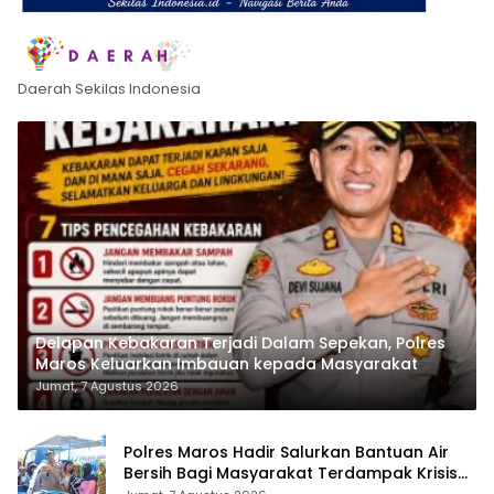
Daerah Sekilas Indonesia
Delapan Kebakaran Terjadi Dalam Sepekan, Polres
Maros Keluarkan Imbauan kepada Masyarakat
Jumat, 7 Agustus 2026
Polres Maros Hadir Salurkan Bantuan Air
Bersih Bagi Masyarakat Terdampak Krisis
Air Bersih Di Maros