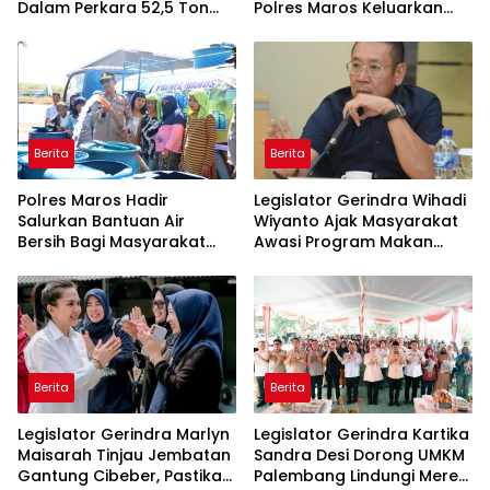
Dalam Perkara 52,5 Ton
Polres Maros Keluarkan
Pasir Timah Ilegal Di
Imbauan kepada
Belitung
Masyarakat
Berita
Berita
Polres Maros Hadir
Legislator Gerindra Wihadi
Salurkan Bantuan Air
Wiyanto Ajak Masyarakat
Bersih Bagi Masyarakat
Awasi Program Makan
Terdampak Krisis Air Bersih
Bergizi Gratis agar Tepat
Di Maros
Sasaran
Berita
Berita
Legislator Gerindra Marlyn
Legislator Gerindra Kartika
Maisarah Tinjau Jembatan
Sandra Desi Dorong UMKM
Gantung Cibeber, Pastikan
Palembang Lindungi Merek