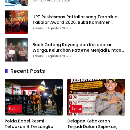
Jumat, 7 Agustus 2026
UPT Puskesmas Pattallassang Terbaik di
Takalar Award 2026, Bukti Komitmen
Hadirkan Pelayanan Kesehatan Berkualitas
Kamis, 6 Agustus 2026
Buah Gotong Royong dan Kesadaran
Warga, Kelurahan Patte’ne Menjadi Bintang
Takalar Award 2026
Kamis, 6 Agustus 2026
Recent Posts
HuKrim
Berita
Polda Babel Resmi
Delapan Kebakaran
Tetapkan 4 Tersangka
Terjadi Dalam Sepekan,