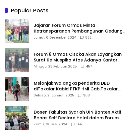
Aspirasi Warga Terlaksana
Usaha
Popular Posts
Jajaran Forum Ormas Minta
Ketransparanan Pembangunan Gedung
Damkar Di Kecamatan Cisoka
Jumat, 6 Desember 2024
532
Forum 8 Ormas Cisoka Akan Layangkan
Surat Ke Muspika Atas Adanya Kantor
Matel di Cisoka
Minggu, 23 Februari 2025
457
Melonjaknya angka penderita DBD
diTakalar Kabid PTKP HMI Cab.Takalar
angkat bicara
Selasa, 21 Januari 2025
308
Dosen Fakultas Syariah UIN Banten Aktif
Bahas Self Declare Halal dalam Forum
Ijtima Ulama MUI
Kamis, 30 Mei 2024
144