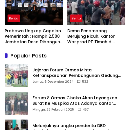
Berita
Berita
Prabowo Ungkap Capaian
Demo Penambang
Pemerintah : Hampir 2.500
Berujung Ricuh, Kantor
Jembatan Desa Dibangun,
Wasprod PT Timah di
100 Ribu Sekolah
Belitung Timur Terbakar
Ditargetkan Direvitalisasi
Popular Posts
Jajaran Forum Ormas Minta
Ketransparanan Pembangunan Gedung
Damkar Di Kecamatan Cisoka
Jumat, 6 Desember 2024
532
Forum 8 Ormas Cisoka Akan Layangkan
Surat Ke Muspika Atas Adanya Kantor
Matel di Cisoka
Minggu, 23 Februari 2025
457
Melonjaknya angka penderita DBD