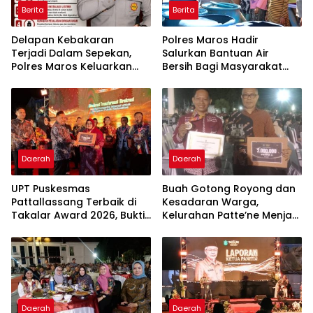
Berita
Berita
Delapan Kebakaran
Polres Maros Hadir
Terjadi Dalam Sepekan,
Salurkan Bantuan Air
Polres Maros Keluarkan
Bersih Bagi Masyarakat
Imbauan kepada
Terdampak Krisis Air Bersih
Masyarakat
Di Maros
Daerah
Daerah
UPT Puskesmas
Buah Gotong Royong dan
Pattallassang Terbaik di
Kesadaran Warga,
Takalar Award 2026, Bukti
Kelurahan Patte’ne Menjadi
Komitmen Hadirkan
Bintang Takalar Award
Pelayanan Kesehatan
2026
Berkualitas
Daerah
Daerah