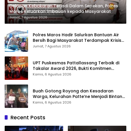
Delapan Kebakaran Terjadi Dalam Sepekan, Polres
Maros Keluarkan Imbauan kepada Masyarakat
Jumat, 7 Agustus 2026
Polres Maros Hadir Salurkan Bantuan Air
Bersih Bagi Masyarakat Terdampak Krisis
Air Bersih Di Maros
Jumat, 7 Agustus 2026
UPT Puskesmas Pattallassang Terbaik di
Takalar Award 2026, Bukti Komitmen
Hadirkan Pelayanan Kesehatan Berkualitas
Kamis, 6 Agustus 2026
Buah Gotong Royong dan Kesadaran
Warga, Kelurahan Patte’ne Menjadi Bintang
Takalar Award 2026
Kamis, 6 Agustus 2026
Recent Posts