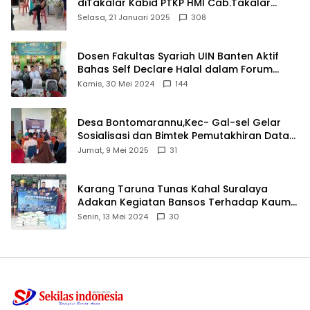
diTakalar Kabid PTKP HMI Cab.Takalar
angkat bicara
Selasa, 21 Januari 2025
308
Dosen Fakultas Syariah UIN Banten Aktif
Bahas Self Declare Halal dalam Forum
Ijtima Ulama MUI
Kamis, 30 Mei 2024
144
Desa Bontomarannu,Kec- Gal-sel Gelar
Sosialisasi dan Bimtek Pemutakhiran Data
ID
Jumat, 9 Mei 2025
31
Karang Taruna Tunas Kahal Suralaya
Adakan Kegiatan Bansos Terhadap Kaum
Dhuafa dan Anak Yatim-Piatu
Senin, 13 Mei 2024
30