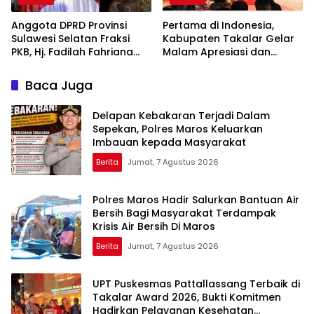
Anggota DPRD Provinsi
Pertama di Indonesia,
Sulawesi Selatan Fraksi
Kabupaten Takalar Gelar
PKB, Hj. Fadilah Fahriana
Malam Apresiasi dan
Hadiri Dan Beri Apresiasi :
Inovasi Award 2026:
Takalar Menyalakan
Panggung Penghargaan
Baca Juga
Lentera Pengabdian
bagi Pelayan Publik
Melalui Malam Apresiasi
Berprestasi
Delapan Kebakaran Terjadi Dalam
dan Inovasi Award 2026
Sepekan, Polres Maros Keluarkan
Imbauan kepada Masyarakat
Berita
Jumat, 7 Agustus 2026
Polres Maros Hadir Salurkan Bantuan Air
Bersih Bagi Masyarakat Terdampak
Krisis Air Bersih Di Maros
Berita
Jumat, 7 Agustus 2026
UPT Puskesmas Pattallassang Terbaik di
Takalar Award 2026, Bukti Komitmen
Hadirkan Pelayanan Kesehatan