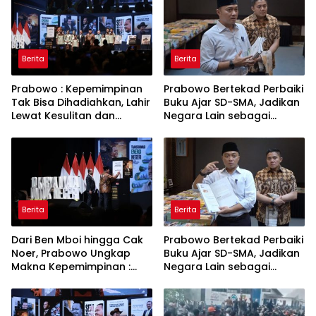
Berita
Berita
Prabowo : Kepemimpinan
Prabowo Bertekad Perbaiki
Tak Bisa Dihadiahkan, Lahir
Buku Ajar SD-SMA, Jadikan
Lewat Kesulitan dan
Negara Lain sebagai
Keberanian
Referensi
Berita
Berita
Dari Ben Mboi hingga Cak
Prabowo Bertekad Perbaiki
Noer, Prabowo Ungkap
Buku Ajar SD-SMA, Jadikan
Makna Kepemimpinan :
Negara Lain sebagai
Bekerja, Cintai Rakyat &
Referensi
Gunakan Akal Sehat