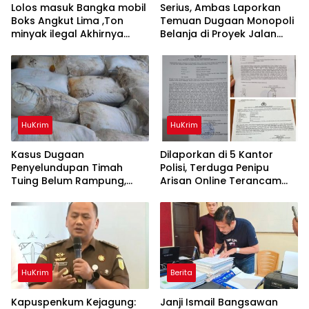
Lolos masuk Bangka mobil
Serius, Ambas Laporkan
Boks Angkut Lima ,Ton
‎Temuan Dugaan Monopoli
minyak ilegal Akhirnya
Belanja di Proyek Jalan
Diamankan Polisi
Bang Andra 2026
HuKrim
HuKrim
Kasus Dugaan
Dilaporkan di 5 Kantor
Penyelundupan Timah
Polisi, Terduga Penipu
Tuing Belum Rampung,
Arisan Online Terancam
Nama Akbar Kuday Muncul
Hukuman 4 Tahun Penjara
Dalam Informasi
denda Rp.500 Juta
Penyidikan
HuKrim
Berita
Kapuspenkum Kejagung:
Janji Ismail Bangsawan