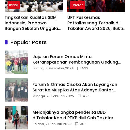
Berita
Daerah
Tingkatkan Kualitas SDM
UPT Puskesmas
Indonesia, Prabowo
Pattallassang Terbaik di
Bangun Sekolah Unggulan
Takalar Award 2026, Bukti
hingga Undang Universitas
Komitmen Hadirkan
Terbaik Dunia
Pelayanan Kesehatan
Popular Posts
Berkualitas
Jajaran Forum Ormas Minta
Ketransparanan Pembangunan Gedung
Damkar Di Kecamatan Cisoka
Jumat, 6 Desember 2024
532
Forum 8 Ormas Cisoka Akan Layangkan
Surat Ke Muspika Atas Adanya Kantor
Matel di Cisoka
Minggu, 23 Februari 2025
457
Melonjaknya angka penderita DBD
diTakalar Kabid PTKP HMI Cab.Takalar
angkat bicara
Selasa, 21 Januari 2025
308