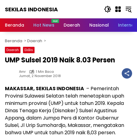
Langsung
SEKILAS INDONESIA
ke
konten
Berita
Terkini,
Beranda
Hot News
Daerah
Nasional
Internas
Breaking
News,
Beranda
Daerah
Latest
World,
Daerah
EkBis
Headlines,
UMP Sulsel 2019 Naik 8.03 Persen
News
Today
Amr
1 Min Baca
Jumat, 2 November 2018
MAKASSAR, SEKILAS INDONESIA
– Pemerintah
Provinsi Sulawesi Selatan telah menetapkan upah
minimum provinsi (UMP) untuk tahun 2019. Kepala
Dinas Tenaga Kerja (Disnaker) Sulsel Agustinus
Appang, dalam Jumpa Pers di Kantor Gubernur
Sulsel, Jl Urip Sumohardjo, Makassar, mengatakan
bahwa UMP untuk tahun 2019 naik 8,03 persen.