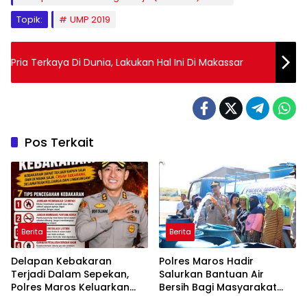
Topik:
UMP 2019
Pria Terkaya Di Dunia, Lakukan Hal Ini Di Makassar
Pos Terkait
Berita
Berita
Delapan Kebakaran
Polres Maros Hadir
Terjadi Dalam Sepekan,
Salurkan Bantuan Air
Polres Maros Keluarkan
Bersih Bagi Masyarakat
Imbauan kepada
Terdampak Krisis Air Bersih