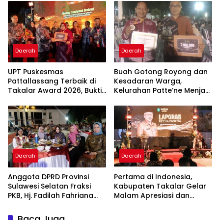
Masyarakat
Di Maros
Daerah
Daerah
UPT Puskesmas
Buah Gotong Royong dan
Pattallassang Terbaik di
Kesadaran Warga,
Takalar Award 2026, Bukti
Kelurahan Patte’ne Menjadi
Komitmen Hadirkan
Bintang Takalar Award
Pelayanan Kesehatan
2026
Berkualitas
Daerah
Daerah
Anggota DPRD Provinsi
Pertama di Indonesia,
Sulawesi Selatan Fraksi
Kabupaten Takalar Gelar
PKB, Hj. Fadilah Fahriana
Malam Apresiasi dan
Hadiri Dan Beri Apresiasi :
Inovasi Award 2026:
Takalar Menyalakan
Panggung Penghargaan
Baca Juga