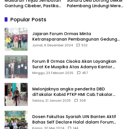
Maisarah Tinjau Jembatan
Sandra Desi Dorong UMKM
Gantung Cibeber, Pastikan
Palembang Lindungi Merek
Aspirasi Warga Terlaksana
Usaha
Popular Posts
Jajaran Forum Ormas Minta
Ketransparanan Pembangunan Gedung
Damkar Di Kecamatan Cisoka
Jumat, 6 Desember 2024
532
Forum 8 Ormas Cisoka Akan Layangkan
Surat Ke Muspika Atas Adanya Kantor
Matel di Cisoka
Minggu, 23 Februari 2025
457
Melonjaknya angka penderita DBD
diTakalar Kabid PTKP HMI Cab.Takalar
angkat bicara
Selasa, 21 Januari 2025
308
Dosen Fakultas Syariah UIN Banten Aktif
Bahas Self Declare Halal dalam Forum
Ijtima Ulama MUI
Kamis, 30 Mei 2024
144