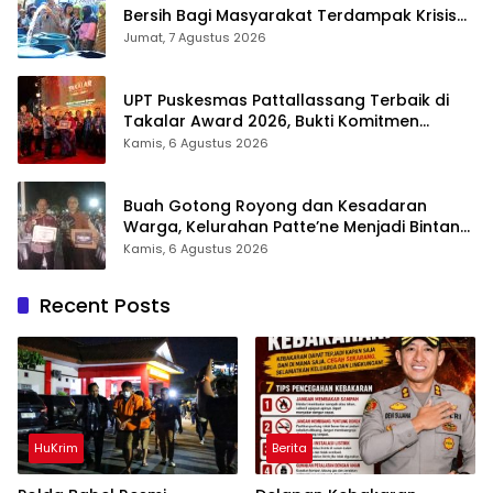
Bersih Bagi Masyarakat Terdampak Krisis
Air Bersih Di Maros
Jumat, 7 Agustus 2026
UPT Puskesmas Pattallassang Terbaik di
Takalar Award 2026, Bukti Komitmen
Hadirkan Pelayanan Kesehatan Berkualitas
Kamis, 6 Agustus 2026
Buah Gotong Royong dan Kesadaran
Warga, Kelurahan Patte’ne Menjadi Bintang
Takalar Award 2026
Kamis, 6 Agustus 2026
Recent Posts
HuKrim
Berita