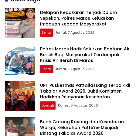
Lentera Pengabdian
bagi Pelayan Publik
Melalui Malam Apresiasi
Berprestasi
Delapan Kebakaran Terjadi Dalam
dan Inovasi Award 2026
Sepekan, Polres Maros Keluarkan
Imbauan kepada Masyarakat
Berita
Jumat, 7 Agustus 2026
Polres Maros Hadir Salurkan Bantuan Air
Bersih Bagi Masyarakat Terdampak
Krisis Air Bersih Di Maros
Berita
Jumat, 7 Agustus 2026
UPT Puskesmas Pattallassang Terbaik di
Takalar Award 2026, Bukti Komitmen
Hadirkan Pelayanan Kesehatan
Berkualitas
Daerah
Kamis, 6 Agustus 2026
Buah Gotong Royong dan Kesadaran
Warga, Kelurahan Patte’ne Menjadi
Bintang Takalar Award 2026