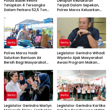
Polda Babel Resmi
Delapan Kebakaran
Tetapkan 4 Tersangka
Terjadi Dalam Sepekan,
Dalam Perkara 52,5 Ton
Polres Maros Keluarkan
Pasir Timah Ilegal Di
Imbauan kepada
Belitung
Masyarakat
Berita
Berita
Polres Maros Hadir
Legislator Gerindra Wihadi
Salurkan Bantuan Air
Wiyanto Ajak Masyarakat
Bersih Bagi Masyarakat
Awasi Program Makan
Terdampak Krisis Air Bersih
Bergizi Gratis agar Tepat
Di Maros
Sasaran
Berita
Berita
Legislator Gerindra Marlyn
Legislator Gerindra Kartika