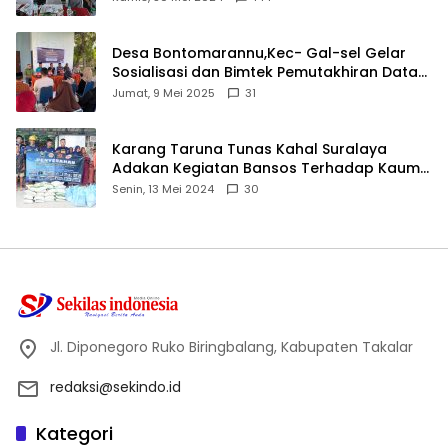
Desa Bontomarannu,Kec- Gal-sel Gelar
Sosialisasi dan Bimtek Pemutakhiran Data
ID
Jumat, 9 Mei 2025
31
Karang Taruna Tunas Kahal Suralaya
Adakan Kegiatan Bansos Terhadap Kaum
Dhuafa dan Anak Yatim-Piatu
Senin, 13 Mei 2024
30
Jl. Diponegoro Ruko Biringbalang, Kabupaten Takalar
redaksi@sekindo.id
Kategori