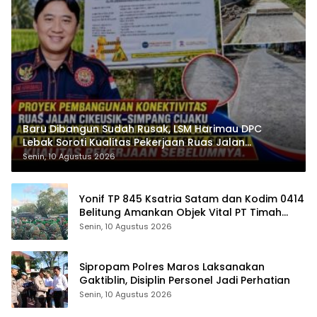
Baru Dibangun Sudah Rusak, LSM Harimau DPC
Lebak Soroti Kualitas Pekerjaan Ruas Jalan
Cikeusik-Simpang Cijaku
Senin, 10 Agustus 2026
Yonif TP 845 Ksatria Satam dan Kodim 0414
Belitung Amankan Objek Vital PT Timah
Saat Aksi Penambang
Senin, 10 Agustus 2026
Sipropam Polres Maros Laksanakan
Gaktiblin, Disiplin Personel Jadi Perhatian
Senin, 10 Agustus 2026