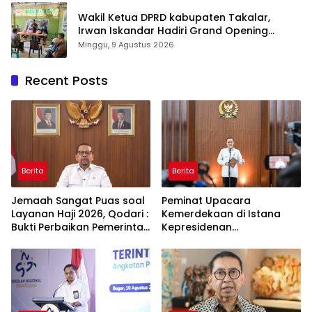
Wakil Ketua DPRD kabupaten Takalar,
Irwan Iskandar Hadiri Grand Opening
Rumah sehat Pertama di Takalar, Melayani
Minggu, 9 Agustus 2026
Terapis Gratis untuk Pasien Dhuafa dan
umum.
Recent Posts
Berita
Berita
Jemaah Sangat Puas soal
Peminat Upacara
Layanan Haji 2026, Qodari :
Kemerdekaan di Istana
Bukti Perbaikan Pemerintah
Kepresidenan
Berdampak Nyata
Membeludak, Tembus 336
Ribu Pendaftar!