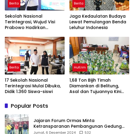
Berita
Berita
Sekolah Nasional
Jaga Kedaulatan Budaya
Terintegrasi, Wujud Visi
Lewat Pemulangan Benda
Prabowo Hadirkan
Leluhur Indonesia
Pendidikan Berkualitas
untuk SDM Unggul
Berita
HuKrim
17 Sekolah Nasional
1,68 Ton Bijih Timah
Terintegrasi Mulai Dibuka,
Diamankan di Belitung,
Didik 1.360 Siswa-siswi
Asal dan Tujuannya Kini
Didalami
Popular Posts
Jajaran Forum Ormas Minta
Ketransparanan Pembangunan Gedung
Damkar Di Kecamatan Cisoka
Jumat, 6 Desember 2024
532