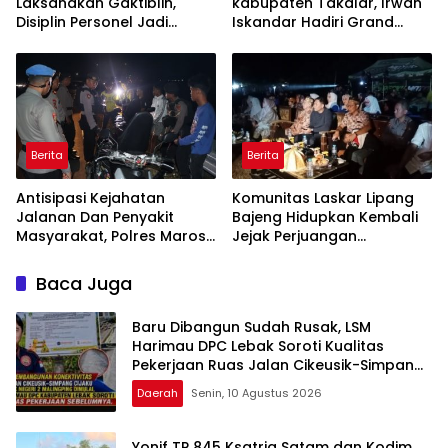
Laksanakan Gaktiblin,
kabupaten Takalar, Irwan
Disiplin Personel Jadi
Iskandar Hadiri Grand
Perhatian
Opening Rumah sehat
Pertama di Takalar,
Melayani Terapis Gratis
untuk Pasien Dhuafa dan
umum.
Berita
Berita
Antisipasi Kejahatan
Komunitas Laskar Lipang
Jalanan Dan Penyakit
Bajeng Hidupkan Kembali
Masyarakat, Polres Maros
Jejak Perjuangan
Gelar Razia Operasi Cipta
Ranggong Daeng Romo,
Kondusif
Wabup Takalar: Apresiasi
Baca Juga
Bahwa Sejarah Adalah
Warisan yang Tak Ternilai”.
Baru Dibangun Sudah Rusak, LSM
Harimau DPC Lebak Soroti Kualitas
Pekerjaan Ruas Jalan Cikeusik-Simpang
Cijaku
Daerah
Senin, 10 Agustus 2026
Yonif TP 845 Ksatria Satam dan Kodim