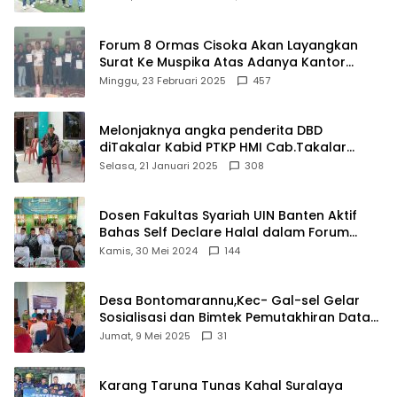
Forum 8 Ormas Cisoka Akan Layangkan
Surat Ke Muspika Atas Adanya Kantor
Matel di Cisoka
Minggu, 23 Februari 2025
457
Melonjaknya angka penderita DBD
diTakalar Kabid PTKP HMI Cab.Takalar
angkat bicara
Selasa, 21 Januari 2025
308
Dosen Fakultas Syariah UIN Banten Aktif
Bahas Self Declare Halal dalam Forum
Ijtima Ulama MUI
Kamis, 30 Mei 2024
144
Desa Bontomarannu,Kec- Gal-sel Gelar
Sosialisasi dan Bimtek Pemutakhiran Data
ID
Jumat, 9 Mei 2025
31
Karang Taruna Tunas Kahal Suralaya