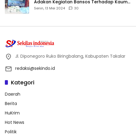
Adakan Kegiatan Bansos Terhadap Kaum
Dhuafa dan Anak Yatim-Piatu
Senin, 13 Mei 2024
30
Jl. Diponegoro Ruko Biringbalang, Kabupaten Takalar
redaksi@sekindo.id
Kategori
Daerah
Berita
HuKrim
Hot News
Politik