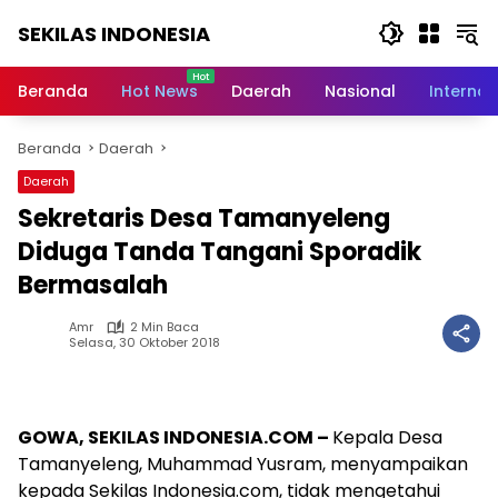
Langsung
SEKILAS INDONESIA
ke
konten
Berita
Terkini,
Beranda
Hot News
Daerah
Nasional
Internas
Breaking
News,
Beranda
Daerah
Latest
World,
Daerah
Headlines,
Sekretaris Desa Tamanyeleng
News
Today
Diduga Tanda Tangani Sporadik
Bermasalah
Amr
2 Min Baca
Selasa, 30 Oktober 2018
GOWA, SEKILAS INDONESIA.COM –
Kepala Desa
Tamanyeleng, Muhammad Yusram, menyampaikan
kepada Sekilas Indonesia.com, tidak mengetahui