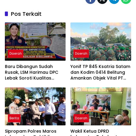
Pos Terkait
Daerah
Daerah
Baru Dibangun Sudah
Yonif TP 845 Ksatria Satam
Rusak, LSM Harimau DPC
dan Kodim 0414 Belitung
Lebak Soroti Kualitas
Amankan Objek Vital PT
Pekerjaan Ruas Jalan
Timah Saat Aksi
Cikeusik-Simpang Cijaku
Penambang
Berita
Daerah
Sipropam Polres Maros
Wakil Ketua DPRD