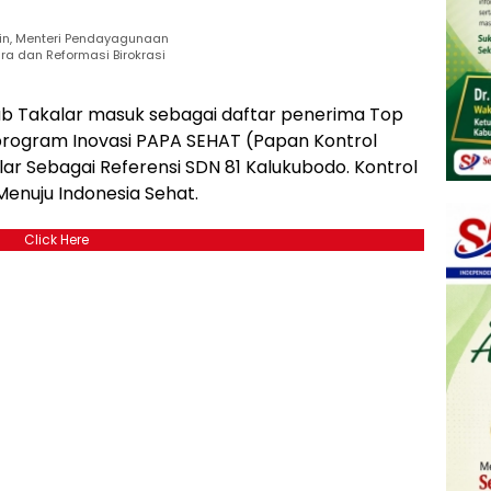
din, Menteri Pendayagunaan
ra dan Reformasi Birokrasi
mkab Takalar masuk sebagai daftar penerima Top
 program Inovasi PAPA SEHAT (Papan Kontrol
r Sebagai Referensi SDN 81 Kalukubodo. Kontrol
Menuju Indonesia Sehat.
Click Here