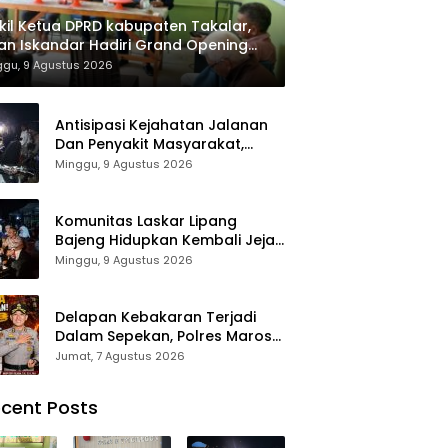
il Ketua DPRD kabupaten Takalar,
an Iskandar Hadiri Grand Opening
ah sehat Pertama di Takalar,
ggu, 9 Agustus 2026
ayani Terapis Gratis untuk Pasien
uafa dan umum.
Antisipasi Kejahatan Jalanan
Dan Penyakit Masyarakat,
Polres Maros Gelar Razia
Minggu, 9 Agustus 2026
Operasi Cipta Kondusif
Komunitas Laskar Lipang
Bajeng Hidupkan Kembali Jejak
Perjuangan Ranggong Daeng
Minggu, 9 Agustus 2026
Romo, Wabup Takalar:
Apresiasi Bahwa Sejarah
Adalah Warisan yang Tak
Delapan Kebakaran Terjadi
Ternilai”.
Dalam Sepekan, Polres Maros
Keluarkan Imbauan kepada
Jumat, 7 Agustus 2026
Masyarakat
cent Posts