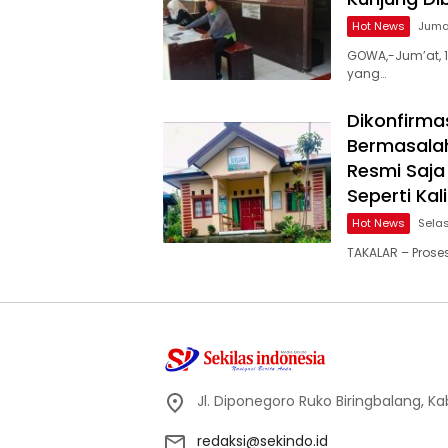
Hot News
Jumat
GOWA,-Jum’at, 1
yang…
Dikonfirma
Bermasalah
Resmi Saja
Seperti Kal
Hot News
Selas
TAKALAR – Proses
Jl. Diponegoro Ruko Biringbalang, K
redaksi@sekindo.id