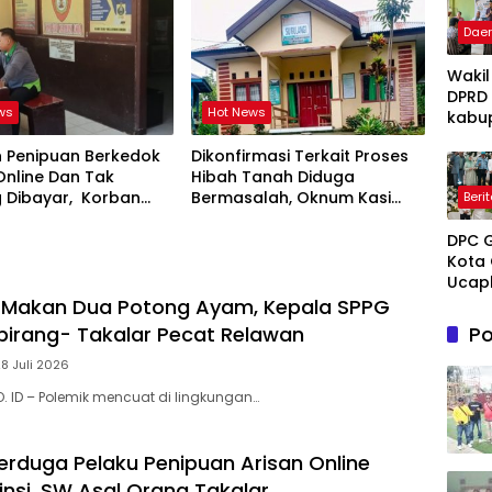
Bulurokeng Turun Tangan
Dae
Wakil
DPRD
ws
Hot News
kabu
Takal
 Penipuan Berkedok
Dikonfirmasi Terkait Proses
Irwan
Online Dan Tak
Hibah Tanah Diduga
Iskan
g Dibayar, Korban
Bermasalah, Oknum Kasi
Beri
Hadir
empuh Jalur Hukum
Pemdes Surulangi: ” Media
Open
Resmi Saja Saya tidak Takut
DPC 
Ruma
apalagi Media Abal Abal
Kota 
Perta
Seperti Kalian”
Ucap
Takal
Sela
 Makan Dua Potong Ayam, Kepala SPPG
Melay
Mene
Terap
Po
irang- Takalar Pecat Relawan
Hidup
Grati
untu
28 Juli 2026
Pasie
Novi
Dhua
O. ID – Polemik mencuat di lingkungan…
Tuank
umum
Kema
Dama
erduga Pelaku Penipuan Arisan Online
insi, SW Asal Orang Takalar