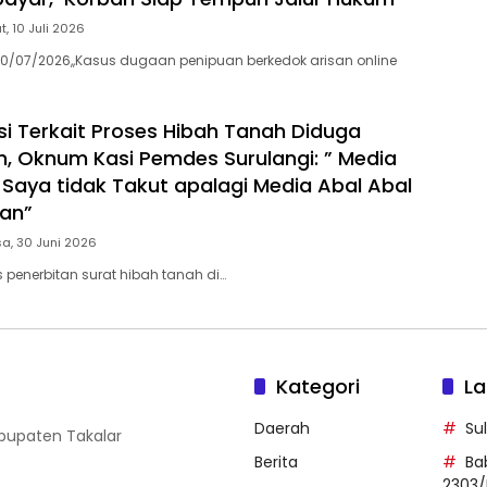
, 10 Juli 2026
0/07/2026,,Kasus dugaan penipuan berkedok arisan online
si Terkait Proses Hibah Tanah Diduga
, Oknum Kasi Pemdes Surulangi: ” Media
 Saya tidak Takut apalagi Media Abal Abal
ian”
a, 30 Juni 2026
 penerbitan surat hibah tanah di…
Kategori
La
Daerah
Su
abupaten Takalar
Berita
Ba
2303/