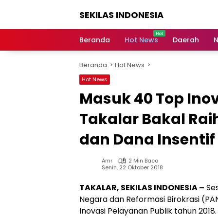
Langsung
SEKILAS INDONESIA
ke
konten
Berita
Terkini,
Beranda
Hot News
Daerah
N
Breaking
News,
Beranda
Hot News
Latest
World,
Hot News
Headlines,
Masuk 40 Top Inov
News
Today
Takalar Bakal Ra
dan Dana Insentif
Amr
2 Min Baca
Senin, 22 Oktober 2018
TAKALAR, SEKILAS INDONESIA –
Ses
Negara dan Reformasi Birokrasi (P
Inovasi Pelayanan Publik tahun 2018.