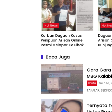
Hot News
Hot Ne
Korban Dugaan Kasus
Dugaan
Penipuan Arisan Online
Arisan 
Resmi Melapor Ke Pihak
Kunjun
Berwajib
Siap T
Baca Juga
Gara Gara
MBG Kalabb
Berita
Selasa, 
TAKALAR, SEKIND
Ternyata T
Lintas Prop