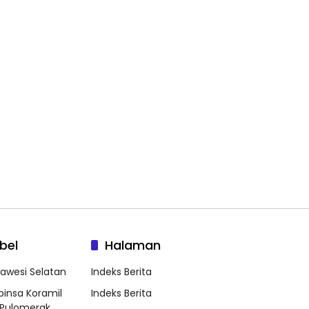
bel
Halaman
lawesi Selatan
Indeks Berita
binsa Koramil
Indeks Berita
Pulomerak