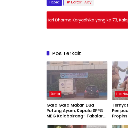
Topik:
Editor : Ady
Hari Dharma Karyadhika yang ke 73, Kala
Pos Terkait
Berita
Hot Ne
Gara Gara Makan Dua
Ternya
Potong Ayam, Kepala SPPG
Penipua
MBG Kalabbirang- Takalar
Propins
Pecat Relawan
Takala