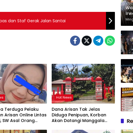
Wak
Irw
Rum
Min
pas dan Staf Gerak Jalan Santai
Mel
Dh
ws
Hot News
ta Terduga Pelaku
Dana Arisan Tak Jelas
n Arisan Online Lintas
Diduga Penipuan, Korban
Re
i, SW Asal Orang
Akan Datangi Manggala
r
Agni Dops Gowa Minta
Kepala Balai Kehutanan