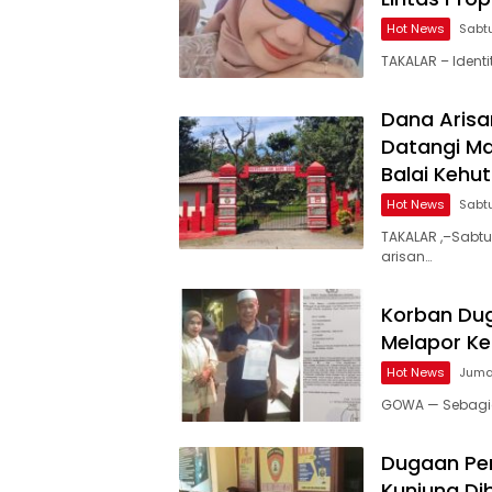
Hot News
Sabtu
TAKALAR – Ident
Dana Arisa
Datangi M
Balai Kehu
Hot News
Sabtu
TAKALAR ,–Sabtu
arisan…
Korban Dug
Melapor Ke
Hot News
Jumat
GOWA — Sebagia
Dugaan Pen
Kunjung Di