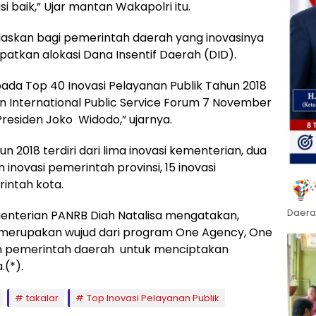
 baik,” Ujar mantan Wakapolri itu.
elaskan bagi pemerintah daerah yang inovasinya
patkan alokasi Dana Insentif Daerah (DID).
a Top 40 Inovasi Pelayanan Publik Tahun 2018
International Public Service Forum 7 November
residen Joko Widodo,” ujarnya.
n 2018 terdiri dari lima inovasi kementerian, dua
 inovasi pemerintah provinsi, 15 inovasi
rintah kota.
Daera
menterian PANRB Diah Natalisa mengatakan,
k merupakan wujud dari program One Agency, One
an pemerintah daerah untuk menciptakan
.(*).
takalar
Top Inovasi Pelayanan Publik