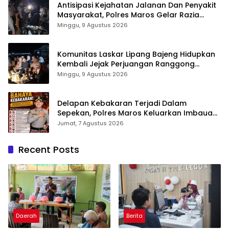
Antisipasi Kejahatan Jalanan Dan Penyakit
Masyarakat, Polres Maros Gelar Razia
Operasi Cipta Kondusif
Minggu, 9 Agustus 2026
Komunitas Laskar Lipang Bajeng Hidupkan
Kembali Jejak Perjuangan Ranggong
Daeng Romo, Wabup Takalar: Apresiasi
Minggu, 9 Agustus 2026
Bahwa Sejarah Adalah Warisan yang Tak
Ternilai”.
Delapan Kebakaran Terjadi Dalam
Sepekan, Polres Maros Keluarkan Imbauan
kepada Masyarakat
Jumat, 7 Agustus 2026
Recent Posts
Daerah
Berita