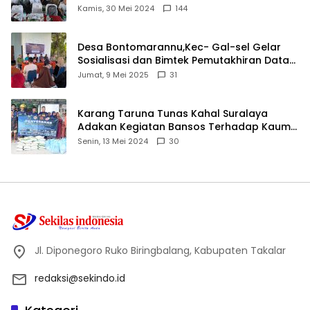
Ijtima Ulama MUI
Kamis, 30 Mei 2024
144
Desa Bontomarannu,Kec- Gal-sel Gelar
Sosialisasi dan Bimtek Pemutakhiran Data
ID
Jumat, 9 Mei 2025
31
Karang Taruna Tunas Kahal Suralaya
Adakan Kegiatan Bansos Terhadap Kaum
Dhuafa dan Anak Yatim-Piatu
Senin, 13 Mei 2024
30
Jl. Diponegoro Ruko Biringbalang, Kabupaten Takalar
redaksi@sekindo.id