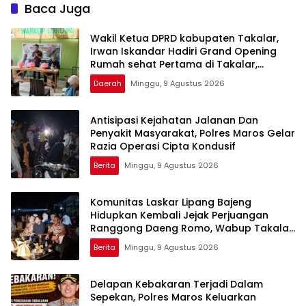
Di Maros
Pelayanan Kesehatan
Baca Juga
Berkualitas
Wakil Ketua DPRD kabupaten Takalar,
Irwan Iskandar Hadiri Grand Opening
Rumah sehat Pertama di Takalar,
Melayani Terapis Gratis untuk Pasien
Daerah
Minggu, 9 Agustus 2026
Dhuafa dan umum.
Antisipasi Kejahatan Jalanan Dan
Penyakit Masyarakat, Polres Maros Gelar
Razia Operasi Cipta Kondusif
Berita
Minggu, 9 Agustus 2026
Komunitas Laskar Lipang Bajeng
Hidupkan Kembali Jejak Perjuangan
Ranggong Daeng Romo, Wabup Takalar:
Apresiasi Bahwa Sejarah Adalah
Berita
Minggu, 9 Agustus 2026
Warisan yang Tak Ternilai”.
Delapan Kebakaran Terjadi Dalam
Sepekan, Polres Maros Keluarkan