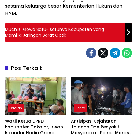
sesama keluarga besar Kementerian Hukum dan
HAM.
Muchlis: Gowa Satu- satunya Kabupaten yang
Memiliki Jaringan Sarat Optik
Pos Terkait
Daerah
Berita
Wakil Ketua DPRD
Antisipasi Kejahatan
kabupaten Takalar, Irwan
Jalanan Dan Penyakit
Iskandar Hadiri Grand
Masyarakat, Polres Maros