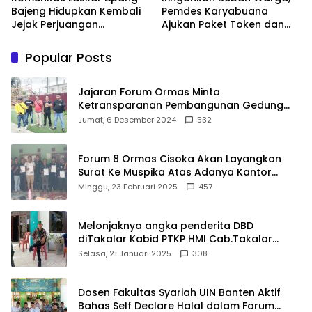
Bajeng Hidupkan Kembali
Pemdes Karyabuana
Jejak Perjuangan
Ajukan Paket Token dan
Ranggong Daeng Romo,
Penurunan Daya Listrik ke
Wabup Takalar: Apresiasi
PLN
Popular Posts
Bahwa Sejarah Adalah
Warisan yang Tak Ternilai”.
Jajaran Forum Ormas Minta
Ketransparanan Pembangunan Gedung
Damkar Di Kecamatan Cisoka
Jumat, 6 Desember 2024
532
Forum 8 Ormas Cisoka Akan Layangkan
Surat Ke Muspika Atas Adanya Kantor
Matel di Cisoka
Minggu, 23 Februari 2025
457
Melonjaknya angka penderita DBD
diTakalar Kabid PTKP HMI Cab.Takalar
angkat bicara
Selasa, 21 Januari 2025
308
Dosen Fakultas Syariah UIN Banten Aktif
Bahas Self Declare Halal dalam Forum