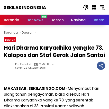
Langsung
SEKILAS INDONESIA
ke
konten
Berita
Terkini,
Beranda
Hot News
Daerah
Nasional
Internas
Breaking
News,
Beranda
Daerah
Latest
World,
Daerah
Headlines,
Hari Dharma Karyadhika yang ke 73,
News
Today
Kalapas dan Staf Gerak Jalan Santai
Rin Redaksi
2 Min Baca
Senin, 22 Oktober 2018
MAKASSAR, SEKILASINDO.COM
-Menyambut hari
ulang tahun pengayoman, biasa disebut Hari
Dharma Karyadhika yang ke 73, yang serentak
dilaksanakan di 33 Provinsi Kantor Wilayah