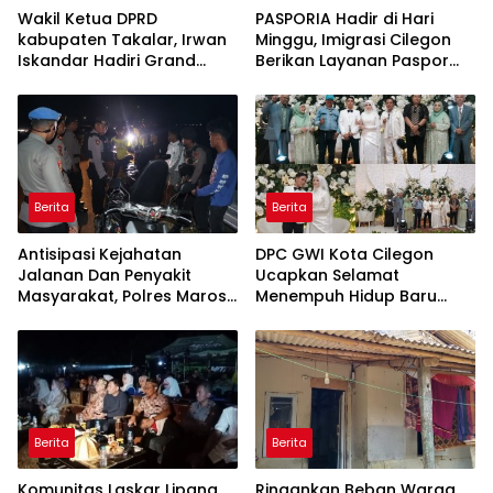
Wakil Ketua DPRD
PASPORIA Hadir di Hari
kabupaten Takalar, Irwan
Minggu, Imigrasi Cilegon
Iskandar Hadiri Grand
Berikan Layanan Paspor
Opening Rumah sehat
Sekaligus Cek Kesehatan
Pertama di Takalar,
Gratis
Melayani Terapis Gratis
untuk Pasien Dhuafa dan
umum.
Berita
Berita
Antisipasi Kejahatan
DPC GWI Kota Cilegon
Jalanan Dan Penyakit
Ucapkan Selamat
Masyarakat, Polres Maros
Menempuh Hidup Baru
Gelar Razia Operasi Cipta
untuk Hana Novia dan
Kondusif
Tuanku Ihza Kemalsya
Damanik
Berita
Berita
Komunitas Laskar Lipang
Ringankan Beban Warga,