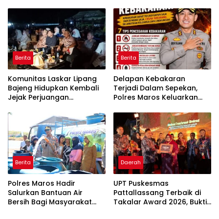
Opening Rumah sehat
Gelar Razia Operasi Cipta
Pertama di Takalar,
Kondusif
Melayani Terapis Gratis
untuk Pasien Dhuafa dan
umum.
Berita
Berita
Komunitas Laskar Lipang
Delapan Kebakaran
Bajeng Hidupkan Kembali
Terjadi Dalam Sepekan,
Jejak Perjuangan
Polres Maros Keluarkan
Ranggong Daeng Romo,
Imbauan kepada
Wabup Takalar: Apresiasi
Masyarakat
Bahwa Sejarah Adalah
Warisan yang Tak Ternilai”.
Berita
Daerah
Polres Maros Hadir
UPT Puskesmas
Salurkan Bantuan Air
Pattallassang Terbaik di
Bersih Bagi Masyarakat
Takalar Award 2026, Bukti
Terdampak Krisis Air Bersih
Komitmen Hadirkan