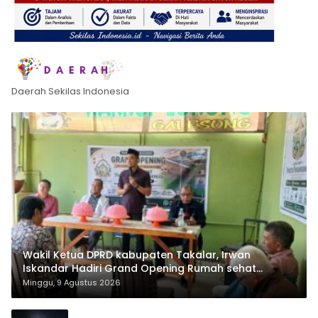
Daerah Sekilas Indonesia
Wakil Ketua DPRD kabupaten Takalar, Irwan
Iskandar Hadiri Grand Opening Rumah sehat
Pertama di Takalar, Melayani Terapis Gratis untuk
Minggu, 9 Agustus 2026
Pasien Dhuafa dan umum.