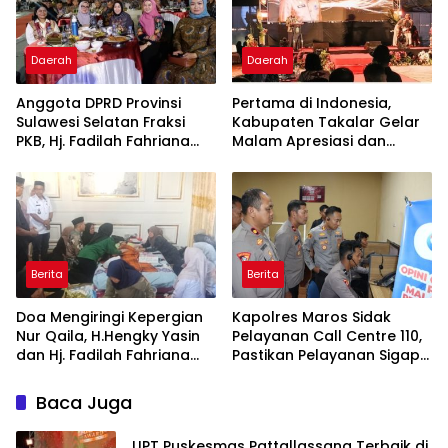
Daerah
Daerah
Anggota DPRD Provinsi
Pertama di Indonesia,
Sulawesi Selatan Fraksi
Kabupaten Takalar Gelar
PKB, Hj. Fadilah Fahriana
Malam Apresiasi dan
Hadiri Dan Beri Apresiasi :
Inovasi Award 2026:
Takalar Menyalakan
Panggung Penghargaan
Lentera Pengabdian
bagi Pelayan Publik
Melalui Malam Apresiasi
Berprestasi
dan Inovasi Award 2026
Berita
Berita
Doa Mengiringi Kepergian
Kapolres Maros Sidak
Nur Qaila, H.Hengky Yasin
Pelayanan Call Centre 110,
dan Hj. Fadilah Fahriana
Pastikan Pelayanan Sigap
Hadir Menguatkan
Dan Humanis
Keluarga
Baca Juga
UPT Puskesmas Pattallassang Terbaik di