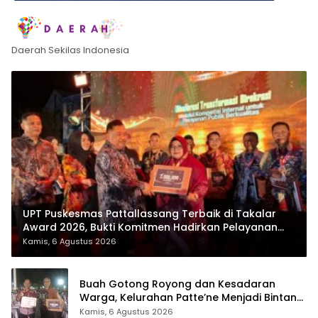
Daerah Sekilas Indonesia
UPT Puskesmas Pattallassang Terbaik di Takalar
Award 2026, Bukti Komitmen Hadirkan Pelayanan
Kesehatan Berkualitas
Kamis, 6 Agustus 2026
Buah Gotong Royong dan Kesadaran
Warga, Kelurahan Patte’ne Menjadi Bintang
Takalar Award 2026
Kamis, 6 Agustus 2026