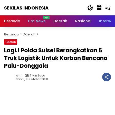
Langsung
SEKILAS INDONESIA
ke
konten
Berita
Terkini,
Beranda
Hot News
Daerah
Nasional
Internas
Breaking
News,
Beranda
Daerah
Latest
World,
Daerah
Headlines,
Lagi.! Polda Sulsel Berangkatkan 6
News
Today
Truk Logistik Untuk Korban Bencana
Palu-Donggala
Amr
1 Min Baca
Sabtu, 13 Oktober 2018