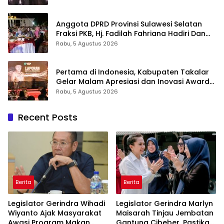
Anggota DPRD Provinsi Sulawesi Selatan
Fraksi PKB, Hj. Fadilah Fahriana Hadiri Dan
Beri Apresiasi : Takalar Menyalakan Lentera
Rabu, 5 Agustus 2026
Pengabdian Melalui Malam Apresiasi dan
Inovasi Award 2026
Pertama di Indonesia, Kabupaten Takalar
Gelar Malam Apresiasi dan Inovasi Award
2026: Panggung Penghargaan bagi
Rabu, 5 Agustus 2026
Pelayan Publik Berprestasi
Recent Posts
Berita
Berita
Legislator Gerindra Wihadi
Legislator Gerindra Marlyn
Wiyanto Ajak Masyarakat
Maisarah Tinjau Jembatan
Awasi Program Makan
Gantung Cibeber, Pastikan