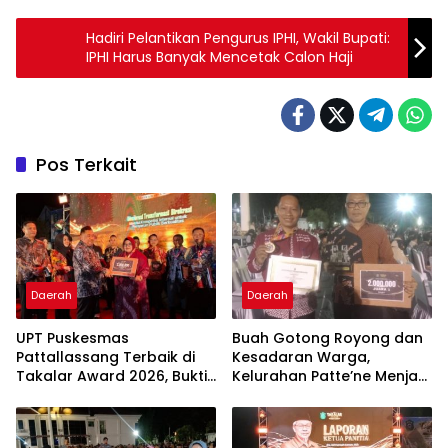
Hadiri Pelantikan Pengurus IPHI, Wakil Bupati:
IPHI Harus Banyak Mencetak Calon Haji
Pos Terkait
Daerah
Daerah
UPT Puskesmas
Buah Gotong Royong dan
Pattallassang Terbaik di
Kesadaran Warga,
Takalar Award 2026, Bukti
Kelurahan Patte’ne Menjadi
Komitmen Hadirkan
Bintang Takalar Award
Pelayanan Kesehatan
2026
Berkualitas