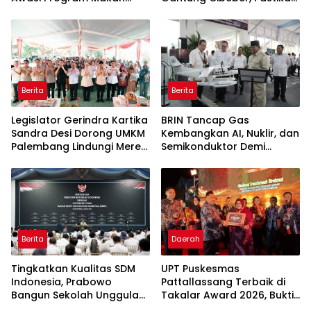
Bergizi Gratis agar Tepat
Aspirasi Warga Terlaksana
Sasaran
Berita
Berita
Legislator Gerindra Kartika
BRIN Tancap Gas
Sandra Desi Dorong UMKM
Kembangkan AI, Nuklir, dan
Palembang Lindungi Merek
Semikonduktor Demi
Usaha
Dongkrak Ekonomi
Indonesia
Berita
Daerah
Tingkatkan Kualitas SDM
UPT Puskesmas
Indonesia, Prabowo
Pattallassang Terbaik di
Bangun Sekolah Unggulan
Takalar Award 2026, Bukti
hingga Undang Universitas
Komitmen Hadirkan