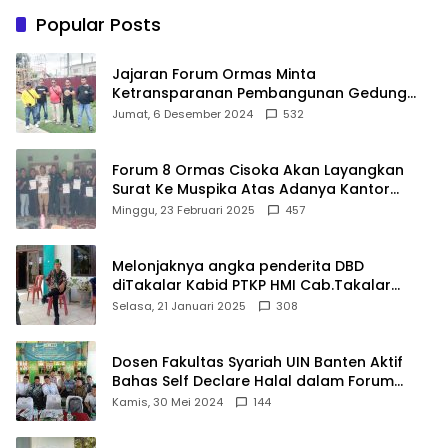
Terbaik Dunia
Pelayanan Kesehatan
Popular Posts
Berkualitas
Jajaran Forum Ormas Minta
Ketransparanan Pembangunan Gedung
Damkar Di Kecamatan Cisoka
Jumat, 6 Desember 2024
532
Forum 8 Ormas Cisoka Akan Layangkan
Surat Ke Muspika Atas Adanya Kantor
Matel di Cisoka
Minggu, 23 Februari 2025
457
Melonjaknya angka penderita DBD
diTakalar Kabid PTKP HMI Cab.Takalar
angkat bicara
Selasa, 21 Januari 2025
308
Dosen Fakultas Syariah UIN Banten Aktif
Bahas Self Declare Halal dalam Forum
Ijtima Ulama MUI
Kamis, 30 Mei 2024
144