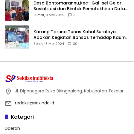
Desa Bontomarannu,Kec- Gal-sel Gelar
Sosialisasi dan Bimtek Pemutakhiran Data
ID
Jumat, 9 Mei 2025
31
Karang Taruna Tunas Kahal Suralaya
Adakan Kegiatan Bansos Terhadap Kaum
Dhuafa dan Anak Yatim-Piatu
Senin, 13 Mei 2024
30
Jl. Diponegoro Ruko Biringbalang, Kabupaten Takalar
redaksi@sekindo.id
Kategori
Daerah