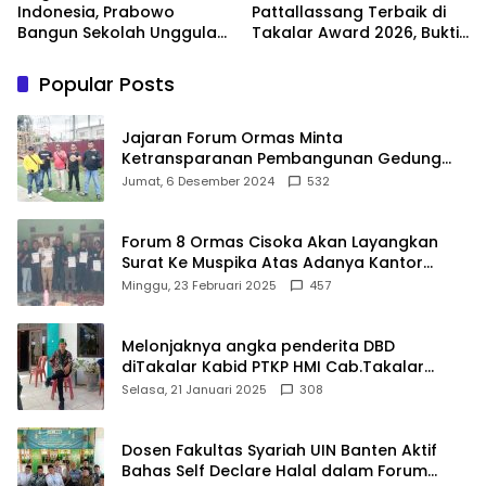
Indonesia, Prabowo
Pattallassang Terbaik di
Bangun Sekolah Unggulan
Takalar Award 2026, Bukti
hingga Undang Universitas
Komitmen Hadirkan
Terbaik Dunia
Pelayanan Kesehatan
Popular Posts
Berkualitas
Jajaran Forum Ormas Minta
Ketransparanan Pembangunan Gedung
Damkar Di Kecamatan Cisoka
Jumat, 6 Desember 2024
532
Forum 8 Ormas Cisoka Akan Layangkan
Surat Ke Muspika Atas Adanya Kantor
Matel di Cisoka
Minggu, 23 Februari 2025
457
Melonjaknya angka penderita DBD
diTakalar Kabid PTKP HMI Cab.Takalar
angkat bicara
Selasa, 21 Januari 2025
308
Dosen Fakultas Syariah UIN Banten Aktif
Bahas Self Declare Halal dalam Forum