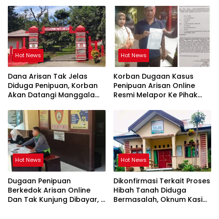
Hot News
Hot News
Dana Arisan Tak Jelas
Korban Dugaan Kasus
Diduga Penipuan, Korban
Penipuan Arisan Online
Akan Datangi Manggala
Resmi Melapor Ke Pihak
Agni Dops Gowa Minta
Berwajib
Kepala Balai Kehutanan
Bulurokeng Turun Tangan
Hot News
Hot News
Dugaan Penipuan
Dikonfirmasi Terkait Proses
Berkedok Arisan Online
Hibah Tanah Diduga
Dan Tak Kunjung Dibayar,
Bermasalah, Oknum Kasi
Korban Siap Tempuh Jalur
Pemdes Surulangi: ” Media
Hukum
Resmi Saja Saya tidak