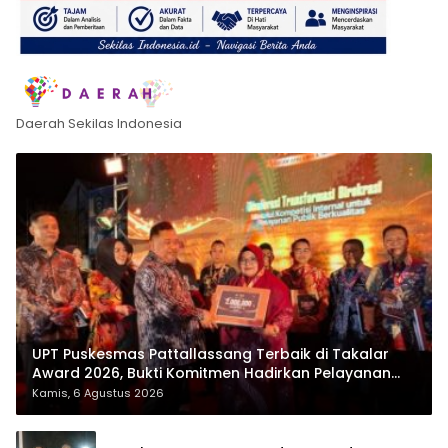
Daerah Sekilas Indonesia
UPT Puskesmas Pattallassang Terbaik di Takalar
Award 2026, Bukti Komitmen Hadirkan Pelayanan
Kesehatan Berkualitas
Kamis, 6 Agustus 2026