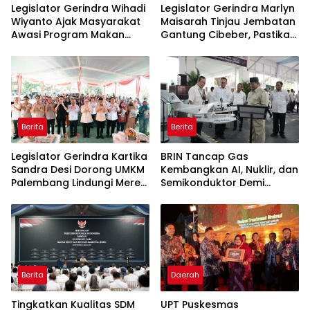
Legislator Gerindra Wihadi
Legislator Gerindra Marlyn
Wiyanto Ajak Masyarakat
Maisarah Tinjau Jembatan
Awasi Program Makan
Gantung Cibeber, Pastikan
Bergizi Gratis agar Tepat
Aspirasi Warga Terlaksana
Sasaran
Berita
Berita
Legislator Gerindra Kartika
BRIN Tancap Gas
Sandra Desi Dorong UMKM
Kembangkan AI, Nuklir, dan
Palembang Lindungi Merek
Semikonduktor Demi
Usaha
Dongkrak Ekonomi
Indonesia
Berita
Daerah
Tingkatkan Kualitas SDM
UPT Puskesmas