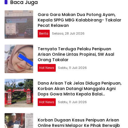
Baca Juga
Takut apalagi Media Abal
Abal Seperti Kalian”
Gara Gara Makan Dua Potong Ayam,
Kepala SPPG MBG Kalabbirang- Takalar
Pecat Relawan
Berita
Selasa, 28 Juli 2026
Ternyata Terduga Pelaku Penipuan
Arisan Online Lintas Propinsi, SW Asal
Orang Takalar
Hot News
Sabtu, 11 Juli 2026
Dana Arisan Tak Jelas Diduga Penipuan,
Korban Akan Datangi Manggala Agni
Dops Gowa Minta Kepala Balai
Kehutanan Bulurokeng Turun Tangan
Hot News
Sabtu, 11 Juli 2026
Korban Dugaan Kasus Penipuan Arisan
Online Resmi Melapor Ke Pihak Berwajib