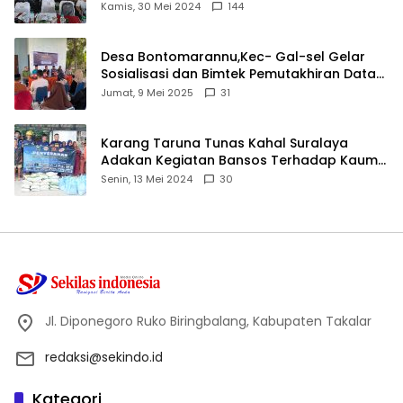
Ijtima Ulama MUI
Kamis, 30 Mei 2024
144
Desa Bontomarannu,Kec- Gal-sel Gelar
Sosialisasi dan Bimtek Pemutakhiran Data
ID
Jumat, 9 Mei 2025
31
Karang Taruna Tunas Kahal Suralaya
Adakan Kegiatan Bansos Terhadap Kaum
Dhuafa dan Anak Yatim-Piatu
Senin, 13 Mei 2024
30
Jl. Diponegoro Ruko Biringbalang, Kabupaten Takalar
redaksi@sekindo.id
Kategori