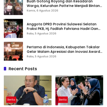
Buah Gotong Royong dan Kesadaran
Warga, Kelurahan Patte’ne Menjadi Bintang
Takalar Award 2026
Kamis, 6 Agustus 2026
Anggota DPRD Provinsi Sulawesi Selatan
Fraksi PKB, Hj. Fadilah Fahriana Hadiri Dan
Beri Apresiasi : Takalar Menyalakan Lentera
Rabu, 5 Agustus 2026
Pengabdian Melalui Malam Apresiasi dan
Inovasi Award 2026
Pertama di Indonesia, Kabupaten Takalar
Gelar Malam Apresiasi dan Inovasi Award
2026: Panggung Penghargaan bagi
Rabu, 5 Agustus 2026
Pelayan Publik Berprestasi
Recent Posts
Berita
Berita