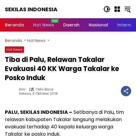
Langsung
SEKILAS INDONESIA
ke
konten
Berita
Terkini,
Beranda
Hot News
Daerah
Nasional
Internas
Breaking
News,
Beranda
Hot News
Latest
World,
Hot News
Headlines,
Tiba di Palu, Relawan Takalar
News
Today
Evakuasi 40 KK Warga Takalar ke
Posko Induk
Amr
1 Min Baca
Selasa, 9 Oktober 2018
PALU, SEKILAS INDONESIA –
Setibanya di Palu, tim
relawan kabupaten Takalar langsung melakukan
evakuasi terhadap 40 kepala keluarga warga
Takalar ke posko induk.