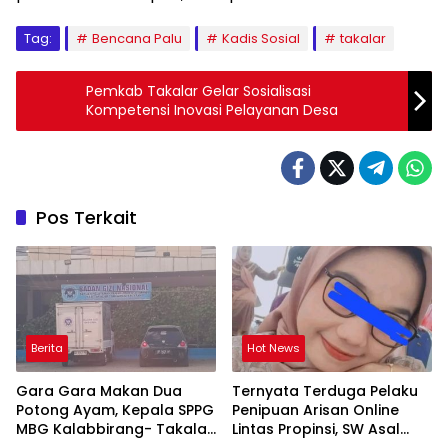
Tag:
Bencana Palu
Kadis Sosial
takalar
Pemkab Takalar Gelar Sosialisasi
Kompetensi Inovasi Pelayanan Desa
Pos Terkait
Berita
Hot News
Gara Gara Makan Dua
Ternyata Terduga Pelaku
Potong Ayam, Kepala SPPG
Penipuan Arisan Online
MBG Kalabbirang- Takalar
Lintas Propinsi, SW Asal
Pecat Relawan
Orang Takalar