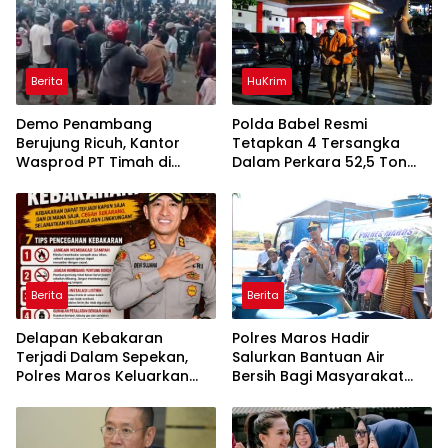
Berita
HuKrim
Demo Penambang
Polda Babel Resmi
Berujung Ricuh, Kantor
Tetapkan 4 Tersangka
Wasprod PT Timah di
Dalam Perkara 52,5 Ton
Belitung Timur Terbakar
Pasir Timah Ilegal Di
Belitung
Berita
Berita
Delapan Kebakaran
Polres Maros Hadir
Terjadi Dalam Sepekan,
Salurkan Bantuan Air
Polres Maros Keluarkan
Bersih Bagi Masyarakat
Imbauan kepada
Terdampak Krisis Air Bersih
Masyarakat
Di Maros