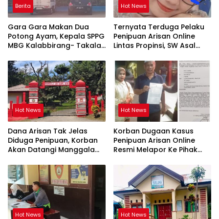
Berita
Hot News
Gara Gara Makan Dua
Ternyata Terduga Pelaku
Potong Ayam, Kepala SPPG
Penipuan Arisan Online
MBG Kalabbirang- Takalar
Lintas Propinsi, SW Asal
Pecat Relawan
Orang Takalar
Hot News
Hot News
Dana Arisan Tak Jelas
Korban Dugaan Kasus
Diduga Penipuan, Korban
Penipuan Arisan Online
Akan Datangi Manggala
Resmi Melapor Ke Pihak
Agni Dops Gowa Minta
Berwajib
Kepala Balai Kehutanan
Bulurokeng Turun Tangan
Hot News
Hot News