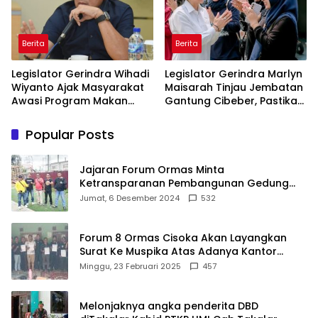
Berita
Berita
Legislator Gerindra Wihadi
Legislator Gerindra Marlyn
Wiyanto Ajak Masyarakat
Maisarah Tinjau Jembatan
Awasi Program Makan
Gantung Cibeber, Pastikan
Bergizi Gratis agar Tepat
Aspirasi Warga Terlaksana
Sasaran
Popular Posts
Jajaran Forum Ormas Minta
Ketransparanan Pembangunan Gedung
Damkar Di Kecamatan Cisoka
Jumat, 6 Desember 2024
532
Forum 8 Ormas Cisoka Akan Layangkan
Surat Ke Muspika Atas Adanya Kantor
Matel di Cisoka
Minggu, 23 Februari 2025
457
Melonjaknya angka penderita DBD