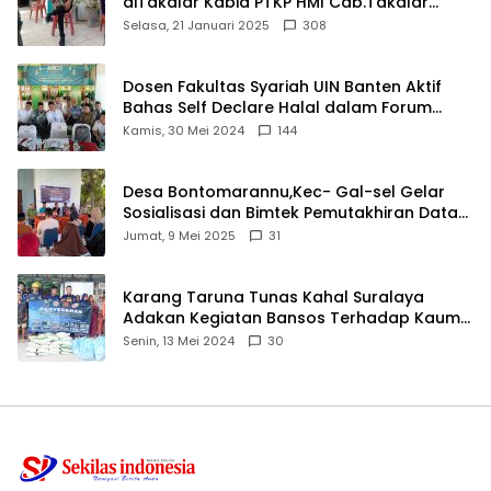
diTakalar Kabid PTKP HMI Cab.Takalar
angkat bicara
Selasa, 21 Januari 2025
308
Dosen Fakultas Syariah UIN Banten Aktif
Bahas Self Declare Halal dalam Forum
Ijtima Ulama MUI
Kamis, 30 Mei 2024
144
Desa Bontomarannu,Kec- Gal-sel Gelar
Sosialisasi dan Bimtek Pemutakhiran Data
ID
Jumat, 9 Mei 2025
31
Karang Taruna Tunas Kahal Suralaya
Adakan Kegiatan Bansos Terhadap Kaum
Dhuafa dan Anak Yatim-Piatu
Senin, 13 Mei 2024
30