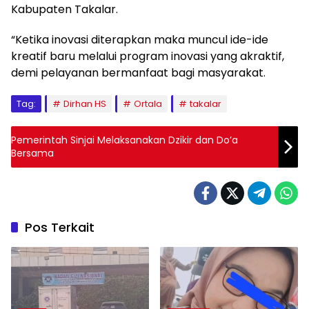
Kabupaten Takalar.
“Ketika inovasi diterapkan maka muncul ide-ide
kreatif baru melalui program inovasi yang akraktif,
demi pelayanan bermanfaat bagi masyarakat.
Tag:
Dirhan HS
Ortala
takalar
Pemerintah Sinjai Melaksanakan Dzikir dan Do’a
Bersama
Pos Terkait