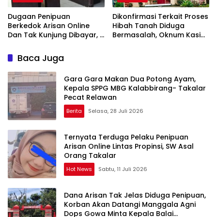
Dugaan Penipuan
Dikonfirmasi Terkait Proses
Berkedok Arisan Online
Hibah Tanah Diduga
Dan Tak Kunjung Dibayar,
Bermasalah, Oknum Kasi
Korban Siap Tempuh Jalur
Pemdes Surulangi: ” Media
Hukum
Resmi Saja Saya tidak
Baca Juga
Takut apalagi Media Abal
Abal Seperti Kalian”
Gara Gara Makan Dua Potong Ayam,
Kepala SPPG MBG Kalabbirang- Takalar
Pecat Relawan
Berita
Selasa, 28 Juli 2026
Ternyata Terduga Pelaku Penipuan
Arisan Online Lintas Propinsi, SW Asal
Orang Takalar
Hot News
Sabtu, 11 Juli 2026
Dana Arisan Tak Jelas Diduga Penipuan,
Korban Akan Datangi Manggala Agni
Dops Gowa Minta Kepala Balai