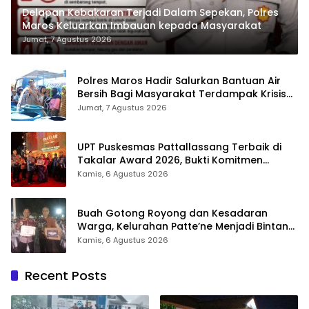
Delapan Kebakaran Terjadi Dalam Sepekan, Polres
Maros Keluarkan Imbauan kepada Masyarakat
Jumat, 7 Agustus 2026
Polres Maros Hadir Salurkan Bantuan Air
Bersih Bagi Masyarakat Terdampak Krisis
Air Bersih Di Maros
Jumat, 7 Agustus 2026
UPT Puskesmas Pattallassang Terbaik di
Takalar Award 2026, Bukti Komitmen
Hadirkan Pelayanan Kesehatan Berkualitas
Kamis, 6 Agustus 2026
Buah Gotong Royong dan Kesadaran
Warga, Kelurahan Patte’ne Menjadi Bintang
Takalar Award 2026
Kamis, 6 Agustus 2026
Recent Posts