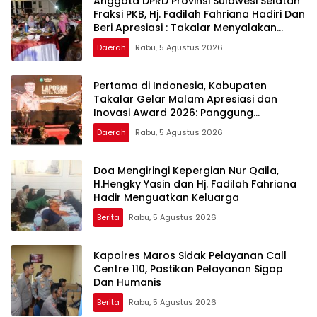
Anggota DPRD Provinsi Sulawesi Selatan
Fraksi PKB, Hj. Fadilah Fahriana Hadiri Dan
Beri Apresiasi : Takalar Menyalakan
Lentera Pengabdian Melalui Malam
Daerah
Rabu, 5 Agustus 2026
Apresiasi dan Inovasi Award 2026
Pertama di Indonesia, Kabupaten
Takalar Gelar Malam Apresiasi dan
Inovasi Award 2026: Panggung
Penghargaan bagi Pelayan Publik
Daerah
Rabu, 5 Agustus 2026
Berprestasi
Doa Mengiringi Kepergian Nur Qaila,
H.Hengky Yasin dan Hj. Fadilah Fahriana
Hadir Menguatkan Keluarga
Berita
Rabu, 5 Agustus 2026
Kapolres Maros Sidak Pelayanan Call
Centre 110, Pastikan Pelayanan Sigap
Dan Humanis
Berita
Rabu, 5 Agustus 2026