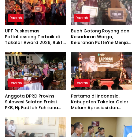
Daerah
Daerah
UPT Puskesmas
Buah Gotong Royong dan
Pattallassang Terbaik di
Kesadaran Warga,
Takalar Award 2026, Bukti
Kelurahan Patte’ne Menjadi
Komitmen Hadirkan
Bintang Takalar Award
Pelayanan Kesehatan
2026
Berkualitas
Daerah
Daerah
Anggota DPRD Provinsi
Pertama di Indonesia,
Sulawesi Selatan Fraksi
Kabupaten Takalar Gelar
PKB, Hj. Fadilah Fahriana
Malam Apresiasi dan
Hadiri Dan Beri Apresiasi :
Inovasi Award 2026:
Takalar Menyalakan
Panggung Penghargaan
Lentera Pengabdian
bagi Pelayan Publik
Melalui Malam Apresiasi
Berprestasi
dan Inovasi Award 2026