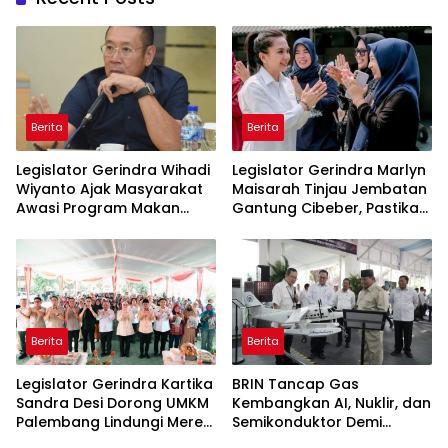
Berita
Berita
Legislator Gerindra Wihadi
Legislator Gerindra Marlyn
Wiyanto Ajak Masyarakat
Maisarah Tinjau Jembatan
Awasi Program Makan
Gantung Cibeber, Pastikan
Bergizi Gratis agar Tepat
Aspirasi Warga Terlaksana
Sasaran
Berita
Berita
Legislator Gerindra Kartika
BRIN Tancap Gas
Sandra Desi Dorong UMKM
Kembangkan AI, Nuklir, dan
Palembang Lindungi Merek
Semikonduktor Demi
Usaha
Dongkrak Ekonomi