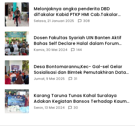
Melonjaknya angka penderita DBD
diTakalar Kabid PTKP HMI Cab.Takalar
angkat bicara
Selasa, 21 Januari 2025
308
Dosen Fakultas Syariah UIN Banten Aktif
Bahas Self Declare Halal dalam Forum
Ijtima Ulama MUI
Kamis, 30 Mei 2024
144
Desa Bontomarannu,Kec- Gal-sel Gelar
Sosialisasi dan Bimtek Pemutakhiran Data
ID
Jumat, 9 Mei 2025
31
Karang Taruna Tunas Kahal Suralaya
Adakan Kegiatan Bansos Terhadap Kaum
Dhuafa dan Anak Yatim-Piatu
Senin, 13 Mei 2024
30