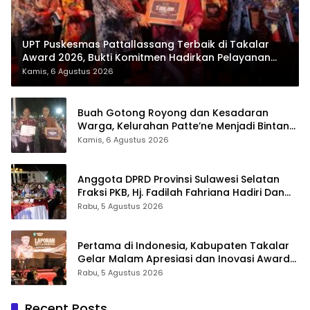
UPT Puskesmas Pattallassang Terbaik di Takalar
Award 2026, Bukti Komitmen Hadirkan Pelayanan
Kesehatan Berkualitas
Kamis, 6 Agustus 2026
Buah Gotong Royong dan Kesadaran
Warga, Kelurahan Patte’ne Menjadi Bintang
Takalar Award 2026
Kamis, 6 Agustus 2026
Anggota DPRD Provinsi Sulawesi Selatan
Fraksi PKB, Hj. Fadilah Fahriana Hadiri Dan
Beri Apresiasi : Takalar Menyalakan Lentera
Rabu, 5 Agustus 2026
Pengabdian Melalui Malam Apresiasi dan
Inovasi Award 2026
Pertama di Indonesia, Kabupaten Takalar
Gelar Malam Apresiasi dan Inovasi Award
2026: Panggung Penghargaan bagi
Rabu, 5 Agustus 2026
Pelayan Publik Berprestasi
Recent Posts