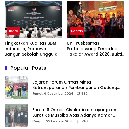
Indonesia
Berita
Daerah
Tingkatkan Kualitas SDM
UPT Puskesmas
Indonesia, Prabowo
Pattallassang Terbaik di
Bangun Sekolah Unggulan
Takalar Award 2026, Bukti
hingga Undang Universitas
Komitmen Hadirkan
Terbaik Dunia
Pelayanan Kesehatan
Popular Posts
Berkualitas
Jajaran Forum Ormas Minta
Ketransparanan Pembangunan Gedung
Damkar Di Kecamatan Cisoka
Jumat, 6 Desember 2024
532
Forum 8 Ormas Cisoka Akan Layangkan
Surat Ke Muspika Atas Adanya Kantor
Matel di Cisoka
Minggu, 23 Februari 2025
457