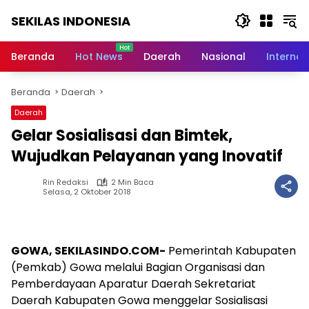
Langsung
SEKILAS INDONESIA
ke
konten
Berita
Terkini,
Beranda
Hot News
Daerah
Nasional
Internas
Breaking
News,
Beranda
Daerah
Latest
World,
Daerah
Headlines,
Gelar Sosialisasi dan Bimtek,
News
Today
Wujudkan Pelayanan yang Inovatif
Rin Redaksi
2 Min Baca
Selasa, 2 Oktober 2018
GOWA, SEKILASINDO.COM-
Pemerintah Kabupaten
(Pemkab) Gowa melalui Bagian Organisasi dan
Pemberdayaan Aparatur Daerah Sekretariat
Daerah Kabupaten Gowa menggelar Sosialisasi