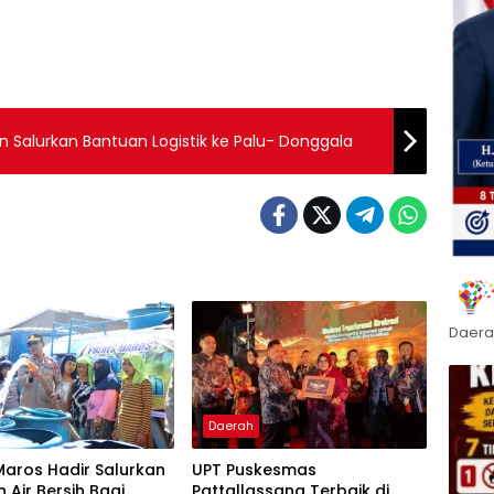
Salurkan Bantuan Logistik ke Palu- Donggala
Daera
Daerah
Maros Hadir Salurkan
UPT Puskesmas
 Air Bersih Bagi
Pattallassang Terbaik di