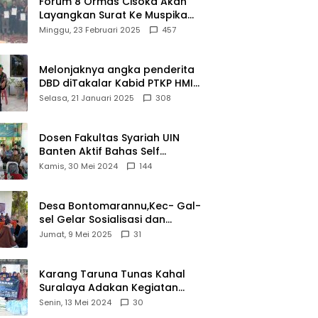
Forum 8 Ormas Cisoka Akan
Layangkan Surat Ke Muspika
Atas Adanya Kantor Matel di
Minggu, 23 Februari 2025
457
Cisoka
Melonjaknya angka penderita
DBD diTakalar Kabid PTKP HMI
Cab.Takalar angkat bicara
Selasa, 21 Januari 2025
308
Dosen Fakultas Syariah UIN
Banten Aktif Bahas Self
Declare Halal dalam Forum
Kamis, 30 Mei 2024
144
Ijtima Ulama MUI
Desa Bontomarannu,Kec- Gal-
sel Gelar Sosialisasi dan
Bimtek Pemutakhiran Data ID
Jumat, 9 Mei 2025
31
Karang Taruna Tunas Kahal
Suralaya Adakan Kegiatan
Bansos Terhadap Kaum
Senin, 13 Mei 2024
30
Dhuafa dan Anak Yatim-Piatu