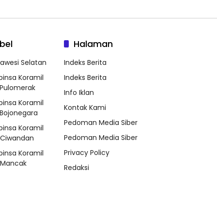
bel
Halaman
lawesi Selatan
Indeks Berita
binsa Koramil
Indeks Berita
Pulomerak
Info Iklan
binsa Koramil
Kontak Kami
Bojonegara
Pedoman Media Siber
binsa Koramil
Pedoman Media Siber
/Ciwandan
Privacy Policy
binsa Koramil
/Mancak
Redaksi