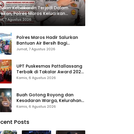
apan Kebakaran Terjadi Dalam
ekan, Polres Maros Keluarkan
bauan kepada Masyarakat
t, 7 Agustus 2026
Polres Maros Hadir Salurkan
Bantuan Air Bersih Bagi
Masyarakat Terdampak Krisis
Jumat, 7 Agustus 2026
Air Bersih Di Maros
UPT Puskesmas Pattallassang
Terbaik di Takalar Award 2026,
Bukti Komitmen Hadirkan
Kamis, 6 Agustus 2026
Pelayanan Kesehatan
Berkualitas
Buah Gotong Royong dan
Kesadaran Warga, Kelurahan
Patte’ne Menjadi Bintang
Kamis, 6 Agustus 2026
Takalar Award 2026
cent Posts