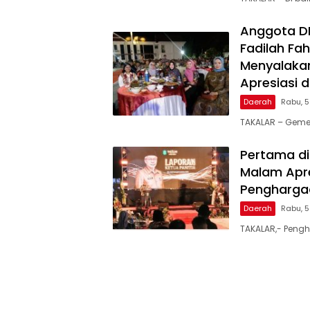
Anggota DPR
Fadilah Fah
Menyalakan
Apresiasi 
Daerah
Rabu, 
TAKALAR – Geme
Pertama di
Malam Apre
Penghargaa
Daerah
Rabu, 
TAKALAR,- Pengh