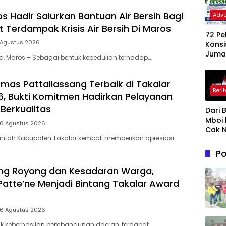
s Hadir Salurkan Bantuan Air Bersih Bagi
Adve
 Terdampak Krisis Air Bersih Di Maros
72 P
 Agustus 2026
Konsi
Jumat
ia, Maros – Sebagai bentuk kepedulian terhadap…
Gera
Nyat
mas Pattallassang Terbaik di Takalar
Wuju
Beri
Jene
, Bukti Komitmen Hadirkan Pelayanan
Baha
Berkualitas
Dari 
Ling
Mboi 
ASRI
 6 Agustus 2026
Cak N
intah Kabupaten Takalar kembali memberikan apresiasi
Prab
Ungk
Po
Makn
Kepe
ng Royong dan Kesadaran Warga,
an : B
Patte’ne Menjadi Bintang Takalar Award
Cinta
& Gu
Akal 
 6 Agustus 2026
lik keberhasilan pembangunan daerah, terdapat…