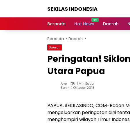
Langsung
SEKILAS INDONESIA
ke
konten
Berita
Terkini,
Beranda
Hot News
Daerah
N
Breaking
News,
Beranda
Daerah
Latest
World,
Daerah
Headlines,
Peringatan! Siklo
News
Today
Utara Papua
Amr
1 Min Baca
Senin, 1 Oktober 2018
PAPUA, SEKILASINDO, COM–Badan Met
mengeluarkan peringatan dini tenta
menghampiri wilayah Timur Indonesi