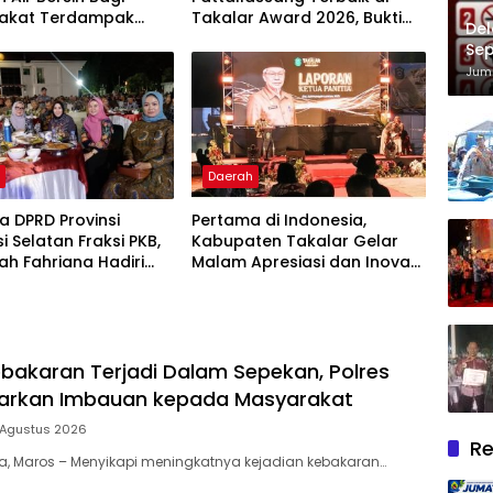
akat Terdampak
Takalar Award 2026, Bukti
Del
ir Bersih Di Maros
Komitmen Hadirkan
Sep
Pelayanan Kesehatan
Im
Juma
Berkualitas
h
Daerah
 DPRD Provinsi
Pertama di Indonesia,
i Selatan Fraksi PKB,
Kabupaten Takalar Gelar
lah Fahriana Hadiri
Malam Apresiasi dan Inovasi
i Apresiasi : Takalar
Award 2026: Panggung
akan Lentera
Penghargaan bagi Pelayan
dian Melalui Malam
Publik Berprestasi
si dan Inovasi Award
bakaran Terjadi Dalam Sepekan, Polres
uarkan Imbauan kepada Masyarakat
 Agustus 2026
Re
ia, Maros – Menyikapi meningkatnya kejadian kebakaran…