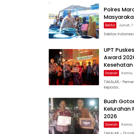
Polres Maro
Masyarakat
Berita
Jumat, 7
Sekilas Indones
UPT Puskes
Award 2026
Kesehatan 
Daerah
Kamis,
TAKALAR,- Pemer
kepada…
Buah Goto
Kelurahan 
2026
Daerah
Kamis,
TAKALAR – Di ba