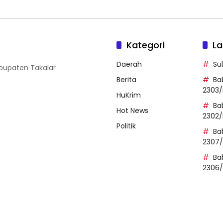
Kategori
La
Daerah
Su
abupaten Takalar
Berita
Ba
2303/
HuKrim
Ba
Hot News
2302/
Politik
Ba
2307
Ba
2306