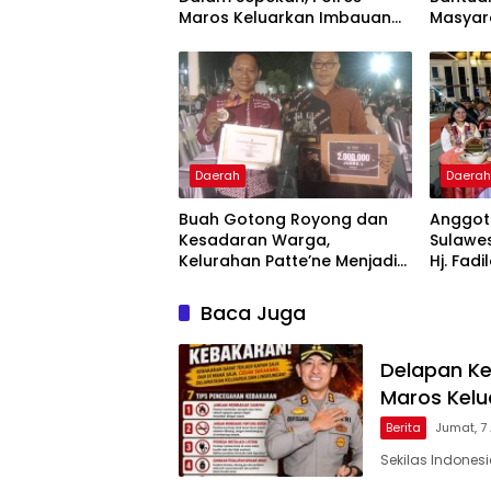
Maros Keluarkan Imbauan
Masyar
kepada Masyarakat
Krisis A
Daerah
Daera
Buah Gotong Royong dan
Anggota
Kesadaran Warga,
Sulawes
Kelurahan Patte’ne Menjadi
Hj. Fadi
Bintang Takalar Award 2026
Dan Ber
Menyal
Baca Juga
Pengab
Apresia
2026
Delapan Ke
Maros Kel
Berita
Jumat, 7
Sekilas Indones