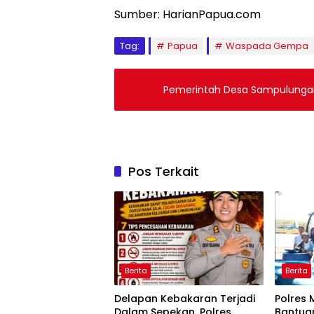
Sumber: HarianPapua.com
Tag:
Papua
Waspada Gempa
Pemerintah Desa Sampulungan 
Pos Terkait
Berita
Berita
Delapan Kebakaran Terjadi
Polres 
Dalam Sepekan, Polres
Bantuan