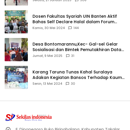
Dosen Fakultas Syariah UIN Banten Aktif
Bahas Self Declare Halal dalam Forum
Ijtima Ulama MUI
Kamis, 30 Mei 2024
144
Desa Bontomarannu,Kec- Gal-sel Gelar
Sosialisasi dan Bimtek Pemutakhiran Data
ID
Jumat, 9 Mei 2025
31
Karang Taruna Tunas Kahal Suralaya
Adakan Kegiatan Bansos Terhadap Kaum
Dhuafa dan Anak Yatim-Piatu
Senin, 13 Mei 2024
30
Jl. Diponegoro Ruko Biringbalang, Kabupaten Takalar