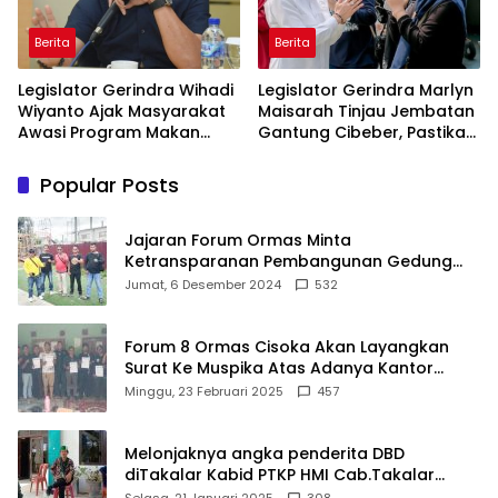
Berita
Berita
Legislator Gerindra Wihadi
Legislator Gerindra Marlyn
Wiyanto Ajak Masyarakat
Maisarah Tinjau Jembatan
Awasi Program Makan
Gantung Cibeber, Pastikan
Bergizi Gratis agar Tepat
Aspirasi Warga Terlaksana
Sasaran
Popular Posts
Jajaran Forum Ormas Minta
Ketransparanan Pembangunan Gedung
Damkar Di Kecamatan Cisoka
Jumat, 6 Desember 2024
532
Forum 8 Ormas Cisoka Akan Layangkan
Surat Ke Muspika Atas Adanya Kantor
Matel di Cisoka
Minggu, 23 Februari 2025
457
Melonjaknya angka penderita DBD
diTakalar Kabid PTKP HMI Cab.Takalar
angkat bicara
Selasa, 21 Januari 2025
308