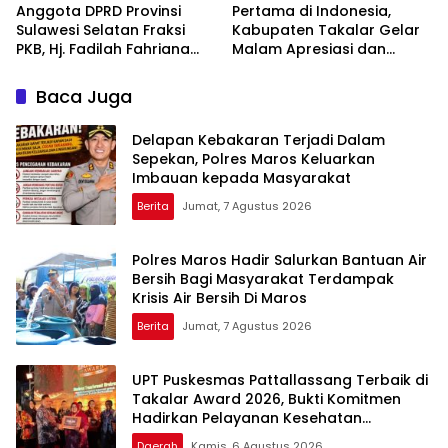
Anggota DPRD Provinsi
Pertama di Indonesia,
Sulawesi Selatan Fraksi
Kabupaten Takalar Gelar
PKB, Hj. Fadilah Fahriana
Malam Apresiasi dan
Hadiri Dan Beri Apresiasi :
Inovasi Award 2026:
Takalar Menyalakan
Panggung Penghargaan
Baca Juga
Lentera Pengabdian
bagi Pelayan Publik
Melalui Malam Apresiasi
Berprestasi
Delapan Kebakaran Terjadi Dalam
dan Inovasi Award 2026
Sepekan, Polres Maros Keluarkan
Imbauan kepada Masyarakat
Berita
Jumat, 7 Agustus 2026
Polres Maros Hadir Salurkan Bantuan Air
Bersih Bagi Masyarakat Terdampak
Krisis Air Bersih Di Maros
Berita
Jumat, 7 Agustus 2026
UPT Puskesmas Pattallassang Terbaik di
Takalar Award 2026, Bukti Komitmen
Hadirkan Pelayanan Kesehatan
Berkualitas
Daerah
Kamis, 6 Agustus 2026