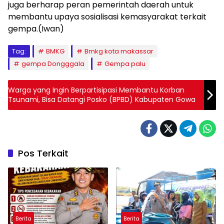
juga berharap peran pemerintah daerah untuk
membantu upaya sosialisasi kemasyarakat terkait
gempa.(Iwan)
Tag:
BMKG
Bmkg kota makassar
gempa Dongggala
Gempa palu
Warga yang Ingin Berpartisipasi Membantu Korban
Tsunami, Bisa Datangi Posko (BPBD) Kabupaten Gowa
Pos Terkait
Berita
Berita