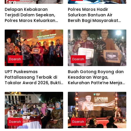
Delapan Kebakaran
Polres Maros Hadir
Terjadi Dalam Sepekan,
Salurkan Bantuan Air
Polres Maros Keluarkan
Bersih Bagi Masyarakat
Imbauan kepada
Terdampak Krisis Air Bersih
Masyarakat
Di Maros
Daerah
Daerah
UPT Puskesmas
Buah Gotong Royong dan
Pattallassang Terbaik di
Kesadaran Warga,
Takalar Award 2026, Bukti
Kelurahan Patte’ne Menjadi
Komitmen Hadirkan
Bintang Takalar Award
Pelayanan Kesehatan
2026
Berkualitas
Daerah
Daerah