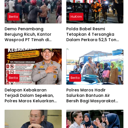
Berita
HuKrim
Demo Penambang
Polda Babel Resmi
Berujung Ricuh, Kantor
Tetapkan 4 Tersangka
Wasprod PT Timah di
Dalam Perkara 52,5 Ton
Belitung Timur Terbakar
Pasir Timah Ilegal Di
Belitung
Berita
Berita
Delapan Kebakaran
Polres Maros Hadir
Terjadi Dalam Sepekan,
Salurkan Bantuan Air
Polres Maros Keluarkan
Bersih Bagi Masyarakat
Imbauan kepada
Terdampak Krisis Air Bersih
Masyarakat
Di Maros