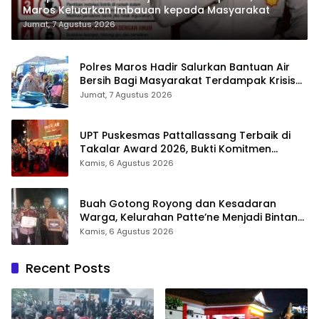
Maros Keluarkan Imbauan kepada Masyarakat
Jumat, 7 Agustus 2026
Polres Maros Hadir Salurkan Bantuan Air
Bersih Bagi Masyarakat Terdampak Krisis
Air Bersih Di Maros
Jumat, 7 Agustus 2026
UPT Puskesmas Pattallassang Terbaik di
Takalar Award 2026, Bukti Komitmen
Hadirkan Pelayanan Kesehatan Berkualitas
Kamis, 6 Agustus 2026
Buah Gotong Royong dan Kesadaran
Warga, Kelurahan Patte’ne Menjadi Bintang
Takalar Award 2026
Kamis, 6 Agustus 2026
Recent Posts