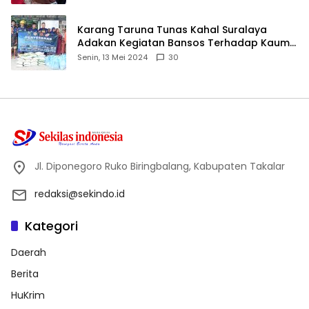
Karang Taruna Tunas Kahal Suralaya
Adakan Kegiatan Bansos Terhadap Kaum
Dhuafa dan Anak Yatim-Piatu
Senin, 13 Mei 2024
30
Jl. Diponegoro Ruko Biringbalang, Kabupaten Takalar
redaksi@sekindo.id
Kategori
Daerah
Berita
HuKrim