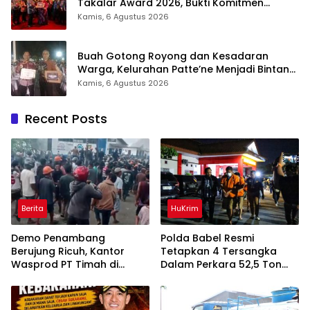
Takalar Award 2026, Bukti Komitmen
Hadirkan Pelayanan Kesehatan Berkualitas
Kamis, 6 Agustus 2026
Buah Gotong Royong dan Kesadaran
Warga, Kelurahan Patte’ne Menjadi Bintang
Takalar Award 2026
Kamis, 6 Agustus 2026
Recent Posts
Berita
HuKrim
Demo Penambang
Polda Babel Resmi
Berujung Ricuh, Kantor
Tetapkan 4 Tersangka
Wasprod PT Timah di
Dalam Perkara 52,5 Ton
Belitung Timur Terbakar
Pasir Timah Ilegal Di
Belitung