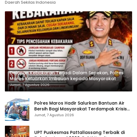
Daerah Sekilas Indonesia
Delapan Kebakaran Terjadi Dalam Sepekan, Polres
Maros Keluarkan Imbauan kepada Masyarakat
Jumat, 7 Agustus 2026
Polres Maros Hadir Salurkan Bantuan Air
Bersih Bagi Masyarakat Terdampak Krisis
Air Bersih Di Maros
Jumat, 7 Agustus 2026
UPT Puskesmas Pattallassang Terbaik di