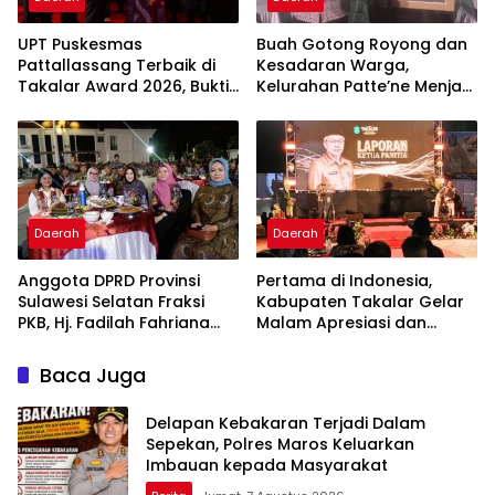
UPT Puskesmas
Buah Gotong Royong dan
Pattallassang Terbaik di
Kesadaran Warga,
Takalar Award 2026, Bukti
Kelurahan Patte’ne Menjadi
Komitmen Hadirkan
Bintang Takalar Award
Pelayanan Kesehatan
2026
Berkualitas
Daerah
Daerah
Anggota DPRD Provinsi
Pertama di Indonesia,
Sulawesi Selatan Fraksi
Kabupaten Takalar Gelar
PKB, Hj. Fadilah Fahriana
Malam Apresiasi dan
Hadiri Dan Beri Apresiasi :
Inovasi Award 2026:
Takalar Menyalakan
Panggung Penghargaan
Baca Juga
Lentera Pengabdian
bagi Pelayan Publik
Melalui Malam Apresiasi
Berprestasi
Delapan Kebakaran Terjadi Dalam
dan Inovasi Award 2026
Sepekan, Polres Maros Keluarkan
Imbauan kepada Masyarakat