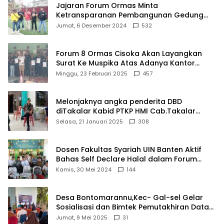
Jajaran Forum Ormas Minta
Ketransparanan Pembangunan Gedung
Damkar Di Kecamatan Cisoka
Jumat, 6 Desember 2024
532
Forum 8 Ormas Cisoka Akan Layangkan
Surat Ke Muspika Atas Adanya Kantor
Matel di Cisoka
Minggu, 23 Februari 2025
457
Melonjaknya angka penderita DBD
diTakalar Kabid PTKP HMI Cab.Takalar
angkat bicara
Selasa, 21 Januari 2025
308
Dosen Fakultas Syariah UIN Banten Aktif
Bahas Self Declare Halal dalam Forum
Ijtima Ulama MUI
Kamis, 30 Mei 2024
144
Desa Bontomarannu,Kec- Gal-sel Gelar
Sosialisasi dan Bimtek Pemutakhiran Data
ID
Jumat, 9 Mei 2025
31