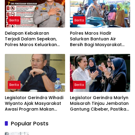
Berita
Berita
Delapan Kebakaran
Polres Maros Hadir
Terjadi Dalam Sepekan,
Salurkan Bantuan Air
Polres Maros Keluarkan
Bersih Bagi Masyarakat
Imbauan kepada
Terdampak Krisis Air Bersih
Masyarakat
Di Maros
Berita
Berita
Legislator Gerindra Wihadi
Legislator Gerindra Marlyn
Wiyanto Ajak Masyarakat
Maisarah Tinjau Jembatan
Awasi Program Makan
Gantung Cibeber, Pastikan
Bergizi Gratis agar Tepat
Aspirasi Warga Terlaksana
Sasaran
Popular Posts