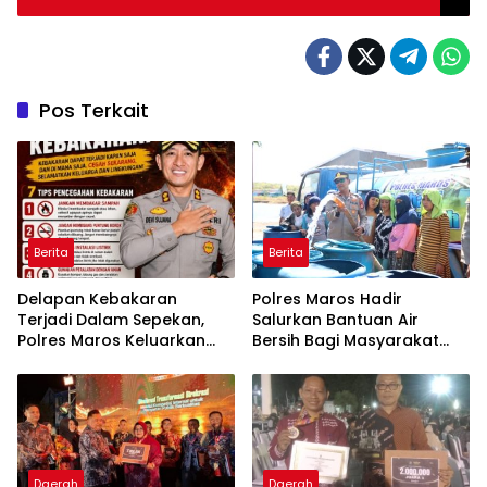
Pos Terkait
Berita
Berita
Delapan Kebakaran
Polres Maros Hadir
Terjadi Dalam Sepekan,
Salurkan Bantuan Air
Polres Maros Keluarkan
Bersih Bagi Masyarakat
Imbauan kepada
Terdampak Krisis Air Bersih
Masyarakat
Di Maros
Daerah
Daerah