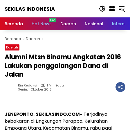
Langsung
SEKILAS INDONESIA
ke
konten
Berita
Terkini,
Beranda
Hot News
Daerah
Nasional
Internas
Breaking
News,
Beranda
Daerah
Latest
World,
Daerah
Headlines,
Alumni Mtsn Binamu Angkatan 2016
News
Today
Lakukan penggalangan Dana di
Jalan
Rin Redaksi
1 Min Baca
Senin, 1 Oktober 2018
JENEPONTO, SEKILASINDO.COM-
Terjadinya
kebakaran di Lingkungan Parappa, Kelurahan
Empoang Utara, Kecamatan Binamu, rabu pagi