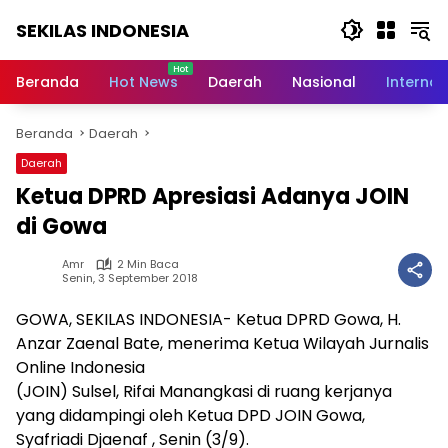
Langsung
SEKILAS INDONESIA
ke
konten
Berita
Terkini,
Beranda
Hot News
Daerah
Nasional
Internas
Breaking
News,
Beranda
Daerah
Latest
World,
Daerah
Headlines,
Ketua DPRD Apresiasi Adanya JOIN
News
Today
di Gowa
Amr
2 Min Baca
Senin, 3 September 2018
GOWA, SEKILAS INDONESIA- Ketua DPRD Gowa, H.
Anzar Zaenal Bate, menerima Ketua Wilayah Jurnalis
Online Indonesia
(JOIN) Sulsel, Rifai Manangkasi di ruang kerjanya
yang didampingi oleh Ketua DPD JOIN Gowa,
Syafriadi Djaenaf , Senin (3/9).