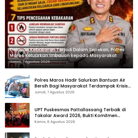
Delapan Kebakaran Terjadi Dalam Sepekan, Polres
Maros Keluarkan Imbauan kepada Masyarakat
Jumat, 7 Agustus 2026
Polres Maros Hadir Salurkan Bantuan Air
Bersih Bagi Masyarakat Terdampak Krisis
Air Bersih Di Maros
Jumat, 7 Agustus 2026
UPT Puskesmas Pattallassang Terbaik di
Takalar Award 2026, Bukti Komitmen
Hadirkan Pelayanan Kesehatan Berkualitas
Kamis, 6 Agustus 2026