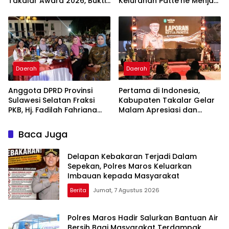
Takalar Award 2026, Bukti
Kelurahan Patte’ne Menjadi
Komitmen Hadirkan
Bintang Takalar Award
Pelayanan Kesehatan
2026
Berkualitas
Daerah
Daerah
Anggota DPRD Provinsi
Pertama di Indonesia,
Sulawesi Selatan Fraksi
Kabupaten Takalar Gelar
PKB, Hj. Fadilah Fahriana
Malam Apresiasi dan
Hadiri Dan Beri Apresiasi :
Inovasi Award 2026:
Takalar Menyalakan
Panggung Penghargaan
Baca Juga
Lentera Pengabdian
bagi Pelayan Publik
Melalui Malam Apresiasi
Berprestasi
Delapan Kebakaran Terjadi Dalam
dan Inovasi Award 2026
Sepekan, Polres Maros Keluarkan
Imbauan kepada Masyarakat
Berita
Jumat, 7 Agustus 2026
Polres Maros Hadir Salurkan Bantuan Air
Bersih Bagi Masyarakat Terdampak