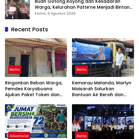
Buah Gotong Royong dan Kesadaran
Warga, Kelurahan Patte’ne Menjadi Bintang
Takalar Award 2026
Kamis, 6 Agustus 2026
Recent Posts
Berita
Berita
Ringankan Beban Warga,
Kemarau Melanda, Marlyn
Pemdes Karyabuana
Maisarah Salurkan
Ajukan Paket Token dan
Bantuan Air Bersih dan
Penurunan Daya Listrik ke
Toren untuk Warga
PLN
Babakan Madang
Advertorial
Berita