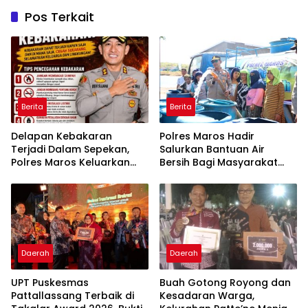
Pos Terkait
Berita
Berita
Delapan Kebakaran
Polres Maros Hadir
Terjadi Dalam Sepekan,
Salurkan Bantuan Air
Polres Maros Keluarkan
Bersih Bagi Masyarakat
Imbauan kepada
Terdampak Krisis Air Bersih
Masyarakat
Di Maros
Daerah
Daerah
UPT Puskesmas
Buah Gotong Royong dan
Pattallassang Terbaik di
Kesadaran Warga,