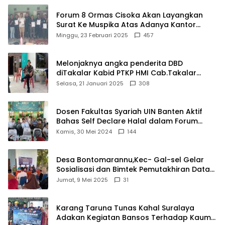
Forum 8 Ormas Cisoka Akan Layangkan
Surat Ke Muspika Atas Adanya Kantor
Matel di Cisoka
Minggu, 23 Februari 2025
457
Melonjaknya angka penderita DBD
diTakalar Kabid PTKP HMI Cab.Takalar
angkat bicara
Selasa, 21 Januari 2025
308
Dosen Fakultas Syariah UIN Banten Aktif
Bahas Self Declare Halal dalam Forum
Ijtima Ulama MUI
Kamis, 30 Mei 2024
144
Desa Bontomarannu,Kec- Gal-sel Gelar
Sosialisasi dan Bimtek Pemutakhiran Data
ID
Jumat, 9 Mei 2025
31
Karang Taruna Tunas Kahal Suralaya
Adakan Kegiatan Bansos Terhadap Kaum