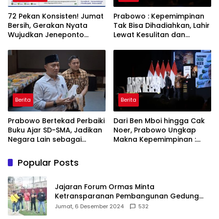
72 Pekan Konsisten! Jumat
Prabowo : Kepemimpinan
Bersih, Gerakan Nyata
Tak Bisa Dihadiahkan, Lahir
Wujudkan Jeneponto
Lewat Kesulitan dan
Bahagia dan Lingkungan
Keberanian
ASRI
Berita
Berita
Prabowo Bertekad Perbaiki
Dari Ben Mboi hingga Cak
Buku Ajar SD-SMA, Jadikan
Noer, Prabowo Ungkap
Negara Lain sebagai
Makna Kepemimpinan :
Referensi
Bekerja, Cintai Rakyat &
Gunakan Akal Sehat
Popular Posts
Jajaran Forum Ormas Minta
Ketransparanan Pembangunan Gedung
Damkar Di Kecamatan Cisoka
Jumat, 6 Desember 2024
532