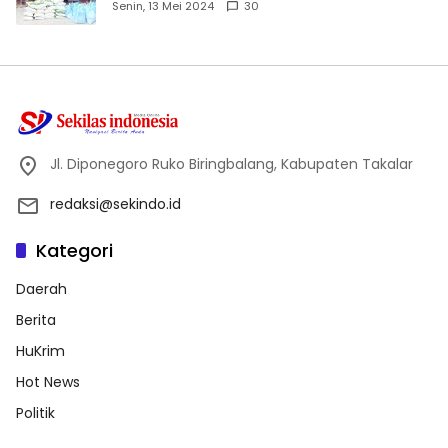
Dhuafa dan Anak Yatim-Piatu
Senin, 13 Mei 2024
30
Jl. Diponegoro Ruko Biringbalang, Kabupaten Takalar
redaksi@sekindo.id
Kategori
Daerah
Berita
HuKrim
Hot News
Politik