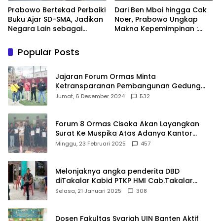
Prabowo Bertekad Perbaiki
Dari Ben Mboi hingga Cak
Buku Ajar SD-SMA, Jadikan
Noer, Prabowo Ungkap
Negara Lain sebagai
Makna Kepemimpinan :
Referensi
Bekerja, Cintai Rakyat &
Gunakan Akal Sehat
Popular Posts
Jajaran Forum Ormas Minta
Ketransparanan Pembangunan Gedung
Damkar Di Kecamatan Cisoka
Jumat, 6 Desember 2024
532
Forum 8 Ormas Cisoka Akan Layangkan
Surat Ke Muspika Atas Adanya Kantor
Matel di Cisoka
Minggu, 23 Februari 2025
457
Melonjaknya angka penderita DBD
diTakalar Kabid PTKP HMI Cab.Takalar
angkat bicara
Selasa, 21 Januari 2025
308
Dosen Fakultas Syariah UIN Banten Aktif