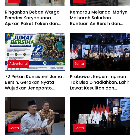
Ringankan Beban Warga,
Kemarau Melanda, Marlyn
Pemdes Karyabuana
Maisarah Salurkan
Ajukan Paket Token dan
Bantuan Air Bersih dan
Penurunan Daya Listrik ke
Toren untuk Warga
PLN
Babakan Madang
Advertorial
Berita
72 Pekan Konsisten! Jumat
Prabowo : Kepemimpinan
Bersih, Gerakan Nyata
Tak Bisa Dihadiahkan, Lahir
Wujudkan Jeneponto
Lewat Kesulitan dan
Bahagia dan Lingkungan
Keberanian
ASRI
Berita
Berita