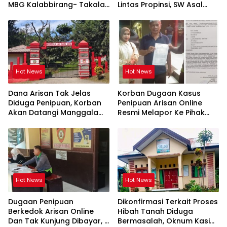
MBG Kalabbirang- Takalar
Lintas Propinsi, SW Asal
Pecat Relawan
Orang Takalar
Hot News
Hot News
Dana Arisan Tak Jelas
Korban Dugaan Kasus
Diduga Penipuan, Korban
Penipuan Arisan Online
Akan Datangi Manggala
Resmi Melapor Ke Pihak
Agni Dops Gowa Minta
Berwajib
Kepala Balai Kehutanan
Bulurokeng Turun Tangan
Hot News
Hot News
Dugaan Penipuan
Dikonfirmasi Terkait Proses
Berkedok Arisan Online
Hibah Tanah Diduga
Dan Tak Kunjung Dibayar,
Bermasalah, Oknum Kasi