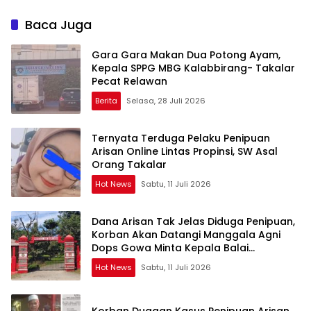
Korban Siap Tempuh Jalur
Pemdes Surulangi: ” Media
Hukum
Resmi Saja Saya tidak
Baca Juga
Takut apalagi Media Abal
Abal Seperti Kalian”
Gara Gara Makan Dua Potong Ayam,
Kepala SPPG MBG Kalabbirang- Takalar
Pecat Relawan
Berita
Selasa, 28 Juli 2026
Ternyata Terduga Pelaku Penipuan
Arisan Online Lintas Propinsi, SW Asal
Orang Takalar
Hot News
Sabtu, 11 Juli 2026
Dana Arisan Tak Jelas Diduga Penipuan,
Korban Akan Datangi Manggala Agni
Dops Gowa Minta Kepala Balai
Kehutanan Bulurokeng Turun Tangan
Hot News
Sabtu, 11 Juli 2026