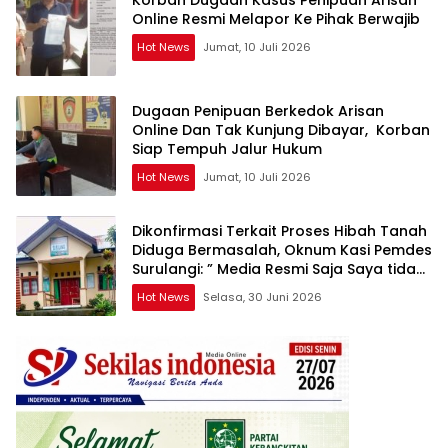
Korban Dugaan Kasus Penipuan Arisan
Online Resmi Melapor Ke Pihak Berwajib
Hot News
Jumat, 10 Juli 2026
Dugaan Penipuan Berkedok Arisan
Online Dan Tak Kunjung Dibayar, Korban
Siap Tempuh Jalur Hukum
Hot News
Jumat, 10 Juli 2026
Dikonfirmasi Terkait Proses Hibah Tanah
Diduga Bermasalah, Oknum Kasi Pemdes
Surulangi: ” Media Resmi Saja Saya tidak
Takut apalagi Media Abal Abal Seperti
Hot News
Selasa, 30 Juni 2026
Kalian”