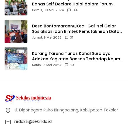
Bahas Self Declare Halal dalam Forum
Ijtima Ulama MUI
Kamis, 30 Mei 2024
144
Desa Bontomarannu,Kec- Gal-sel Gelar
Sosialisasi dan Bimtek Pemutakhiran Data
ID
Jumat, 9 Mei 2025
31
Karang Taruna Tunas Kahal Suralaya
Adakan Kegiatan Bansos Terhadap Kaum
Dhuafa dan Anak Yatim-Piatu
Senin, 13 Mei 2024
30
Jl. Diponegoro Ruko Biringbalang, Kabupaten Takalar
redaksi@sekindo.id