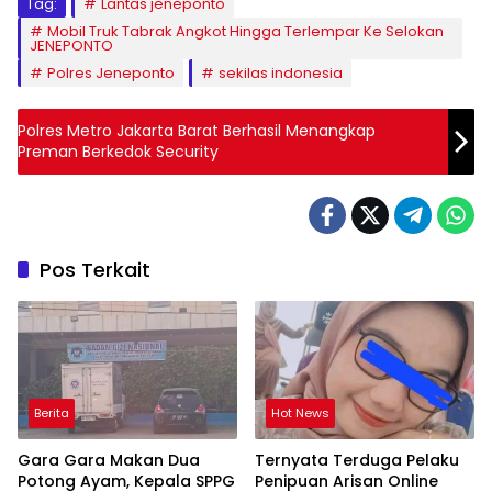
Tag:
Lantas jeneponto
Mobil Truk Tabrak Angkot Hingga Terlempar Ke Selokan
JENEPONTO
Polres Jeneponto
sekilas indonesia
Polres Metro Jakarta Barat Berhasil Menangkap
Preman Berkedok Security
Pos Terkait
Berita
Hot News
Gara Gara Makan Dua
Ternyata Terduga Pelaku
Potong Ayam, Kepala SPPG
Penipuan Arisan Online