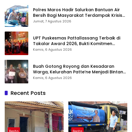
Polres Maros Hadir Salurkan Bantuan Air
Bersih Bagi Masyarakat Terdampak Krisis
Air Bersih Di Maros
Jumat, 7 Agustus 2026
UPT Puskesmas Pattallassang Terbaik di
Takalar Award 2026, Bukti Komitmen
Hadirkan Pelayanan Kesehatan Berkualitas
Kamis, 6 Agustus 2026
Buah Gotong Royong dan Kesadaran
Warga, Kelurahan Patte’ne Menjadi Bintang
Takalar Award 2026
Kamis, 6 Agustus 2026
Recent Posts
Berita
Berita