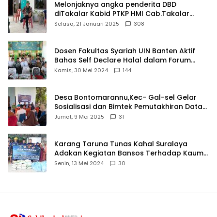
Melonjaknya angka penderita DBD
diTakalar Kabid PTKP HMI Cab.Takalar
angkat bicara
Selasa, 21 Januari 2025
308
Dosen Fakultas Syariah UIN Banten Aktif
Bahas Self Declare Halal dalam Forum
Ijtima Ulama MUI
Kamis, 30 Mei 2024
144
Desa Bontomarannu,Kec- Gal-sel Gelar
Sosialisasi dan Bimtek Pemutakhiran Data
ID
Jumat, 9 Mei 2025
31
Karang Taruna Tunas Kahal Suralaya
Adakan Kegiatan Bansos Terhadap Kaum
Dhuafa dan Anak Yatim-Piatu
Senin, 13 Mei 2024
30