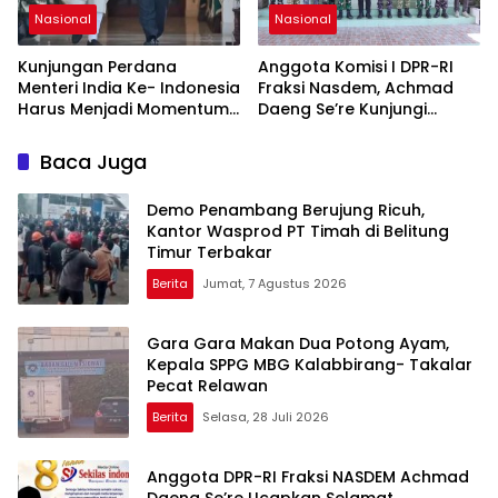
Nasional
Nasional
Kunjungan Perdana
Anggota Komisi I DPR-RI
Menteri India Ke- Indonesia
Fraksi Nasdem, Achmad
Harus Menjadi Momentum
Daeng Se’re Kunjungi
Penguatan Dialog,
Kodim 1426/Takalar, Tinjau
Toleransi, Dan
Pembangunan dan Serap
Baca Juga
Perlindungan Hak
Aspirasi Prajurit
Kelompok Minoritas
Demo Penambang Berujung Ricuh,
Kantor Wasprod PT Timah di Belitung
Timur Terbakar
Berita
Jumat, 7 Agustus 2026
Gara Gara Makan Dua Potong Ayam,
Kepala SPPG MBG Kalabbirang- Takalar
Pecat Relawan
Berita
Selasa, 28 Juli 2026
Anggota DPR-RI Fraksi NASDEM Achmad
Daeng Se’re Ucapkan Selamat