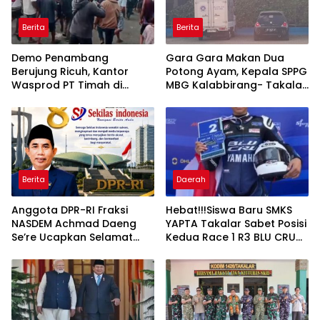
Berita
Berita
Demo Penambang
Gara Gara Makan Dua
Berujung Ricuh, Kantor
Potong Ayam, Kepala SPPG
Wasprod PT Timah di
MBG Kalabbirang- Takalar
Belitung Timur Terbakar
Pecat Relawan
Berita
Daerah
Anggota DPR-RI Fraksi
Hebat!!!Siswa Baru SMKS
NASDEM Achmad Daeng
YAPTA Takalar Sabet Posisi
Se’re Ucapkan Selamat
Kedua Race 1 R3 BLU CRU
Anniversary ke-8 Media
Asia Pasifik Championship
Sekilas Indonesia, Apresiasi
Peran Pers dalam
Membangun Bangsa