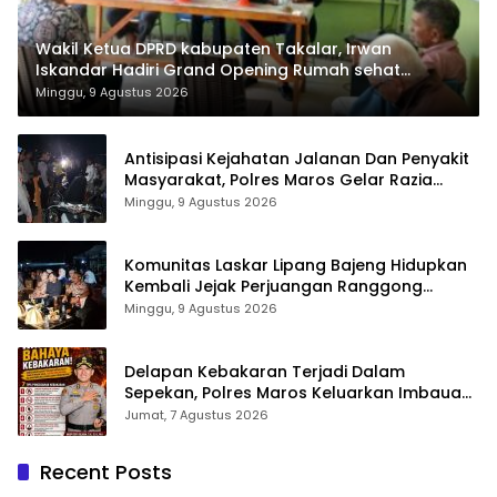
Wakil Ketua DPRD kabupaten Takalar, Irwan
Iskandar Hadiri Grand Opening Rumah sehat
Pertama di Takalar, Melayani Terapis Gratis untuk
Minggu, 9 Agustus 2026
Pasien Dhuafa dan umum.
Antisipasi Kejahatan Jalanan Dan Penyakit
Masyarakat, Polres Maros Gelar Razia
Operasi Cipta Kondusif
Minggu, 9 Agustus 2026
Komunitas Laskar Lipang Bajeng Hidupkan
Kembali Jejak Perjuangan Ranggong
Daeng Romo, Wabup Takalar: Apresiasi
Minggu, 9 Agustus 2026
Bahwa Sejarah Adalah Warisan yang Tak
Ternilai”.
Delapan Kebakaran Terjadi Dalam
Sepekan, Polres Maros Keluarkan Imbauan
kepada Masyarakat
Jumat, 7 Agustus 2026
Recent Posts