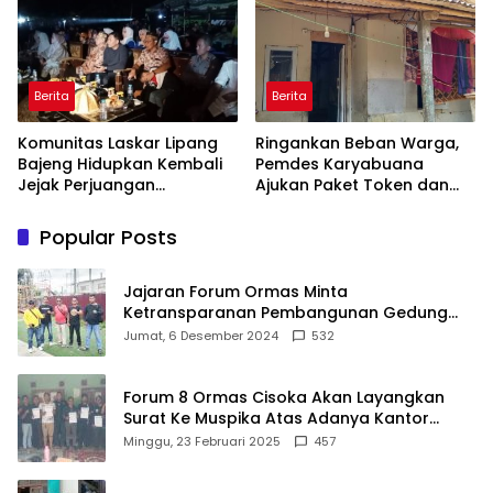
Damanik
Berita
Berita
Komunitas Laskar Lipang
Ringankan Beban Warga,
Bajeng Hidupkan Kembali
Pemdes Karyabuana
Jejak Perjuangan
Ajukan Paket Token dan
Ranggong Daeng Romo,
Penurunan Daya Listrik ke
Wabup Takalar: Apresiasi
PLN
Popular Posts
Bahwa Sejarah Adalah
Warisan yang Tak Ternilai”.
Jajaran Forum Ormas Minta
Ketransparanan Pembangunan Gedung
Damkar Di Kecamatan Cisoka
Jumat, 6 Desember 2024
532
Forum 8 Ormas Cisoka Akan Layangkan
Surat Ke Muspika Atas Adanya Kantor
Matel di Cisoka
Minggu, 23 Februari 2025
457