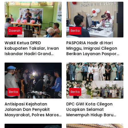
Daerah
Berita
Wakil Ketua DPRD
PASPORIA Hadir di Hari
kabupaten Takalar, Irwan
Minggu, Imigrasi Cilegon
Iskandar Hadiri Grand
Berikan Layanan Paspor
Opening Rumah sehat
Sekaligus Cek Kesehatan
Pertama di Takalar,
Gratis
Melayani Terapis Gratis
untuk Pasien Dhuafa dan
umum.
Berita
Berita
Antisipasi Kejahatan
DPC GWI Kota Cilegon
Jalanan Dan Penyakit
Ucapkan Selamat
Masyarakat, Polres Maros
Menempuh Hidup Baru
Gelar Razia Operasi Cipta
untuk Hana Novia dan
Kondusif
Tuanku Ihza Kemalsya