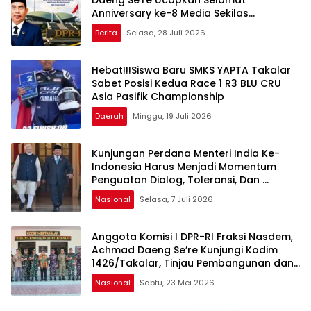
Anniversary ke-8 Media Sekilas
Indonesia, Apresiasi Peran Pers dalam
Berita
Selasa, 28 Juli 2026
Membangun Bangsa
Hebat!!!Siswa Baru SMKS YAPTA Takalar
Sabet Posisi Kedua Race 1 R3 BLU CRU
Asia Pasifik Championship
Daerah
Minggu, 19 Juli 2026
Kunjungan Perdana Menteri India Ke-
Indonesia Harus Menjadi Momentum
Penguatan Dialog, Toleransi, Dan
Perlindungan Hak Kelompok Minoritas
Nasional
Selasa, 7 Juli 2026
Anggota Komisi I DPR-RI Fraksi Nasdem,
Achmad Daeng Se’re Kunjungi Kodim
1426/Takalar, Tinjau Pembangunan dan
Serap Aspirasi Prajurit
Nasional
Sabtu, 23 Mei 2026