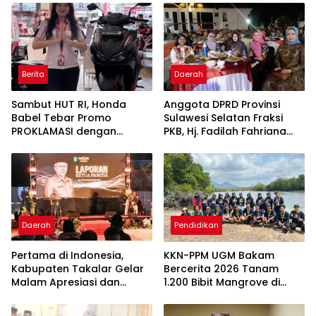
Berita
Daerah
Sambut HUT RI, Honda
Anggota DPRD Provinsi
Babel Tebar Promo
Sulawesi Selatan Fraksi
PROKLAMASI dengan
PKB, Hj. Fadilah Fahriana
Diskon Motor Hingga
Hadiri Dan Beri Apresiasi :
Jutaan Rupiah
Takalar Menyalakan
Lentera Pengabdian
Melalui Malam Apresiasi
dan Inovasi Award 2026
Daerah
Pendidikan
Pertama di Indonesia,
KKN-PPM UGM Bakam
Kabupaten Takalar Gelar
Bercerita 2026 Tanam
Malam Apresiasi dan
1.200 Bibit Mangrove di
Inovasi Award 2026:
Sungai Layang
Panggung Penghargaan