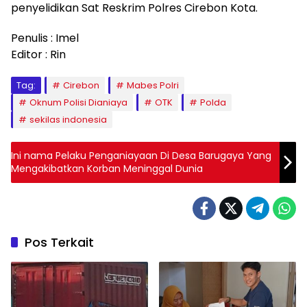
penyelidikan Sat Reskrim Polres Cirebon Kota.
Penulis : Imel
Editor : Rin
Tag:
Cirebon
Mabes Polri
Oknum Polisi Dianiaya
OTK
Polda
sekilas indonesia
Ini nama Pelaku Penganiayaan Di Desa Barugaya Yang
Mengakibatkan Korban Meninggal Dunia
Pos Terkait