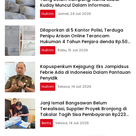
Kuday Muncul Dalam Informasi
Penyidikan
HuKrim
Jumat, 24 Juli 2026
Dilaporkan di 5 Kantor Polisi, Terduga
Penipu Arisan Online Terancam
Hukuman 4 Tahun Penjara denda Rp.500
Juta
HuKrim
Rabu, 15 Juli 2026
Kapuspenkum Kejagung: Eks Jampidsus
Febrie Ada di Indonesia Dalam Pantauan
Penyidik
HuKrim
Selasa, 14 Juli 2026
Janji Ismail Bangsawan Belum
Terealisasi, Supplier Proyek Bronjong di
Takalar Tagih Sisa Pembayaran Rp223
Juta
Berita
Selasa, 14 Juli 2026