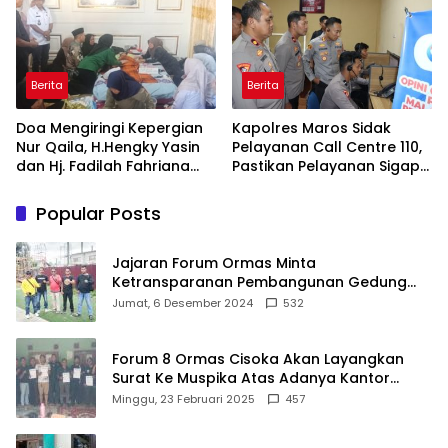
bagi Pelayan Publik
Berprestasi
Berita
Berita
Doa Mengiringi Kepergian
Kapolres Maros Sidak
Nur Qaila, H.Hengky Yasin
Pelayanan Call Centre 110,
dan Hj. Fadilah Fahriana
Pastikan Pelayanan Sigap
Hadir Menguatkan
Dan Humanis
Keluarga
Popular Posts
Jajaran Forum Ormas Minta
Ketransparanan Pembangunan Gedung
Damkar Di Kecamatan Cisoka
Jumat, 6 Desember 2024
532
Forum 8 Ormas Cisoka Akan Layangkan
Surat Ke Muspika Atas Adanya Kantor
Matel di Cisoka
Minggu, 23 Februari 2025
457