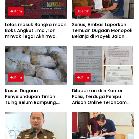
HuKrim
Daerah
Lolos masuk Bangka mobil
Serius, Ambas Laporkan
Boks Angkut Lima ,Ton
‎Temuan Dugaan Monopoli
minyak ilegal Akhirnya
Belanja di Proyek Jalan
Diamankan Polisi
Bang Andra 2026
HuKrim
HuKrim
Kasus Dugaan
Dilaporkan di 5 Kantor
Penyelundupan Timah
Polisi, Terduga Penipu
Tuing Belum Rampung,
Arisan Online Terancam
Nama Akbar Kuday Muncul
Hukuman 4 Tahun Penjara
Dalam Informasi
denda Rp.500 Juta
Penyidikan