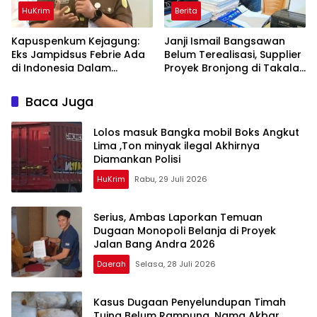
HuKrim
Berita
Kapuspenkum Kejagung:
Janji Ismail Bangsawan
Eks Jampidsus Febrie Ada
Belum Terealisasi, Supplier
di Indonesia Dalam
Proyek Bronjong di Takalar
Pantauan Penyidik
Tagih Sisa Pembayaran
Rp223 Juta
Baca Juga
Lolos masuk Bangka mobil Boks Angkut
Lima ,Ton minyak ilegal Akhirnya
Diamankan Polisi
HuKrim
Rabu, 29 Juli 2026
Serius, Ambas Laporkan ‎Temuan
Dugaan Monopoli Belanja di Proyek
Jalan Bang Andra 2026
Daerah
Selasa, 28 Juli 2026
Kasus Dugaan Penyelundupan Timah
Tuing Belum Rampung, Nama Akbar