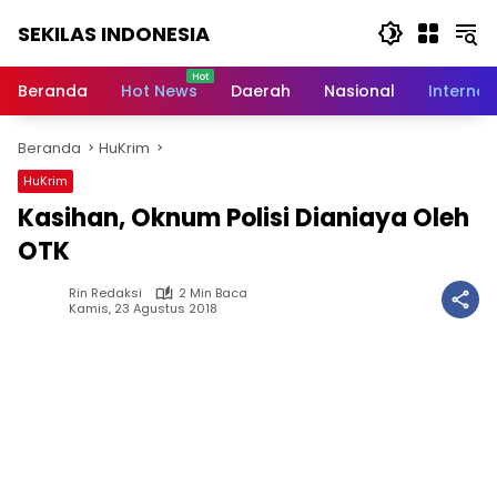
Langsung
SEKILAS INDONESIA
ke
konten
Berita
Terkini,
Beranda
Hot News
Daerah
Nasional
Internas
Breaking
News,
Beranda
HuKrim
Latest
World,
HuKrim
Headlines,
Kasihan, Oknum Polisi Dianiaya Oleh
News
Today
OTK
Rin Redaksi
2 Min Baca
Kamis, 23 Agustus 2018