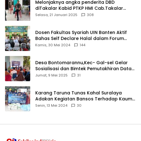
Melonjaknya angka penderita DBD
diTakalar Kabid PTKP HMI Cab.Takalar
angkat bicara
Selasa, 21 Januari 2025
308
Dosen Fakultas Syariah UIN Banten Aktif
Bahas Self Declare Halal dalam Forum
Ijtima Ulama MUI
Kamis, 30 Mei 2024
144
Desa Bontomarannu,Kec- Gal-sel Gelar
Sosialisasi dan Bimtek Pemutakhiran Data
ID
Jumat, 9 Mei 2025
31
Karang Taruna Tunas Kahal Suralaya
Adakan Kegiatan Bansos Terhadap Kaum
Dhuafa dan Anak Yatim-Piatu
Senin, 13 Mei 2024
30