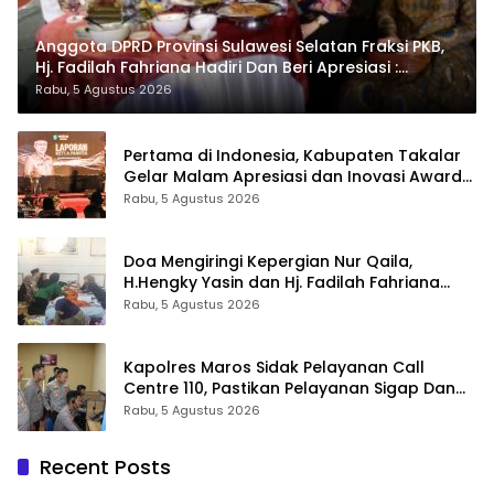
Anggota DPRD Provinsi Sulawesi Selatan Fraksi PKB,
Hj. Fadilah Fahriana Hadiri Dan Beri Apresiasi :
Takalar Menyalakan Lentera Pengabdian Melalui
Rabu, 5 Agustus 2026
Malam Apresiasi dan Inovasi Award 2026
Pertama di Indonesia, Kabupaten Takalar
Gelar Malam Apresiasi dan Inovasi Award
2026: Panggung Penghargaan bagi
Rabu, 5 Agustus 2026
Pelayan Publik Berprestasi
Doa Mengiringi Kepergian Nur Qaila,
H.Hengky Yasin dan Hj. Fadilah Fahriana
Hadir Menguatkan Keluarga
Rabu, 5 Agustus 2026
Kapolres Maros Sidak Pelayanan Call
Centre 110, Pastikan Pelayanan Sigap Dan
Humanis
Rabu, 5 Agustus 2026
Recent Posts