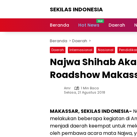
Langsung
SEKILAS INDONESIA
ke
konten
Berita
Terkini,
Beranda
Hot News
Daerah
N
Breaking
News,
Beranda
Daerah
Latest
World,
Daerah
Internasional
Nasional
Pendidika
Headlines,
Najwa Shihab Akan
News
Today
Roadshow Makas
Amr
1 Min Baca
Selasa, 21 Agustus 2018
MAKASSAR, SEKILAS INDONESIA-
Na
melakukan beberapa kegiatan di A
menjadi daerah keempat untuk melak
oleh pembawa acara mata Najwa, ya