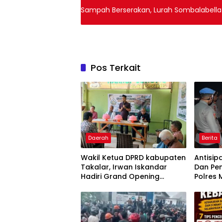
Sampah Berserakan, Lurah Sombalabella 
Pos Terkait
Daerah
Berita
Wakil Ketua DPRD kabupaten
Antisip
Takalar, Irwan Iskandar
Dan Pen
Hadiri Grand Opening
Polres 
Rumah sehat Pertama di
Operasi
Takalar, Melayani Terapis
Gratis untuk Pasien Dhuafa
dan umum.