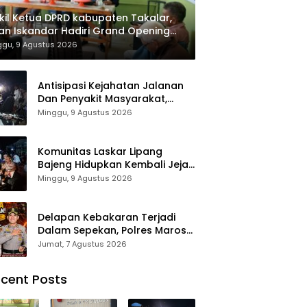
il Ketua DPRD kabupaten Takalar,
an Iskandar Hadiri Grand Opening
ah sehat Pertama di Takalar,
ggu, 9 Agustus 2026
ayani Terapis Gratis untuk Pasien
uafa dan umum.
Antisipasi Kejahatan Jalanan
Dan Penyakit Masyarakat,
Polres Maros Gelar Razia
Minggu, 9 Agustus 2026
Operasi Cipta Kondusif
Komunitas Laskar Lipang
Bajeng Hidupkan Kembali Jejak
Perjuangan Ranggong Daeng
Minggu, 9 Agustus 2026
Romo, Wabup Takalar:
Apresiasi Bahwa Sejarah
Adalah Warisan yang Tak
Delapan Kebakaran Terjadi
Ternilai”.
Dalam Sepekan, Polres Maros
Keluarkan Imbauan kepada
Jumat, 7 Agustus 2026
Masyarakat
cent Posts