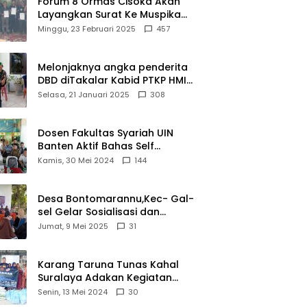
Forum 8 Ormas Cisoka Akan
Bahwa
Layangkan Surat Ke Muspika
Sejarah
Atas Adanya Kantor Matel di
Minggu, 23 Februari 2025
457
Adalah
Cisoka
Warisan
yang Tak
Melonjaknya angka penderita
Ternilai”.
DBD diTakalar Kabid PTKP HMI
Cab.Takalar angkat bicara
Selasa, 21 Januari 2025
308
Dosen Fakultas Syariah UIN
Banten Aktif Bahas Self
Declare Halal dalam Forum
Kamis, 30 Mei 2024
144
Ijtima Ulama MUI
Desa Bontomarannu,Kec- Gal-
sel Gelar Sosialisasi dan
Bimtek Pemutakhiran Data ID
Jumat, 9 Mei 2025
31
Karang Taruna Tunas Kahal
Suralaya Adakan Kegiatan
Bansos Terhadap Kaum
Senin, 13 Mei 2024
30
Dhuafa dan Anak Yatim-Piatu