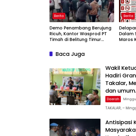
Berita
Berita
Demo Penambang Berujung
Delapa
Ricuh, Kantor Wasprod PT
Dalam S
Timah di Belitung Timur
Maros 
Terbakar
kepada
Baca Juga
Wakil Ketu
Hadiri Gra
Takalar, M
dan umum
Daerah
Minggu
TAKALAR, – Mingg
Antisipasi
Masyarakat