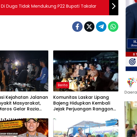
Di Duga Tidak Mendukung P22 Bupati Takalar
Berita
Daera
asi Kejahatan Jalanan
Komunitas Laskar Lipang
yakit Masyarakat,
Bajeng Hidupkan Kembali
Maros Gelar Razia
Jejak Perjuangan Ranggong
 Cipta Kondusif
Daeng Romo, Wabup
Takalar: Apresiasi Bahwa
Sejarah Adalah Warisan
yang Tak Ternilai”.