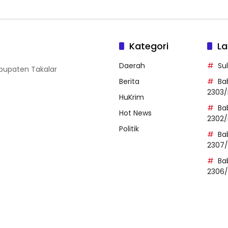
Kategori
La
Daerah
Su
abupaten Takalar
Berita
Ba
2303/
HuKrim
Ba
Hot News
2302/
Politik
Ba
2307
Ba
2306