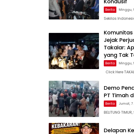
Kondusif
Berita
Minggu, 
Sekilas Indones
Komunitas 
Jejak Per
Takalar: A
yang Tak Te
Berita
Minggu, 
Click Here TAKA
Demo Pena
PT Timah d
Berita
Jumat, 7
BELITUNG TIMUR, 
Delapan Ke