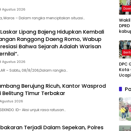
Dae
9 Agustus 2026
ia, Maros – Dalam rangka menciptakan situasi…
Wakil
DPRD
Laskar Lipang Bajeng Hidupkan Kembali
kabu
Takal
juangan Ranggong Daeng Romo, Wabup
Irwan
presiasi Bahwa Sejarah Adalah Warisan
Iskan
Beri
rnilai”.
Hadir
Open
9 Agustus 2026
DPC 
Ruma
Kota 
Perta
LAR – Sabtu, 08/8/206,Dalam rangka…
Ucap
Takal
Sela
Melay
mbang Berujung Ricuh, Kantor Wasprod
Mene
Terap
Po
Hidup
Grati
i Belitung Timur Terbakar
untu
Pasie
 Agustus 2026
Novi
Dhua
Tuank
umum
SEKINDO. ID– Aksi unjuk rasa ratusan…
Kema
Dama
bakaran Terjadi Dalam Sepekan, Polres