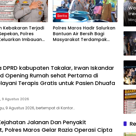
Wak
Irw
Berita
Rum
Min
Mel
n Kebakaran Terjadi
Polres Maros Hadir Salurkan
Dh
epekan, Polres
Bantuan Air Bersih Bagi
Keluarkan Imbauan
Masyarakat Terdampak
 Masyarakat
Krisis Air Bersih Di Maros
a DPRD kabupaten Takalar, Irwan Iskandar
nd Opening Rumah sehat Pertama di
elayani Terapis Gratis untuk Pasien Dhuafa
.
, 9 Agustus 2026
u, 9 Agustus 2026, bertempat di Kantor…
 Kejahatan Jalanan Dan Penyakit
Re
, Polres Maros Gelar Razia Operasi Cipta