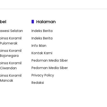
bel
Halaman
lawesi Selatan
Indeks Berita
binsa Koramil
Indeks Berita
Pulomerak
Info Iklan
binsa Koramil
Kontak Kami
Bojonegara
Pedoman Media Siber
binsa Koramil
Pedoman Media Siber
/Ciwandan
Privacy Policy
binsa Koramil
/Mancak
Redaksi