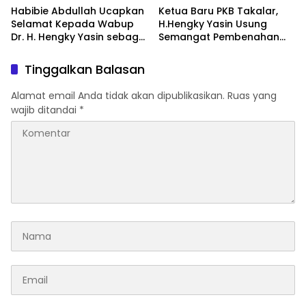
Habibie Abdullah Ucapkan
Ketua Baru PKB Takalar,
Selamat Kepada Wabup
H.Hengky Yasin Usung
Dr. H. Hengky Yasin sebagai
Semangat Pembenahan
Ketua DPC PKB Kab-
dan Penguatan Struktur
Takalar Periode 2026–2031
Partai
Tinggalkan Balasan
Alamat email Anda tidak akan dipublikasikan.
Ruas yang
wajib ditandai
*