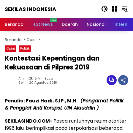
Langsung
SEKILAS INDONESIA
ke
konten
Berita
Terkini,
Beranda
Hot News
Daerah
Nasional
Internas
Breaking
News,
Beranda
Opini
Latest
World,
Opini
Politik
Headlines,
Kontestasi Kepentingan dan
News
Today
Kekuasaan di Pilpres 2019
Amr
5 Min Baca
Senin, 20 Agustus 2018
Penulis : Fauzi Hadi, S.IP., M.H.
(Pengamat Politik
& Penggiat Anti Korupsi, UIN Alauddin )
SEKILASINDO.COM-
Pasca runtuhnya rezim otoriter
1998 lalu, berimplikasi pada terpolarisasi beberapa