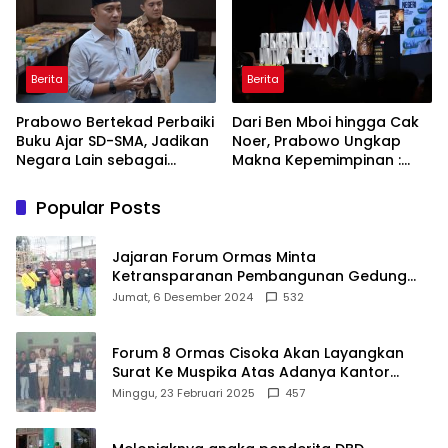
Berita
Berita
Prabowo Bertekad Perbaiki
Dari Ben Mboi hingga Cak
Buku Ajar SD-SMA, Jadikan
Noer, Prabowo Ungkap
Negara Lain sebagai
Makna Kepemimpinan :
Referensi
Bekerja, Cintai Rakyat &
Gunakan Akal Sehat
Popular Posts
Jajaran Forum Ormas Minta
Ketransparanan Pembangunan Gedung
Damkar Di Kecamatan Cisoka
Jumat, 6 Desember 2024
532
Forum 8 Ormas Cisoka Akan Layangkan
Surat Ke Muspika Atas Adanya Kantor
Matel di Cisoka
Minggu, 23 Februari 2025
457