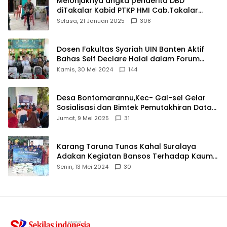
Melonjaknya angka penderita DBD
diTakalar Kabid PTKP HMI Cab.Takalar
angkat bicara
Selasa, 21 Januari 2025
308
Dosen Fakultas Syariah UIN Banten Aktif
Bahas Self Declare Halal dalam Forum
Ijtima Ulama MUI
Kamis, 30 Mei 2024
144
Desa Bontomarannu,Kec- Gal-sel Gelar
Sosialisasi dan Bimtek Pemutakhiran Data
ID
Jumat, 9 Mei 2025
31
Karang Taruna Tunas Kahal Suralaya
Adakan Kegiatan Bansos Terhadap Kaum
Dhuafa dan Anak Yatim-Piatu
Senin, 13 Mei 2024
30