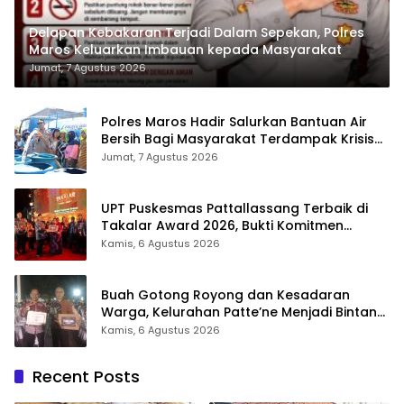
Delapan Kebakaran Terjadi Dalam Sepekan, Polres
Maros Keluarkan Imbauan kepada Masyarakat
Jumat, 7 Agustus 2026
Polres Maros Hadir Salurkan Bantuan Air
Bersih Bagi Masyarakat Terdampak Krisis
Air Bersih Di Maros
Jumat, 7 Agustus 2026
UPT Puskesmas Pattallassang Terbaik di
Takalar Award 2026, Bukti Komitmen
Hadirkan Pelayanan Kesehatan Berkualitas
Kamis, 6 Agustus 2026
Buah Gotong Royong dan Kesadaran
Warga, Kelurahan Patte’ne Menjadi Bintang
Takalar Award 2026
Kamis, 6 Agustus 2026
Recent Posts