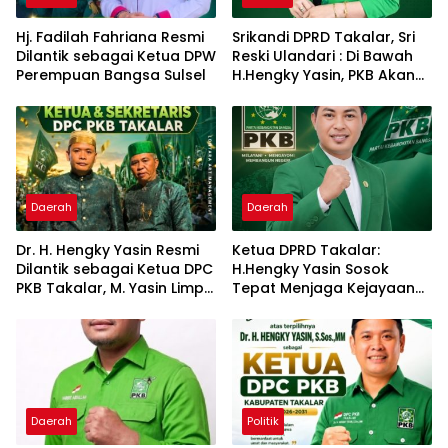
Hj. Fadilah Fahriana Resmi
Srikandi DPRD Takalar, Sri
Dilantik sebagai Ketua DPW
Reski Ulandari : Di Bawah
Perempuan Bangsa Sulsel
H.Hengky Yasin, PKB Akan
Tetap Solid Dan Semakin
Dekat dengan Rakyat
Daerah
Daerah
Dr. H. Hengky Yasin Resmi
Ketua DPRD Takalar:
Dilantik sebagai Ketua DPC
H.Hengky Yasin Sosok
PKB Takalar, M. Yasin Limpo
Tepat Menjaga Kejayaan
Jabat Sekretaris
PKB di Butta
Panrannuangku
Daerah
Politik