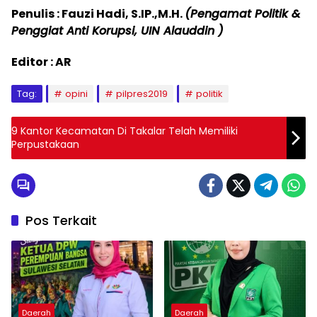
Penulis : Fauzi Hadi, S.IP.,M.H.
(Pengamat Politik &
Penggiat Anti Korupsi, UIN Alauddin )
Editor : AR
Tag:
opini
pilpres2019
politik
9 Kantor Kecamatan Di Takalar Telah Memiliki
Perpustakaan
Pos Terkait
Daerah
Daerah