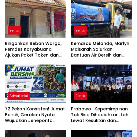
Berita
Berita
Ringankan Beban Warga,
Kemarau Melanda, Marlyn
Pemdes Karyabuana
Maisarah Salurkan
Ajukan Paket Token dan
Bantuan Air Bersih dan
Penurunan Daya Listrik ke
Toren untuk Warga
PLN
Babakan Madang
Advertorial
Berita
72 Pekan Konsisten! Jumat
Prabowo : Kepemimpinan
Bersih, Gerakan Nyata
Tak Bisa Dihadiahkan, Lahir
Wujudkan Jeneponto
Lewat Kesulitan dan
Bahagia dan Lingkungan
Keberanian
ASRI