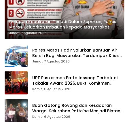
Delapan Kebakaran Terjadi Dalam Sepekan, Polres
Maros Keluarkan Imbauan kepada Masyarakat
Jumat, 7 Agustus 2026
Polres Maros Hadir Salurkan Bantuan Air
Bersih Bagi Masyarakat Terdampak Krisis
Air Bersih Di Maros
Jumat, 7 Agustus 2026
UPT Puskesmas Pattallassang Terbaik di
Takalar Award 2026, Bukti Komitmen
Hadirkan Pelayanan Kesehatan Berkualitas
Kamis, 6 Agustus 2026
Buah Gotong Royong dan Kesadaran
Warga, Kelurahan Patte’ne Menjadi Bintang
Takalar Award 2026
Kamis, 6 Agustus 2026