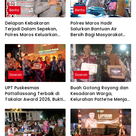
Berita
Berita
Delapan Kebakaran
Polres Maros Hadir
Terjadi Dalam Sepekan,
Salurkan Bantuan Air
Polres Maros Keluarkan
Bersih Bagi Masyarakat
Imbauan kepada
Terdampak Krisis Air Bersih
Masyarakat
Di Maros
Daerah
Daerah
UPT Puskesmas
Buah Gotong Royong dan
Pattallassang Terbaik di
Kesadaran Warga,
Takalar Award 2026, Bukti
Kelurahan Patte’ne Menjadi
Komitmen Hadirkan
Bintang Takalar Award
Pelayanan Kesehatan
2026
Berkualitas