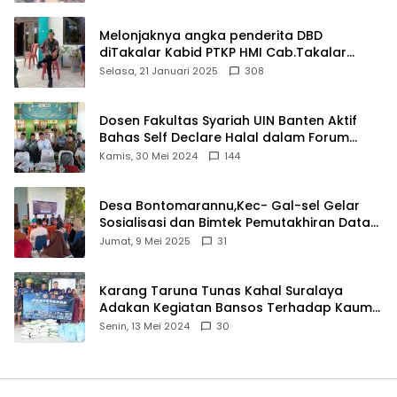
Melonjaknya angka penderita DBD
diTakalar Kabid PTKP HMI Cab.Takalar
angkat bicara
Selasa, 21 Januari 2025
308
Dosen Fakultas Syariah UIN Banten Aktif
Bahas Self Declare Halal dalam Forum
Ijtima Ulama MUI
Kamis, 30 Mei 2024
144
Desa Bontomarannu,Kec- Gal-sel Gelar
Sosialisasi dan Bimtek Pemutakhiran Data
ID
Jumat, 9 Mei 2025
31
Karang Taruna Tunas Kahal Suralaya
Adakan Kegiatan Bansos Terhadap Kaum
Dhuafa dan Anak Yatim-Piatu
Senin, 13 Mei 2024
30