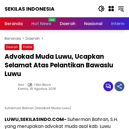
Langsung
SEKILAS INDONESIA
ke
konten
Berita
Terkini,
Beranda
Hot News
Daerah
Nasional
Internas
Breaking
News,
Beranda
Daerah
Latest
World,
Daerah
Politik
Headlines,
Advokad Muda Luwu, Ucapkan
News
Today
Selamat Atas Pelantikan Bawaslu
Luwu
Amr
1 Min Baca
Kamis, 16 Agustus 2018
Suherman Bahran (Advokad Muda Luwu)
LUWU,SEKILASINDO.COM-
Suherman Bahran, S.H.
yang merupakan advokat muda asal kab. Luwu