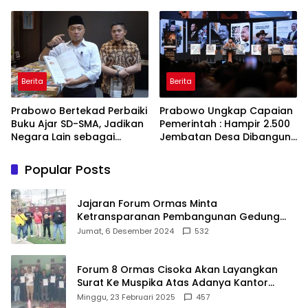
Referensi
Bekerja, Cintai Rakyat &
Gunakan Akal Sehat
Berita
Berita
Prabowo Bertekad Perbaiki
Prabowo Ungkap Capaian
Buku Ajar SD-SMA, Jadikan
Pemerintah : Hampir 2.500
Negara Lain sebagai
Jembatan Desa Dibangun,
Referensi
100 Ribu Sekolah
Ditargetkan Direvitalisasi
Popular Posts
Jajaran Forum Ormas Minta
Ketransparanan Pembangunan Gedung
Damkar Di Kecamatan Cisoka
Jumat, 6 Desember 2024
532
Forum 8 Ormas Cisoka Akan Layangkan
Surat Ke Muspika Atas Adanya Kantor
Matel di Cisoka
Minggu, 23 Februari 2025
457