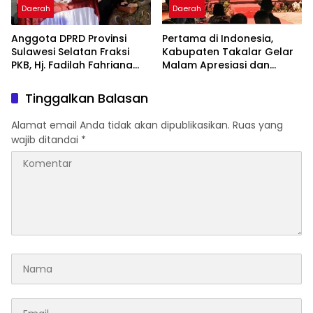
Daerah
Daerah
Anggota DPRD Provinsi
Pertama di Indonesia,
Sulawesi Selatan Fraksi
Kabupaten Takalar Gelar
PKB, Hj. Fadilah Fahriana
Malam Apresiasi dan
Hadiri Dan Beri Apresiasi :
Inovasi Award 2026:
Takalar Menyalakan
Panggung Penghargaan
Tinggalkan Balasan
Lentera Pengabdian
bagi Pelayan Publik
Melalui Malam Apresiasi
Berprestasi
Alamat email Anda tidak akan dipublikasikan.
Ruas yang
dan Inovasi Award 2026
wajib ditandai
*