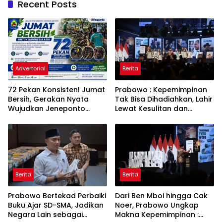
Recent Posts
Advertorial
Berita
72 Pekan Konsisten! Jumat
Prabowo : Kepemimpinan
Bersih, Gerakan Nyata
Tak Bisa Dihadiahkan, Lahir
Wujudkan Jeneponto
Lewat Kesulitan dan
Bahagia dan Lingkungan
Keberanian
ASRI
Berita
Berita
Prabowo Bertekad Perbaiki
Dari Ben Mboi hingga Cak
Buku Ajar SD-SMA, Jadikan
Noer, Prabowo Ungkap
Negara Lain sebagai
Makna Kepemimpinan :