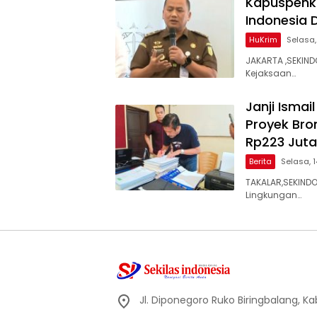
Kapuspenku
Indonesia 
HuKrim
Selasa,
JAKARTA ,SEKIN
Kejaksaan…
Janji Ismai
Proyek Bro
Rp223 Juta
Berita
Selasa, 1
TAKALAR,SEKIND
Lingkungan…
Jl. Diponegoro Ruko Biringbalang, K