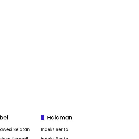
bel
Halaman
lawesi Selatan
Indeks Berita
binsa Koramil
Indeks Berita