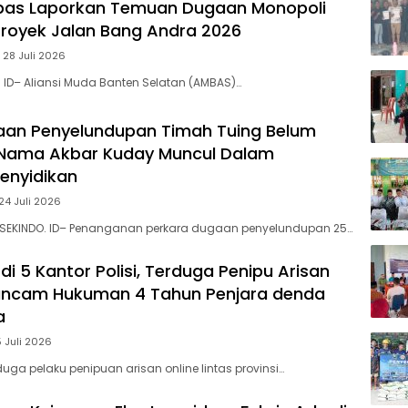
bas Laporkan ‎Temuan Dugaan Monopoli
Berpr
 Proyek Jalan Bang Andra 2026
 28 Juli 2026
. ID– Aliansi Muda Banten Selatan (AMBAS)…
aan Penyelundupan Timah Tuing Belum
Nama Akbar Kuday Muncul Dalam
Penyidikan
24 Juli 2026
 SEKINDO. ID– Penanganan perkara dugaan penyelundupan 25…
di 5 Kantor Polisi, Terduga Penipu Arisan
rancam Hukuman 4 Tahun Penjara denda
a
5 Juli 2026
uga pelaku penipuan arisan online lintas provinsi…