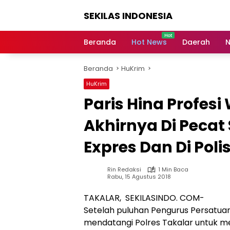
Langsung
SEKILAS INDONESIA
ke
konten
Berita
Terkini,
Beranda
Hot News
Daerah
N
Breaking
News,
Beranda
HuKrim
Latest
World,
HuKrim
Headlines,
Paris Hina Profes
News
Today
Akhirnya Di Peca
Expres Dan Di Poli
Rin Redaksi
1 Min Baca
Rabu, 15 Agustus 2018
TAKALAR, SEKILASINDO. COM-
Setelah puluhan Pengurus Persatua
mendatangi Polres Takalar untuk me