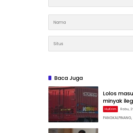
Baca Juga
Lolos masu
minyak ileg
HuKrim
Rabu, 2
PANGKALPINANG, 