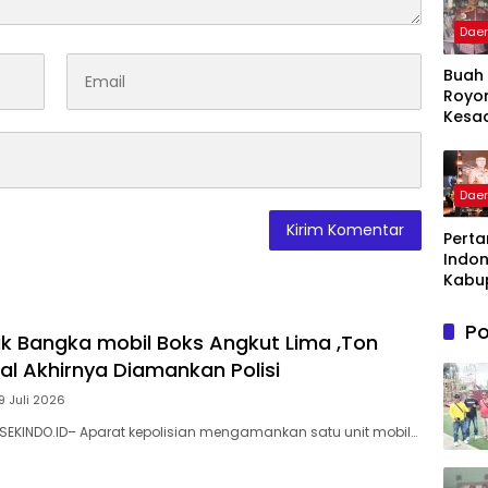
Dae
Buah
Royo
Kesa
Warg
Kelu
Patte
Dae
Menja
Binta
Perta
Takal
Indon
Awar
Kabu
Takal
Gela
Po
k Bangka mobil Boks Angkut Lima ,Ton
Apres
dan I
al Akhirnya Diamankan Polisi
Awar
9 Juli 2026
Pang
Peng
SEKINDO.ID– Aparat kepolisian mengamankan satu unit mobil…
n bag
Pela
Publi