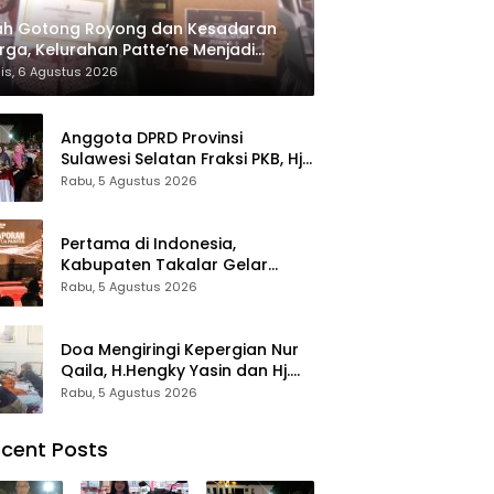
ah Gotong Royong dan Kesadaran
ga, Kelurahan Patte’ne Menjadi
tang Takalar Award 2026
is, 6 Agustus 2026
Anggota DPRD Provinsi
Sulawesi Selatan Fraksi PKB, Hj.
Fadilah Fahriana Hadiri Dan
Rabu, 5 Agustus 2026
Beri Apresiasi : Takalar
Menyalakan Lentera
Pengabdian Melalui Malam
Pertama di Indonesia,
Apresiasi dan Inovasi Award
Kabupaten Takalar Gelar
2026
Malam Apresiasi dan Inovasi
Rabu, 5 Agustus 2026
Award 2026: Panggung
Penghargaan bagi Pelayan
Publik Berprestasi
Doa Mengiringi Kepergian Nur
Qaila, H.Hengky Yasin dan Hj.
Fadilah Fahriana Hadir
Rabu, 5 Agustus 2026
Menguatkan Keluarga
cent Posts