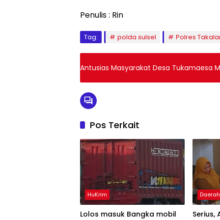
Penulis : Rin
Tag:
polda sulsel
Polres Takala
Antusias Masyarakat Desa Tukamaesa M
Pos Terkait
HuKrim
Daera
Lolos masuk Bangka mobil
Serius