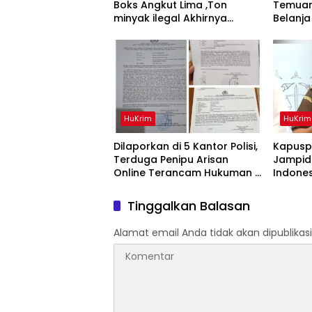
Boks Angkut Lima ,Ton
‎Temua
minyak ilegal Akhirnya
Belanja
Diamankan Polisi
Andra 
HuKrim
HuKrim
Dilaporkan di 5 Kantor Polisi,
Kapusp
Terduga Penipu Arisan
Jampids
Online Terancam Hukuman 4
Indone
Tahun Penjara denda Rp.500
Penyidi
Juta
Tinggalkan Balasan
Alamat email Anda tidak akan dipublikasi