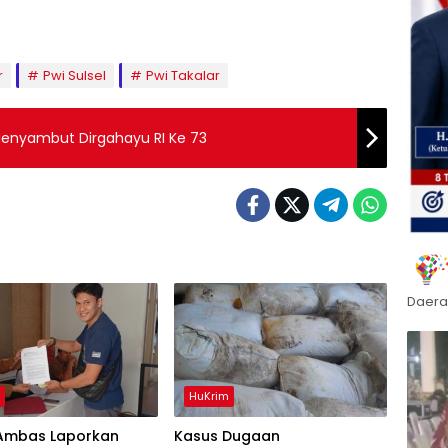
r
Pwi Sulsel
Pwi Takalar
enyambut Dirgahayu RI Ke 73
Daera
h
HuKrim
, Ambas Laporkan
Kasus Dugaan