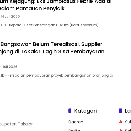
m Kejagung: Eks Jampidsus Febrie Ada di
Dalam Pantauan Penyidik
 14 Juli 2026
DO.ID– Kepala Pusat Penerangan Hukum (Kapuspenkum)
l Bangsawan Belum Terealisasi, Supplier
njong di Takalar Tagih Sisa Pembayaran
4 Juli 2026
O.ID– Persoalan pembayaran proyek pembangunan bronjong di
Kategori
La
Daerah
Su
abupaten Takalar
Berita
Ba