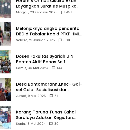
Forum 8 Ormas Cisoka Akan
estasi
Layangkan Surat Ke Muspika
Atas Adanya Kantor Matel di
Minggu, 23 Februari 2025
457
Cisoka
Melonjaknya angka penderita
DBD diTakalar Kabid PTKP HMI
Cab.Takalar angkat bicara
Selasa, 21 Januari 2025
308
Dosen Fakultas Syariah UIN
Banten Aktif Bahas Self
Declare Halal dalam Forum
Kamis, 30 Mei 2024
144
Ijtima Ulama MUI
Desa Bontomarannu,Kec- Gal-
sel Gelar Sosialisasi dan
Bimtek Pemutakhiran Data ID
Jumat, 9 Mei 2025
31
Karang Taruna Tunas Kahal
Suralaya Adakan Kegiatan
Bansos Terhadap Kaum
Senin, 13 Mei 2024
30
Dhuafa dan Anak Yatim-Piatu