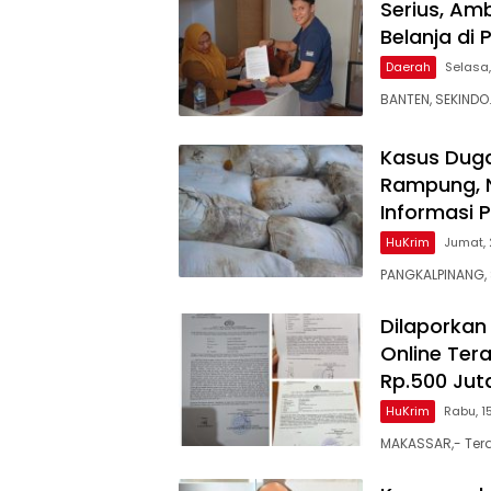
Serius, Am
Belanja di
Daerah
Selasa,
BANTEN, SEKINDO
Kasus Dug
Rampung, 
Informasi 
HuKrim
Jumat, 
PANGKALPINANG,
Dilaporkan 
Online Te
Rp.500 Jut
HuKrim
Rabu, 1
MAKASSAR,- Terd