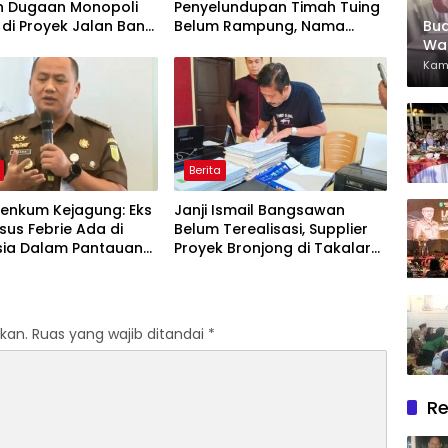
n Dugaan Monopoli
Penyelundupan Timah Tuing
 di Proyek Jalan Bang
Belum Rampung, Nama
Bu
2026
Akbar Kuday Muncul Dalam
War
Informasi Penyidikan
Bin
Kam
Berita
enkum Kejagung: Eks
Janji Ismail Bangsawan
us Febrie Ada di
Belum Terealisasi, Supplier
sia Dalam Pantauan
Proyek Bronjong di Takalar
k
Tagih Sisa Pembayaran
Rp223 Juta
kan.
Ruas yang wajib ditandai
*
Re