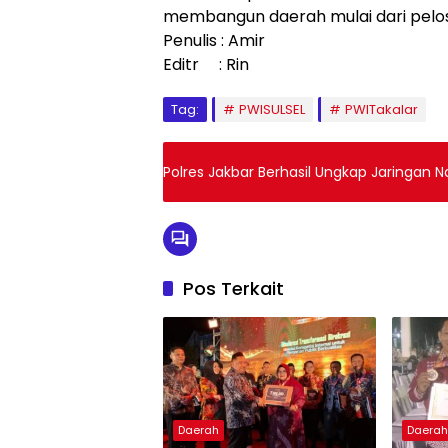
membangun daerah mulai dari pelos
Penulis : Amir
Editr : Rin
Tag:
PWISULSEL
PWITakalar
Polres Jakbar Berhasil Ungkap Jaringan N
Pos Terkait
Daerah
Daera