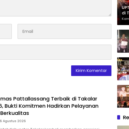
UPT
di 
Had
Kam
Ber
mas Pattallassang Terbaik di Takalar
, Bukti Komitmen Hadirkan Pelayanan
Berkualitas
Re
 6 Agustus 2026