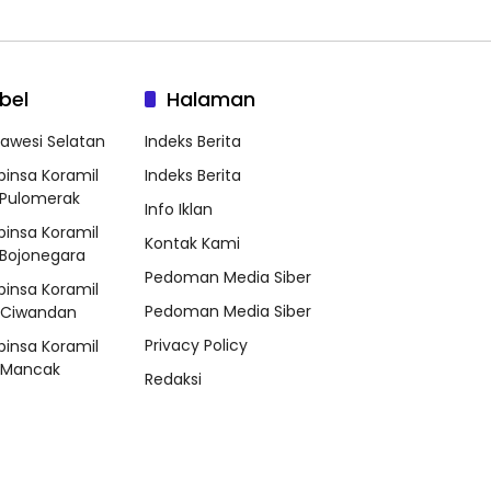
bel
Halaman
lawesi Selatan
Indeks Berita
binsa Koramil
Indeks Berita
Pulomerak
Info Iklan
binsa Koramil
Kontak Kami
Bojonegara
Pedoman Media Siber
binsa Koramil
Pedoman Media Siber
/Ciwandan
Privacy Policy
binsa Koramil
/Mancak
Redaksi