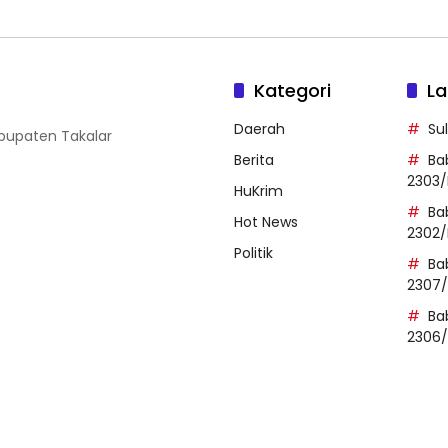
Kategori
La
Daerah
Su
abupaten Takalar
Berita
Ba
2303/
HuKrim
Ba
Hot News
2302/
Politik
Ba
2307
Ba
2306