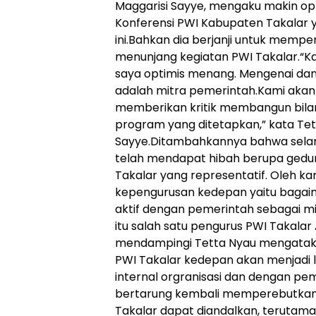
Maggarisi Sayye, mengaku makin o
Konferensi PWI Kabupaten Takalar 
ini.Bahkan dia berjanji untuk memp
menunjang kegiatan PWI Takalar.“Ka
saya optimis menang. Mengenai dana
adalah mitra pemerintah.Kami aka
memberikan kritik membangun bilam
program yang ditetapkan,” kata Tet
Sayye.Ditambahkannya bahwa selam
telah mendapat hibah berupa gedun
Takalar yang representatif. Oleh ka
kepengurusan kedepan yaitu bagai
aktif dengan pemerintah sebagai 
itu salah satu pengurus PWI Takalar 
mendampingi Tetta Nyau mengatakan
PWI Takalar kedepan akan menjadi leb
internal orgranisasi dan dengan pe
bertarung kembali memperebutkan po
Takalar dapat diandalkan, teruta