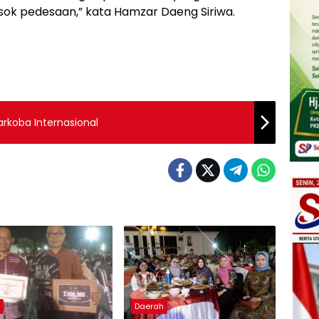
ok pedesaan,” kata Hamzar Daeng Siriwa.
arkoba Internasional
h
Daerah