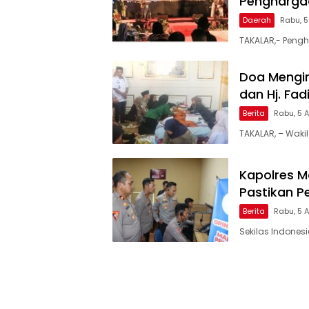
Penghargaa
Daerah
Rabu, 
TAKALAR,- Pengh
Doa Mengir
dan Hj. Fa
Berita
Rabu, 5 
TAKALAR, – Wakil
Kapolres Ma
Pastikan P
Berita
Rabu, 5 
Sekilas Indones