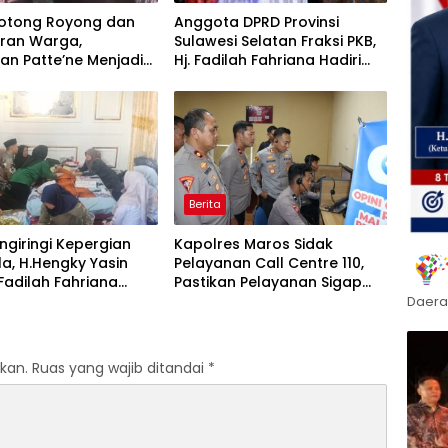
otong Royong dan
Anggota DPRD Provinsi
ran Warga,
Sulawesi Selatan Fraksi PKB,
an Patte’ne Menjadi
Hj. Fadilah Fahriana Hadiri
g Takalar Award 2026
Dan Beri Apresiasi : Takalar
Menyalakan Lentera
Pengabdian Melalui Malam
Apresiasi dan Inovasi Award
2026
Berita
giringi Kepergian
Kapolres Maros Sidak
la, H.Hengky Yasin
Pelayanan Call Centre 110,
 Fadilah Fahriana
Pastikan Pelayanan Sigap
Menguatkan Keluarga
Dan Humanis
Daera
kan.
Ruas yang wajib ditandai
*