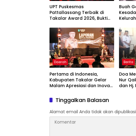
UPT Puskesmas
Buah G
Pattallassang Terbaik di
Kesada
Takalar Award 2026, Bukti
Kelurah
Komitmen Hadirkan
Bintan
Pelayanan Kesehatan
Berkualitas
Daerah
Berita
Pertama di Indonesia,
Doa Men
Kabupaten Takalar Gelar
Nur Qai
Malam Apresiasi dan Inovasi
dan Hj.
Award 2026: Panggung
Hadir 
Penghargaan bagi Pelayan
Tinggalkan Balasan
Publik Berprestasi
Alamat email Anda tidak akan dipublikasi