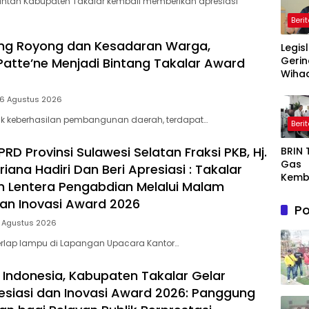
intah Kabupaten Takalar kembali memberikan apresiasi
Beri
ng Royong dan Kesadaran Warga,
Legis
Gerin
Patte’ne Menjadi Bintang Takalar Award
Wihad
Wiyan
Masy
 6 Agustus 2026
Awas
lik keberhasilan pembangunan daerah, terdapat…
Beri
Prog
Maka
D Provinsi Sulawesi Selatan Fraksi PKB, Hj.
BRIN
Bergi
Gas
agar
riana Hadiri Dan Beri Apresiasi : Takalar
Kemb
Sasa
 Lentera Pengabdian Melalui Malam
AI, Nu
dan Inovasi Award 2026
Semi
Po
or De
5 Agustus 2026
Dong
Ekon
rlap lampu di Lapangan Upacara Kantor…
Indon
 Indonesia, Kabupaten Takalar Gelar
siasi dan Inovasi Award 2026: Panggung