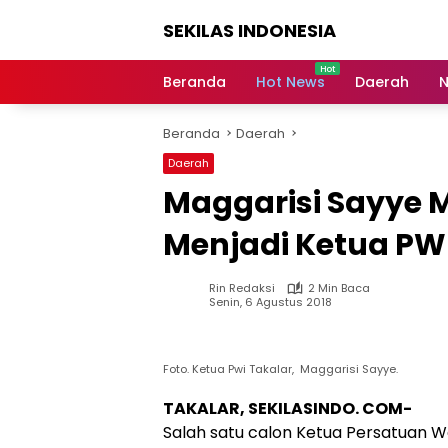
Langsung
SEKILAS INDONESIA
ke
konten
Berita
Terkini,
Beranda
Hot News
Daerah
N
Breaking
News,
Beranda
Daerah
Latest
World,
Daerah
Headlines,
Maggarisi Sayye 
News
Today
Menjadi Ketua PW
Rin Redaksi
2 Min Baca
Senin, 6 Agustus 2018
Foto. Ketua Pwi Takalar, Maggarisi Sayye.
TAKALAR, SEKILASINDO. COM-
Salah satu calon Ketua Persatuan 