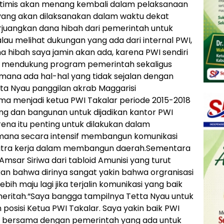
ptimis akan menang kembali dalam pelaksanaan
yang akan dilaksanakan dalam waktu dekat
erjuangkan dana hibah dari pemerintah untuk
lau melihat dukungan yang ada dari internal PWI,
 hibah saya jamin akan ada, karena PWI sendiri
n mendukung program pemerintah sekaligus
ana ada hal-hal yang tidak sejalan dengan
ta Nyau panggilan akrab Maggarisi
a menjadi ketua PWI Takalar periode 2015-2018
g dan bangunan untuk dijadikan kantor PWI
rena itu penting untuk dilakukan dalam
mana secara intensif membangun komunikasi
mitra kerja dalam membangun daerah.Sementara
Amsar Siriwa dari tabloid Amunisi yang turut
 bahwa dirinya sangat yakin bahwa orgranisasi
ih maju lagi jika terjalin komunikasi yang baik
meritah.“Saya bangga tampilnya Tetta Nyau untuk
sisi Ketua PWI Takalar. Saya yakin baik PWI
ma bersama dengan pemerintah yang ada untuk