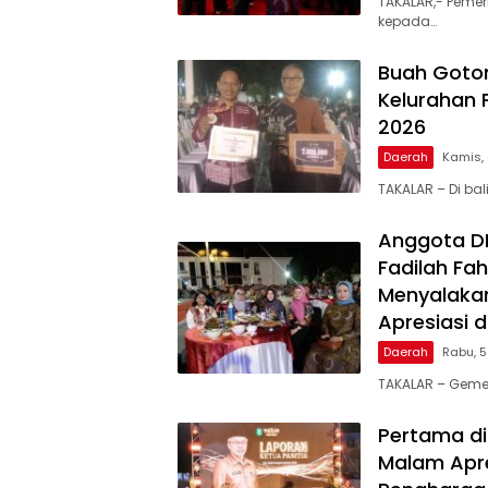
TAKALAR,- Pemer
kepada…
Buah Goto
Kelurahan 
2026
Daerah
Kamis,
TAKALAR – Di ba
Anggota DPR
Fadilah Fah
Menyalakan
Apresiasi 
Daerah
Rabu, 
TAKALAR – Geme
Pertama di
Malam Apre