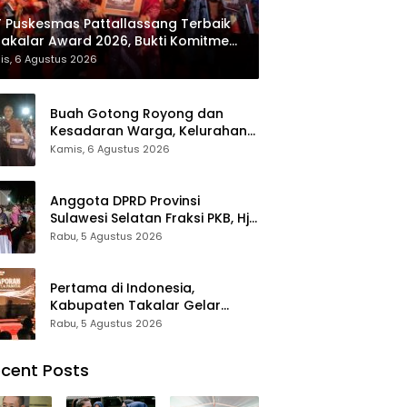
 Puskesmas Pattallassang Terbaik
Takalar Award 2026, Bukti Komitmen
irkan Pelayanan Kesehatan
is, 6 Agustus 2026
kualitas
Buah Gotong Royong dan
Kesadaran Warga, Kelurahan
Patte’ne Menjadi Bintang
Kamis, 6 Agustus 2026
Takalar Award 2026
Anggota DPRD Provinsi
Sulawesi Selatan Fraksi PKB, Hj.
Fadilah Fahriana Hadiri Dan
Rabu, 5 Agustus 2026
Beri Apresiasi : Takalar
Menyalakan Lentera
Pengabdian Melalui Malam
Pertama di Indonesia,
Apresiasi dan Inovasi Award
Kabupaten Takalar Gelar
2026
Malam Apresiasi dan Inovasi
Rabu, 5 Agustus 2026
Award 2026: Panggung
Penghargaan bagi Pelayan
cent Posts
Publik Berprestasi