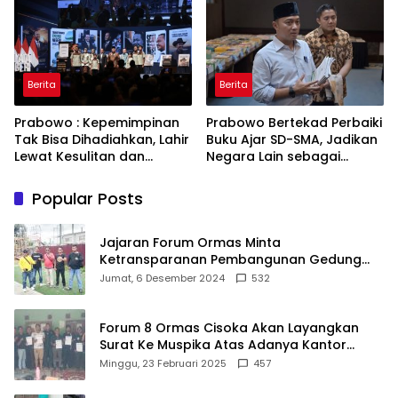
Babakan Madang
ASRI
Berita
Berita
Prabowo : Kepemimpinan
Prabowo Bertekad Perbaiki
Tak Bisa Dihadiahkan, Lahir
Buku Ajar SD-SMA, Jadikan
Lewat Kesulitan dan
Negara Lain sebagai
Keberanian
Referensi
Popular Posts
Jajaran Forum Ormas Minta
Ketransparanan Pembangunan Gedung
Damkar Di Kecamatan Cisoka
Jumat, 6 Desember 2024
532
Forum 8 Ormas Cisoka Akan Layangkan
Surat Ke Muspika Atas Adanya Kantor
Matel di Cisoka
Minggu, 23 Februari 2025
457