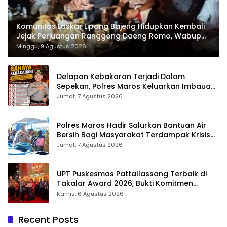
Komunitas Laskar Lipang Bajeng Hidupkan Kembali
Jejak Perjuangan Ranggong Daeng Romo, Wabup
Takalar: Apresiasi Bahwa Sejarah Adalah Warisan
Minggu, 9 Agustus 2026
yang Tak Ternilai”.
Delapan Kebakaran Terjadi Dalam
Sepekan, Polres Maros Keluarkan Imbauan
kepada Masyarakat
Jumat, 7 Agustus 2026
Polres Maros Hadir Salurkan Bantuan Air
Bersih Bagi Masyarakat Terdampak Krisis
Air Bersih Di Maros
Jumat, 7 Agustus 2026
UPT Puskesmas Pattallassang Terbaik di
Takalar Award 2026, Bukti Komitmen
Hadirkan Pelayanan Kesehatan Berkualitas
Kamis, 6 Agustus 2026
Recent Posts