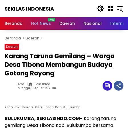
Langsung
SEKILAS INDONESIA
ke
konten
Berita
Terkini,
Beranda
Hot News
Daerah
Nasional
Internas
Breaking
News,
Beranda
Daerah
Latest
World,
Daerah
Headlines,
Karang Taruna Gemilang – Warga
News
Today
Desa Tibona Membangun Budaya
Gotong Royong
Amr
1 Min Baca
Minggu, 5 Agustus 2018
Kerja Bakti warga Desa Tibona, Kab. Bulukumba
BULUKUMBA, SEKILASINDO.COM-
Karang taruna
gemilang Desa Tibona Kab. Bulukumba bersama