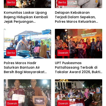
Berita
Berita
Komunitas Laskar Lipang
Delapan Kebakaran
Bajeng Hidupkan Kembali
Terjadi Dalam Sepekan,
Jejak Perjuangan
Polres Maros Keluarkan
Ranggong Daeng Romo,
Imbauan kepada
Wabup Takalar: Apresiasi
Masyarakat
Bahwa Sejarah Adalah
Warisan yang Tak Ternilai”.
Berita
Daerah
Polres Maros Hadir
UPT Puskesmas
Salurkan Bantuan Air
Pattallassang Terbaik di
Bersih Bagi Masyarakat
Takalar Award 2026, Bukti
Terdampak Krisis Air Bersih
Komitmen Hadirkan
Di Maros
Pelayanan Kesehatan
Berkualitas
Daerah
Daerah