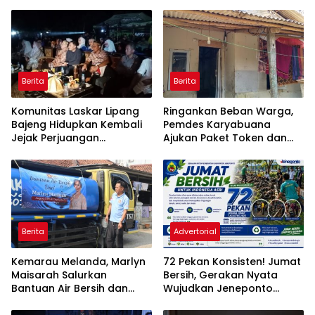
Berita
Berita
Komunitas Laskar Lipang
Ringankan Beban Warga,
Bajeng Hidupkan Kembali
Pemdes Karyabuana
Jejak Perjuangan
Ajukan Paket Token dan
Ranggong Daeng Romo,
Penurunan Daya Listrik ke
Wabup Takalar: Apresiasi
PLN
Bahwa Sejarah Adalah
Warisan yang Tak Ternilai”.
Berita
Advertorial
Kemarau Melanda, Marlyn
72 Pekan Konsisten! Jumat
Maisarah Salurkan
Bersih, Gerakan Nyata
Bantuan Air Bersih dan
Wujudkan Jeneponto
Toren untuk Warga
Bahagia dan Lingkungan