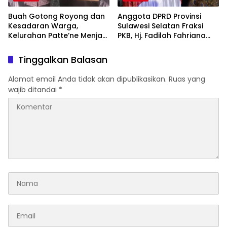
Buah Gotong Royong dan
Anggota DPRD Provinsi
Kesadaran Warga,
Sulawesi Selatan Fraksi
Kelurahan Patte’ne Menjadi
PKB, Hj. Fadilah Fahriana
Bintang Takalar Award
Hadiri Dan Beri Apresiasi :
2026
Takalar Menyalakan
Tinggalkan Balasan
Lentera Pengabdian
Melalui Malam Apresiasi
Alamat email Anda tidak akan dipublikasikan.
Ruas yang
dan Inovasi Award 2026
wajib ditandai
*