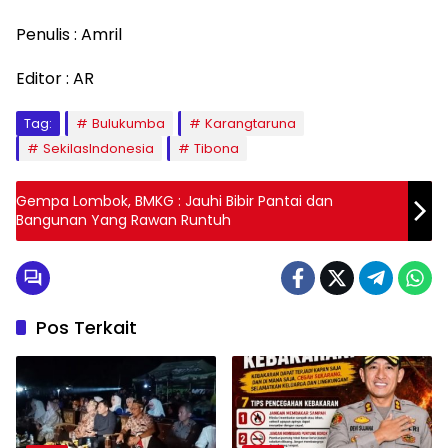
Penulis : Amril
Editor : AR
Tag:
Bulukumba
Karangtaruna
SekilasIndonesia
Tibona
Gempa Lombok, BMKG : Jauhi Bibir Pantai dan
Bangunan Yang Rawan Runtuh
Pos Terkait