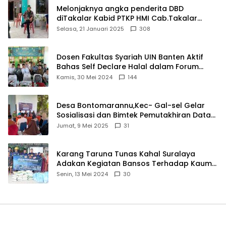
Melonjaknya angka penderita DBD
diTakalar Kabid PTKP HMI Cab.Takalar
angkat bicara
Selasa, 21 Januari 2025
308
Dosen Fakultas Syariah UIN Banten Aktif
Bahas Self Declare Halal dalam Forum
Ijtima Ulama MUI
Kamis, 30 Mei 2024
144
Desa Bontomarannu,Kec- Gal-sel Gelar
Sosialisasi dan Bimtek Pemutakhiran Data
ID
Jumat, 9 Mei 2025
31
Karang Taruna Tunas Kahal Suralaya
Adakan Kegiatan Bansos Terhadap Kaum
Dhuafa dan Anak Yatim-Piatu
Senin, 13 Mei 2024
30