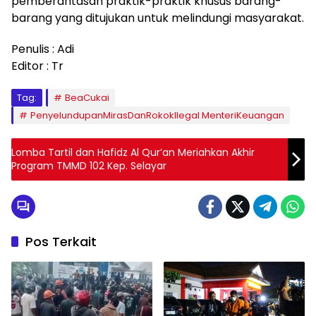
pemberantasan praktik-praktik khusus barang-
barang yang ditujukan untuk melindungi masyarakat.
Penulis : Adi
Editor : Tr
Tag:
BeaCukai
PenyelundupanMirasDanRokokIlegal MenteriKeuangan
Lomba Tartil dan Hafidz Al Qur’an Meriahkan Akhir
Program TMMD 102 Kep. Selayar
Pos Terkait