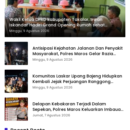
Wakil Ketua DPRD kabupaten Takalar, Irwan
Iskandar Hadiri Grand Opening Rumah sehat
Pertama di Takalar, Melayani Terapis Gratis untuk
Minggu, 9 Agustus 2026
Pasien Dhuafa dan umum.
Antisipasi Kejahatan Jalanan Dan Penyakit
Masyarakat, Polres Maros Gelar Razia
Operasi Cipta Kondusif
Minggu, 9 Agustus 2026
Komunitas Laskar Lipang Bajeng Hidupkan
Kembali Jejak Perjuangan Ranggong
Daeng Romo, Wabup Takalar: Apresiasi
Minggu, 9 Agustus 2026
Bahwa Sejarah Adalah Warisan yang Tak
Ternilai”.
Delapan Kebakaran Terjadi Dalam
Sepekan, Polres Maros Keluarkan Imbauan
kepada Masyarakat
Jumat, 7 Agustus 2026