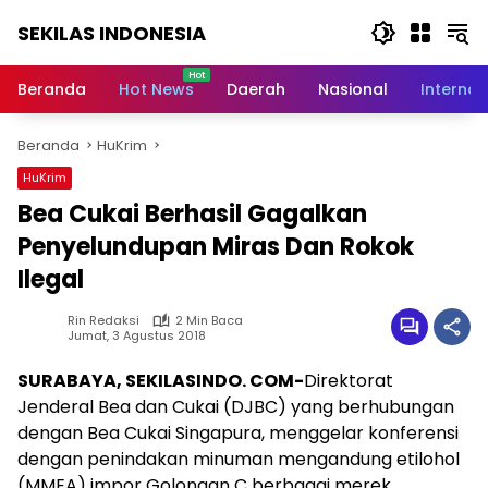
Langsung
SEKILAS INDONESIA
ke
konten
Berita
Terkini,
Beranda
Hot News
Daerah
Nasional
Internas
Breaking
News,
Beranda
HuKrim
Latest
World,
HuKrim
Headlines,
Bea Cukai Berhasil Gagalkan
News
Today
Penyelundupan Miras Dan Rokok
Ilegal
Rin Redaksi
2 Min Baca
Jumat, 3 Agustus 2018
SURABAYA, SEKILASINDO. COM-
Direktorat
Jenderal Bea dan Cukai (DJBC) yang berhubungan
dengan Bea Cukai Singapura, menggelar konferensi
dengan penindakan minuman mengandung etilohol
(MMEA) impor Golongan C berbagai merek