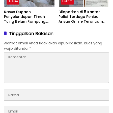
HuKrim
HuKrim
Kasus Dugaan
Dilaporkan di 5 Kantor
Penyelundupan Timah
Polisi, Terduga Penipu
Tuing Belum Rampung,
Arisan Online Terancam
Nama Akbar Kuday Muncul
Hukuman 4 Tahun Penjara
Dalam Informasi
denda Rp.500 Juta
Tinggalkan Balasan
Penyidikan
Alamat email Anda tidak akan dipublikasikan.
Ruas yang
wajib ditandai
*