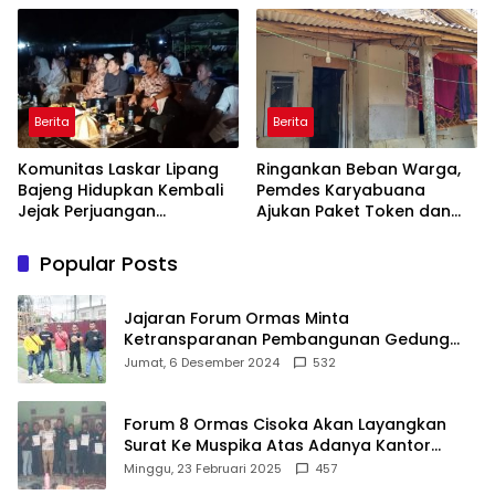
Kondusif
Tuanku Ihza Kemalsya
Damanik
Berita
Berita
Komunitas Laskar Lipang
Ringankan Beban Warga,
Bajeng Hidupkan Kembali
Pemdes Karyabuana
Jejak Perjuangan
Ajukan Paket Token dan
Ranggong Daeng Romo,
Penurunan Daya Listrik ke
Wabup Takalar: Apresiasi
PLN
Popular Posts
Bahwa Sejarah Adalah
Warisan yang Tak Ternilai”.
Jajaran Forum Ormas Minta
Ketransparanan Pembangunan Gedung
Damkar Di Kecamatan Cisoka
Jumat, 6 Desember 2024
532
Forum 8 Ormas Cisoka Akan Layangkan
Surat Ke Muspika Atas Adanya Kantor
Matel di Cisoka
Minggu, 23 Februari 2025
457