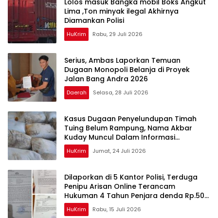
Lolos masuk Bangka mobil Boks Angkut
Lima ,Ton minyak ilegal Akhirnya
Diamankan Polisi
HuKrim
Rabu, 29 Juli 2026
Serius, Ambas Laporkan ‎Temuan
Dugaan Monopoli Belanja di Proyek
Jalan Bang Andra 2026
Daerah
Selasa, 28 Juli 2026
Kasus Dugaan Penyelundupan Timah
Tuing Belum Rampung, Nama Akbar
Kuday Muncul Dalam Informasi
Penyidikan
HuKrim
Jumat, 24 Juli 2026
Dilaporkan di 5 Kantor Polisi, Terduga
Penipu Arisan Online Terancam
Hukuman 4 Tahun Penjara denda Rp.500
Juta
HuKrim
Rabu, 15 Juli 2026