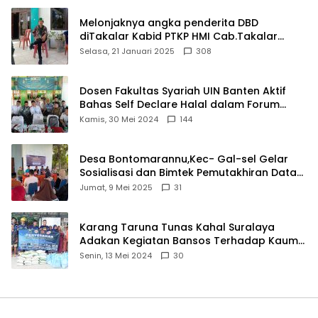
Melonjaknya angka penderita DBD
diTakalar Kabid PTKP HMI Cab.Takalar
angkat bicara
Selasa, 21 Januari 2025
308
Dosen Fakultas Syariah UIN Banten Aktif
Bahas Self Declare Halal dalam Forum
Ijtima Ulama MUI
Kamis, 30 Mei 2024
144
Desa Bontomarannu,Kec- Gal-sel Gelar
Sosialisasi dan Bimtek Pemutakhiran Data
ID
Jumat, 9 Mei 2025
31
Karang Taruna Tunas Kahal Suralaya
Adakan Kegiatan Bansos Terhadap Kaum
Dhuafa dan Anak Yatim-Piatu
Senin, 13 Mei 2024
30