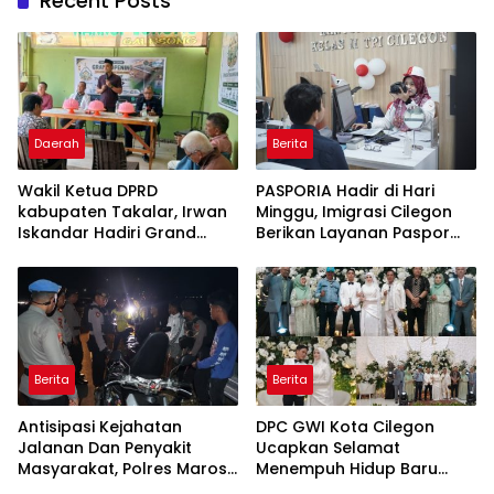
Recent Posts
Daerah
Berita
Wakil Ketua DPRD
PASPORIA Hadir di Hari
kabupaten Takalar, Irwan
Minggu, Imigrasi Cilegon
Iskandar Hadiri Grand
Berikan Layanan Paspor
Opening Rumah sehat
Sekaligus Cek Kesehatan
Pertama di Takalar,
Gratis
Melayani Terapis Gratis
untuk Pasien Dhuafa dan
umum.
Berita
Berita
Antisipasi Kejahatan
DPC GWI Kota Cilegon
Jalanan Dan Penyakit
Ucapkan Selamat
Masyarakat, Polres Maros
Menempuh Hidup Baru
Gelar Razia Operasi Cipta
untuk Hana Novia dan