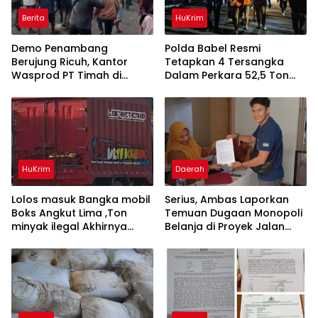
Berita
HuKrim
Demo Penambang
Polda Babel Resmi
Berujung Ricuh, Kantor
Tetapkan 4 Tersangka
Wasprod PT Timah di
Dalam Perkara 52,5 Ton
Belitung Timur Terbakar
Pasir Timah Ilegal Di
Belitung
HuKrim
Daerah
Lolos masuk Bangka mobil
Serius, Ambas Laporkan
Boks Angkut Lima ,Ton
‎Temuan Dugaan Monopoli
minyak ilegal Akhirnya
Belanja di Proyek Jalan
Diamankan Polisi
Bang Andra 2026