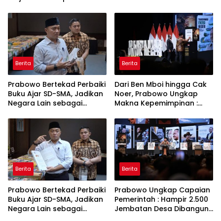
Bahagia dan Lingkungan
Keberanian
ASRI
Berita
Berita
Prabowo Bertekad Perbaiki
Dari Ben Mboi hingga Cak
Buku Ajar SD-SMA, Jadikan
Noer, Prabowo Ungkap
Negara Lain sebagai
Makna Kepemimpinan :
Referensi
Bekerja, Cintai Rakyat &
Gunakan Akal Sehat
Berita
Berita
Prabowo Bertekad Perbaiki
Prabowo Ungkap Capaian
Buku Ajar SD-SMA, Jadikan
Pemerintah : Hampir 2.500
Negara Lain sebagai
Jembatan Desa Dibangun,
Referensi
100 Ribu Sekolah