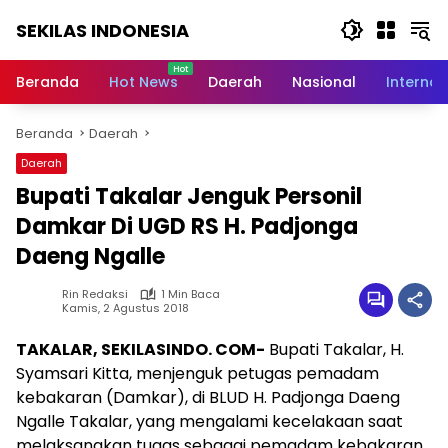
Langsung
SEKILAS INDONESIA
ke
konten
Berita
Terkini,
Beranda
Hot News
Daerah
Nasional
Internas
Breaking
News,
Beranda
Daerah
Latest
World,
Daerah
Headlines,
Bupati Takalar Jenguk Personil
News
Today
Damkar Di UGD RS H. Padjonga
Daeng Ngalle
Rin Redaksi
1 Min Baca
Kamis, 2 Agustus 2018
TAKALAR, SEKILASINDO. COM-
Bupati Takalar, H.
Syamsari Kitta, menjenguk petugas pemadam
kebakaran (Damkar), di BLUD H. Padjonga Daeng
Ngalle Takalar, yang mengalami kecelakaan saat
melaksanakan tugas sebagai pemadam kebakaran,