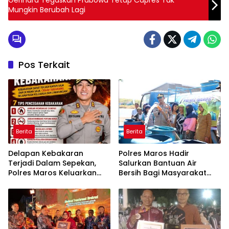
Gerindra Tegaskan Prabowa Tetap Capres Tak
Mungkin Berubah Lagi
Pos Terkait
Berita
Berita
Delapan Kebakaran
Polres Maros Hadir
Terjadi Dalam Sepekan,
Salurkan Bantuan Air
Polres Maros Keluarkan
Bersih Bagi Masyarakat
Imbauan kepada
Terdampak Krisis Air Bersih
Masyarakat
Di Maros