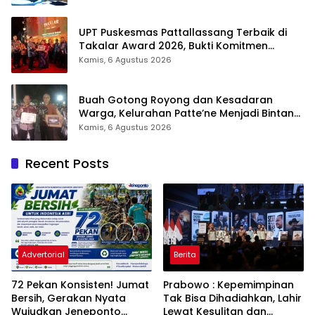
UPT Puskesmas Pattallassang Terbaik di
Takalar Award 2026, Bukti Komitmen
Hadirkan Pelayanan Kesehatan Berkualitas
Kamis, 6 Agustus 2026
Buah Gotong Royong dan Kesadaran
Warga, Kelurahan Patte’ne Menjadi Bintang
Takalar Award 2026
Kamis, 6 Agustus 2026
Recent Posts
Advertorial
Berita
72 Pekan Konsisten! Jumat
Prabowo : Kepemimpinan
Bersih, Gerakan Nyata
Tak Bisa Dihadiahkan, Lahir
Wujudkan Jeneponto
Lewat Kesulitan dan