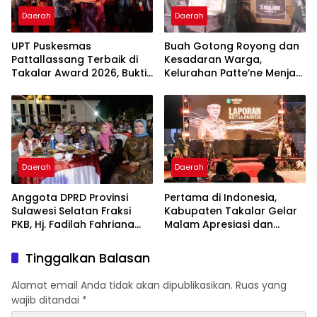
Daerah
Daerah
UPT Puskesmas
Buah Gotong Royong dan
Pattallassang Terbaik di
Kesadaran Warga,
Takalar Award 2026, Bukti
Kelurahan Patte’ne Menjadi
Komitmen Hadirkan
Bintang Takalar Award
Pelayanan Kesehatan
2026
Berkualitas
Daerah
Daerah
Anggota DPRD Provinsi
Pertama di Indonesia,
Sulawesi Selatan Fraksi
Kabupaten Takalar Gelar
PKB, Hj. Fadilah Fahriana
Malam Apresiasi dan
Hadiri Dan Beri Apresiasi :
Inovasi Award 2026:
Takalar Menyalakan
Panggung Penghargaan
Tinggalkan Balasan
Lentera Pengabdian
bagi Pelayan Publik
Melalui Malam Apresiasi
Berprestasi
Alamat email Anda tidak akan dipublikasikan.
Ruas yang
dan Inovasi Award 2026
wajib ditandai
*