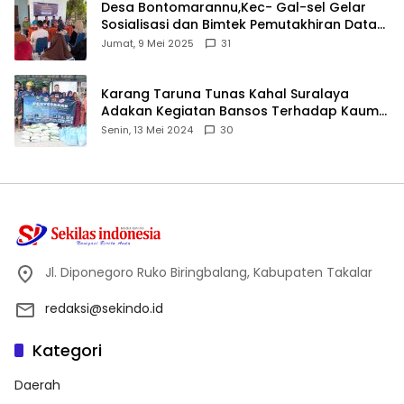
Desa Bontomarannu,Kec- Gal-sel Gelar
Sosialisasi dan Bimtek Pemutakhiran Data
ID
Jumat, 9 Mei 2025
31
Karang Taruna Tunas Kahal Suralaya
Adakan Kegiatan Bansos Terhadap Kaum
Dhuafa dan Anak Yatim-Piatu
Senin, 13 Mei 2024
30
Jl. Diponegoro Ruko Biringbalang, Kabupaten Takalar
redaksi@sekindo.id
Kategori
Daerah