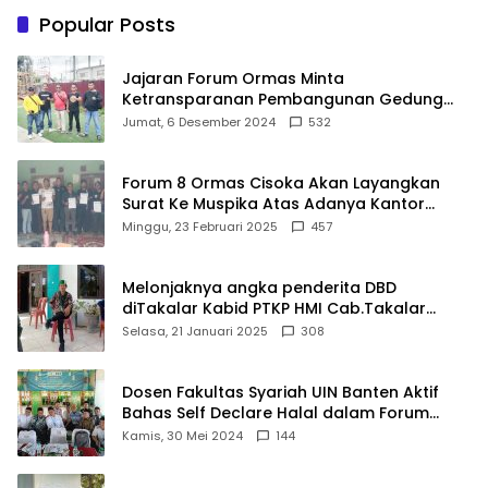
Ditargetkan Direvitalisasi
Popular Posts
Jajaran Forum Ormas Minta
Ketransparanan Pembangunan Gedung
Damkar Di Kecamatan Cisoka
Jumat, 6 Desember 2024
532
Forum 8 Ormas Cisoka Akan Layangkan
Surat Ke Muspika Atas Adanya Kantor
Matel di Cisoka
Minggu, 23 Februari 2025
457
Melonjaknya angka penderita DBD
diTakalar Kabid PTKP HMI Cab.Takalar
angkat bicara
Selasa, 21 Januari 2025
308
Dosen Fakultas Syariah UIN Banten Aktif
Bahas Self Declare Halal dalam Forum
Ijtima Ulama MUI
Kamis, 30 Mei 2024
144