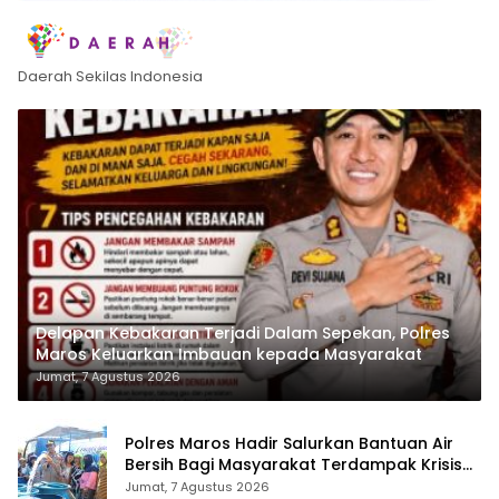
Daerah Sekilas Indonesia
Delapan Kebakaran Terjadi Dalam Sepekan, Polres
Maros Keluarkan Imbauan kepada Masyarakat
Jumat, 7 Agustus 2026
Polres Maros Hadir Salurkan Bantuan Air
Bersih Bagi Masyarakat Terdampak Krisis
Air Bersih Di Maros
Jumat, 7 Agustus 2026