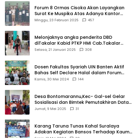
Forum 8 Ormas Cisoka Akan Layangkan
Surat Ke Muspika Atas Adanya Kantor
Matel di Cisoka
Minggu, 23 Februari 2025
457
Melonjaknya angka penderita DBD
diTakalar Kabid PTKP HMI Cab.Takalar
angkat bicara
Selasa, 21 Januari 2025
308
Dosen Fakultas Syariah UIN Banten Aktif
Bahas Self Declare Halal dalam Forum
Ijtima Ulama MUI
Kamis, 30 Mei 2024
144
Desa Bontomarannu,Kec- Gal-sel Gelar
Sosialisasi dan Bimtek Pemutakhiran Data
ID
Jumat, 9 Mei 2025
31
Karang Taruna Tunas Kahal Suralaya
Adakan Kegiatan Bansos Terhadap Kaum
Dhuafa dan Anak Yatim-Piatu