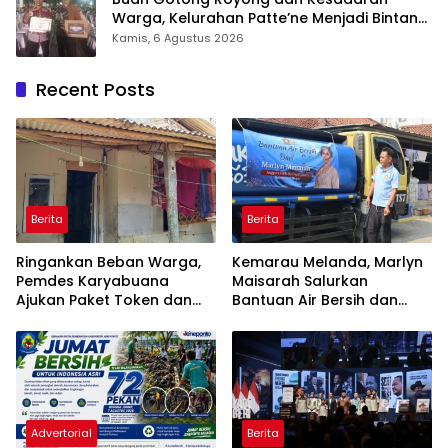
Warga, Kelurahan Patte’ne Menjadi Bintang
Takalar Award 2026
Kamis, 6 Agustus 2026
Recent Posts
Berita
Berita
Ringankan Beban Warga,
Kemarau Melanda, Marlyn
Pemdes Karyabuana
Maisarah Salurkan
Ajukan Paket Token dan
Bantuan Air Bersih dan
Penurunan Daya Listrik ke
Toren untuk Warga
PLN
Babakan Madang
Advertorial
Berita