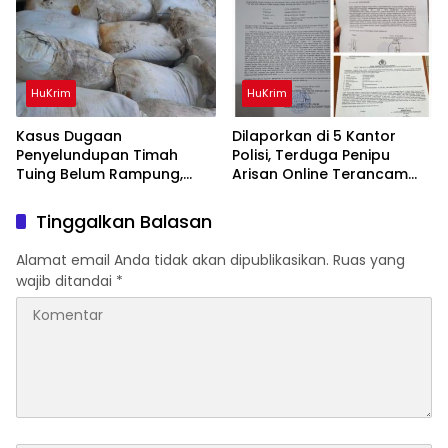
HuKrim
HuKrim
Kasus Dugaan
Dilaporkan di 5 Kantor
Penyelundupan Timah
Polisi, Terduga Penipu
Tuing Belum Rampung,
Arisan Online Terancam
Nama Akbar Kuday Muncul
Hukuman 4 Tahun Penjara
Dalam Informasi
denda Rp.500 Juta
Tinggalkan Balasan
Penyidikan
Alamat email Anda tidak akan dipublikasikan.
Ruas yang
wajib ditandai
*