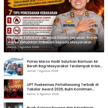
Delapan Kebakaran Terjadi Dalam Sepekan, Polres
Maros Keluarkan Imbauan kepada Masyarakat
Jumat, 7 Agustus 2026
Polres Maros Hadir Salurkan Bantuan Air
Bersih Bagi Masyarakat Terdampak Krisis
Air Bersih Di Maros
Jumat, 7 Agustus 2026
UPT Puskesmas Pattallassang Terbaik di
Takalar Award 2026, Bukti Komitmen
Hadirkan Pelayanan Kesehatan Berkualitas
Kamis, 6 Agustus 2026
Buah Gotong Royong dan Kesadaran