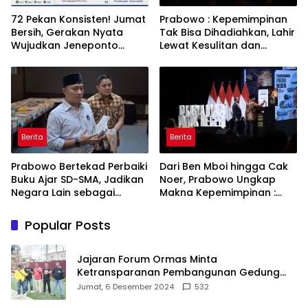
72 Pekan Konsisten! Jumat
Prabowo : Kepemimpinan
Bersih, Gerakan Nyata
Tak Bisa Dihadiahkan, Lahir
Wujudkan Jeneponto
Lewat Kesulitan dan
Bahagia dan Lingkungan
Keberanian
ASRI
Berita
Berita
Prabowo Bertekad Perbaiki
Dari Ben Mboi hingga Cak
Buku Ajar SD-SMA, Jadikan
Noer, Prabowo Ungkap
Negara Lain sebagai
Makna Kepemimpinan :
Referensi
Bekerja, Cintai Rakyat &
Gunakan Akal Sehat
Popular Posts
Jajaran Forum Ormas Minta
Ketransparanan Pembangunan Gedung
Damkar Di Kecamatan Cisoka
Jumat, 6 Desember 2024
532