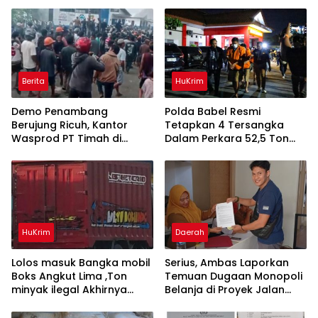
Berita
HuKrim
Demo Penambang
Polda Babel Resmi
Berujung Ricuh, Kantor
Tetapkan 4 Tersangka
Wasprod PT Timah di
Dalam Perkara 52,5 Ton
Belitung Timur Terbakar
Pasir Timah Ilegal Di
Belitung
HuKrim
Daerah
Lolos masuk Bangka mobil
Serius, Ambas Laporkan
Boks Angkut Lima ,Ton
‎Temuan Dugaan Monopoli
minyak ilegal Akhirnya
Belanja di Proyek Jalan
Diamankan Polisi
Bang Andra 2026