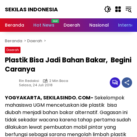
Langsung
SEKILAS INDONESIA
ke
konten
Berita
Terkini,
Beranda
Hot News
Daerah
Nasional
Internas
Breaking
News,
Beranda
Daerah
Latest
World,
Daerah
Headlines,
Plastik Bisa Jadi Bahan Bakar, Begini
News
Today
Caranya
Rin Redaksi
2 Min Baca
Selasa, 24 Juli 2018
YOGYAKARTA, SEKILASINDO. COM-
Sekelompok
mahasiswa UGM mencetuskan ide plastik bisa
diubah menjadi bahan bakar alternatif. Gagasan ini
tidak sekadar wacana karena tahap pertama sudah
dilakukan lewat pembuatan mobil pintar yang
berfungsi sebagai sarana mengolah limbah plastik