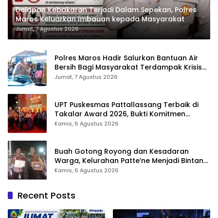
Delapan Kebakaran Terjadi Dalam Sepekan, Polres
Maros Keluarkan Imbauan kepada Masyarakat
Jumat, 7 Agustus 2026
Polres Maros Hadir Salurkan Bantuan Air
Bersih Bagi Masyarakat Terdampak Krisis
Air Bersih Di Maros
Jumat, 7 Agustus 2026
UPT Puskesmas Pattallassang Terbaik di
Takalar Award 2026, Bukti Komitmen
Hadirkan Pelayanan Kesehatan Berkualitas
Kamis, 6 Agustus 2026
Buah Gotong Royong dan Kesadaran
Warga, Kelurahan Patte’ne Menjadi Bintang
Takalar Award 2026
Kamis, 6 Agustus 2026
Recent Posts