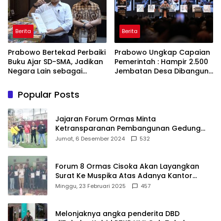
Berita
Berita
Prabowo Bertekad Perbaiki
Prabowo Ungkap Capaian
Buku Ajar SD-SMA, Jadikan
Pemerintah : Hampir 2.500
Negara Lain sebagai
Jembatan Desa Dibangun,
Referensi
100 Ribu Sekolah
Ditargetkan Direvitalisasi
Popular Posts
Jajaran Forum Ormas Minta
Ketransparanan Pembangunan Gedung
Damkar Di Kecamatan Cisoka
Jumat, 6 Desember 2024
532
Forum 8 Ormas Cisoka Akan Layangkan
Surat Ke Muspika Atas Adanya Kantor
Matel di Cisoka
Minggu, 23 Februari 2025
457
Melonjaknya angka penderita DBD