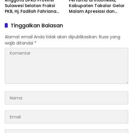
Anggota DPRD Provinsi
Pertama di Indonesia,
Sulawesi Selatan Fraksi
Kabupaten Takalar Gelar
PKB, Hj. Fadilah Fahriana
Malam Apresiasi dan
Hadiri Dan Beri Apresiasi :
Inovasi Award 2026:
Takalar Menyalakan
Panggung Penghargaan
Tinggalkan Balasan
Lentera Pengabdian
bagi Pelayan Publik
Melalui Malam Apresiasi
Berprestasi
Alamat email Anda tidak akan dipublikasikan.
Ruas yang
dan Inovasi Award 2026
wajib ditandai
*