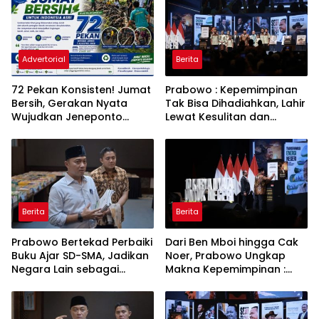
Advertorial
Berita
72 Pekan Konsisten! Jumat
Prabowo : Kepemimpinan
Bersih, Gerakan Nyata
Tak Bisa Dihadiahkan, Lahir
Wujudkan Jeneponto
Lewat Kesulitan dan
Bahagia dan Lingkungan
Keberanian
ASRI
Berita
Berita
Prabowo Bertekad Perbaiki
Dari Ben Mboi hingga Cak
Buku Ajar SD-SMA, Jadikan
Noer, Prabowo Ungkap
Negara Lain sebagai
Makna Kepemimpinan :
Referensi
Bekerja, Cintai Rakyat &
Gunakan Akal Sehat