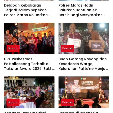
Delapan Kebakaran
Polres Maros Hadir
Terjadi Dalam Sepekan,
Salurkan Bantuan Air
Polres Maros Keluarkan
Bersih Bagi Masyarakat
Imbauan kepada
Terdampak Krisis Air Bersih
Masyarakat
Di Maros
Daerah
Daerah
UPT Puskesmas
Buah Gotong Royong dan
Pattallassang Terbaik di
Kesadaran Warga,
Takalar Award 2026, Bukti
Kelurahan Patte’ne Menjadi
Komitmen Hadirkan
Bintang Takalar Award
Pelayanan Kesehatan
2026
Berkualitas
Daerah
Daerah