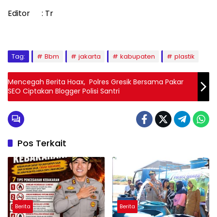
Editor : Tr
Tag:
Bbm
jakarta
kabupaten
plastik
Mencegah Berita Hoax, Polres Gresik Bersama Pakar
SEO Ciptakan Blogger Polisi Santri
Pos Terkait
Berita
Berita