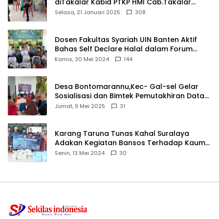
diTakalar Kabid PTKP HMI Cab.Takalar
angkat bicara
Selasa, 21 Januari 2025
308
Dosen Fakultas Syariah UIN Banten Aktif
Bahas Self Declare Halal dalam Forum
Ijtima Ulama MUI
Kamis, 30 Mei 2024
144
Desa Bontomarannu,Kec- Gal-sel Gelar
Sosialisasi dan Bimtek Pemutakhiran Data
ID
Jumat, 9 Mei 2025
31
Karang Taruna Tunas Kahal Suralaya
Adakan Kegiatan Bansos Terhadap Kaum
Dhuafa dan Anak Yatim-Piatu
Senin, 13 Mei 2024
30