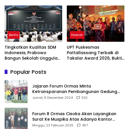
Usaha
Dongkrak Ekonomi
Indonesia
Berita
Daerah
Tingkatkan Kualitas SDM
UPT Puskesmas
Indonesia, Prabowo
Pattallassang Terbaik di
Bangun Sekolah Unggulan
Takalar Award 2026, Bukti
hingga Undang Universitas
Komitmen Hadirkan
Terbaik Dunia
Pelayanan Kesehatan
Popular Posts
Berkualitas
Jajaran Forum Ormas Minta
Ketransparanan Pembangunan Gedung
Damkar Di Kecamatan Cisoka
Jumat, 6 Desember 2024
532
Forum 8 Ormas Cisoka Akan Layangkan
Surat Ke Muspika Atas Adanya Kantor
Matel di Cisoka
Minggu, 23 Februari 2025
457