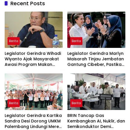
Recent Posts
Berita
Berita
Legislator Gerindra Wihadi
Legislator Gerindra Marlyn
Wiyanto Ajak Masyarakat
Maisarah Tinjau Jembatan
Awasi Program Makan
Gantung Cibeber, Pastikan
Bergizi Gratis agar Tepat
Aspirasi Warga Terlaksana
Sasaran
Berita
Berita
Legislator Gerindra Kartika
BRIN Tancap Gas
Sandra Desi Dorong UMKM
Kembangkan AI, Nuklir, dan
Palembang Lindungi Merek
Semikonduktor Demi