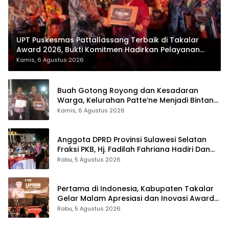
UPT Puskesmas Pattallassang Terbaik di Takalar
Award 2026, Bukti Komitmen Hadirkan Pelayanan
Kesehatan Berkualitas
Kamis, 6 Agustus 2026
Buah Gotong Royong dan Kesadaran
Warga, Kelurahan Patte’ne Menjadi Bintang
Takalar Award 2026
Kamis, 6 Agustus 2026
Anggota DPRD Provinsi Sulawesi Selatan
Fraksi PKB, Hj. Fadilah Fahriana Hadiri Dan
Beri Apresiasi : Takalar Menyalakan Lentera
Rabu, 5 Agustus 2026
Pengabdian Melalui Malam Apresiasi dan
Inovasi Award 2026
Pertama di Indonesia, Kabupaten Takalar
Gelar Malam Apresiasi dan Inovasi Award
2026: Panggung Penghargaan bagi
Rabu, 5 Agustus 2026
Pelayan Publik Berprestasi