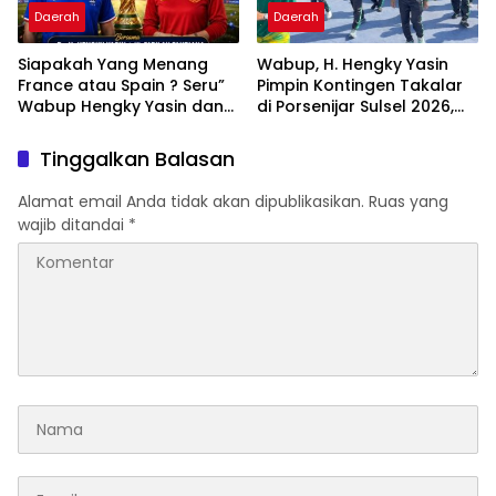
Daerah
Daerah
Siapakah Yang Menang
Wabup, H. Hengky Yasin
France atau Spain ? Seru”
Pimpin Kontingen Takalar
Wabup Hengky Yasin dan
di Porsenijar Sulsel 2026,
Legislator PKB Sulsel Hj
Optimis Guru Ukir Prestasi
Fadilah Fahriana Adu
Gemilang di Sidrap
Tinggalkan Balasan
Dukungan di Nobar
Semifinal Piala Dunia 2026
Alamat email Anda tidak akan dipublikasikan.
Ruas yang
wajib ditandai
*