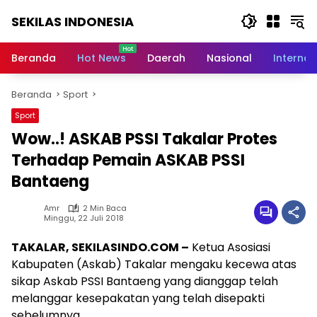
Langsung
SEKILAS INDONESIA
ke
konten
Berita
Terkini,
Beranda
Hot News
Daerah
Nasional
Internas
Breaking
News,
Beranda
Sport
Latest
World,
Sport
Headlines,
Wow..! ASKAB PSSI Takalar Protes
News
Today
Terhadap Pemain ASKAB PSSI
Bantaeng
Amr
2 Min Baca
Minggu, 22 Juli 2018
TAKALAR, SEKILASINDO.COM –
Ketua Asosiasi
Kabupaten (Askab) Takalar mengaku kecewa atas
sikap Askab PSSI Bantaeng yang dianggap telah
melanggar kesepakatan yang telah disepakti
sebelumnya.