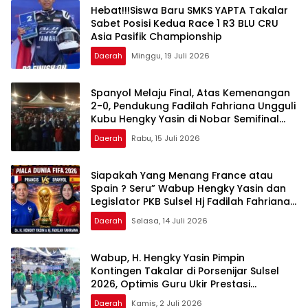
Hebat!!!Siswa Baru SMKS YAPTA Takalar
Sabet Posisi Kedua Race 1 R3 BLU CRU
Asia Pasifik Championship
Daerah
Minggu, 19 Juli 2026
Spanyol Melaju Final, Atas Kemenangan
2-0, Pendukung Fadilah Fahriana Ungguli
Kubu Hengky Yasin di Nobar Semifinal
Piala Dunia 2026
Daerah
Rabu, 15 Juli 2026
Siapakah Yang Menang France atau
Spain ? Seru” Wabup Hengky Yasin dan
Legislator PKB Sulsel Hj Fadilah Fahriana
Adu Dukungan di Nobar Semifinal Piala
Daerah
Selasa, 14 Juli 2026
Dunia 2026
Wabup, H. Hengky Yasin Pimpin
Kontingen Takalar di Porsenijar Sulsel
2026, Optimis Guru Ukir Prestasi
Gemilang di Sidrap
Daerah
Kamis, 2 Juli 2026