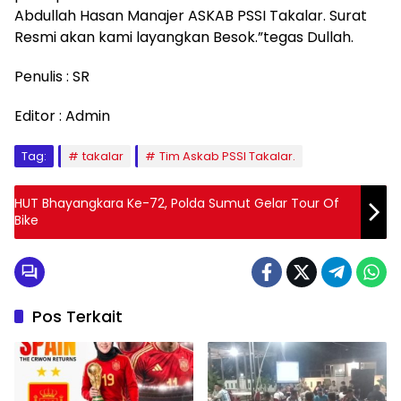
Abdullah Hasan Manajer ASKAB PSSI Takalar. Surat
Resmi akan kami layangkan Besok.”tegas Dullah.
Penulis : SR
Editor : Admin
Tag:
takalar
Tim Askab PSSI Takalar.
HUT Bhayangkara Ke-72, Polda Sumut Gelar Tour Of
Bike
Pos Terkait