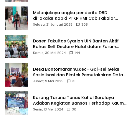
Melonjaknya angka penderita DBD
diTakalar Kabid PTKP HMI Cab.Takalar
angkat bicara
Selasa, 21 Januari 2025
308
Dosen Fakultas Syariah UIN Banten Aktif
Bahas Self Declare Halal dalam Forum
Ijtima Ulama MUI
Kamis, 30 Mei 2024
144
Desa Bontomarannu,Kec- Gal-sel Gelar
Sosialisasi dan Bimtek Pemutakhiran Data
ID
Jumat, 9 Mei 2025
31
Karang Taruna Tunas Kahal Suralaya
Adakan Kegiatan Bansos Terhadap Kaum
Dhuafa dan Anak Yatim-Piatu
Senin, 13 Mei 2024
30