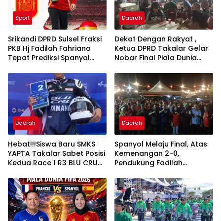
Sport
Daerah
Srikandi DPRD Sulsel Fraksi
Dekat Dengan Rakyat ,
PKB Hj Fadilah Fahriana
Ketua DPRD Takalar Gelar
Tepat Prediksi Spanyol
Nobar Final Piala Dunia
Juara Piala Dunia 2026
Disambut Antusias para
Pendukung Argentina Dan
Spanyol
Daerah
Daerah
Hebat!!!Siswa Baru SMKS
Spanyol Melaju Final, Atas
YAPTA Takalar Sabet Posisi
Kemenangan 2-0,
Kedua Race 1 R3 BLU CRU
Pendukung Fadilah
Asia Pasifik Championship
Fahriana Ungguli Kubu
Hengky Yasin di Nobar
Semifinal Piala Dunia 2026