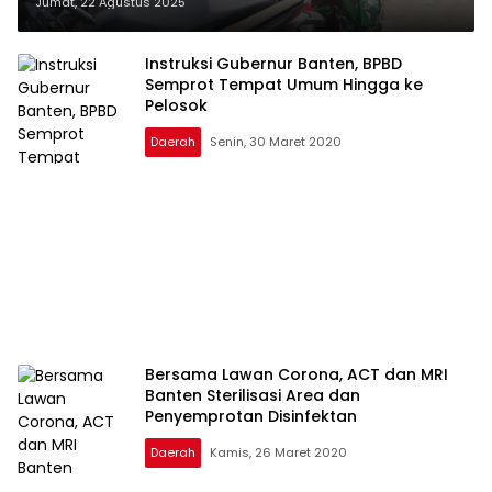
Wilayah Anyar, Serang
Jumat, 22 Agustus 2025
Instruksi Gubernur Banten, BPBD
Semprot Tempat Umum Hingga ke
Pelosok
Daerah
Senin, 30 Maret 2020
Bersama Lawan Corona, ACT dan MRI
Banten Sterilisasi Area dan
Penyemprotan Disinfektan
Daerah
Kamis, 26 Maret 2020