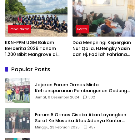
Lentera Pengabdian
bagi Pelayan Publik
Melalui Malam Apresiasi
Berprestasi
dan Inovasi Award 2026
Pendidikan
Berita
KKN-PPM UGM Bakam
Doa Mengiringi Kepergian
Bercerita 2026 Tanam
Nur Qaila, H.Hengky Yasin
1.200 Bibit Mangrove di
dan Hj. Fadilah Fahriana
Sungai Layang
Hadir Menguatkan
Keluarga
Popular Posts
Jajaran Forum Ormas Minta
Ketransparanan Pembangunan Gedung
Damkar Di Kecamatan Cisoka
Jumat, 6 Desember 2024
532
Forum 8 Ormas Cisoka Akan Layangkan
Surat Ke Muspika Atas Adanya Kantor
Matel di Cisoka
Minggu, 23 Februari 2025
457