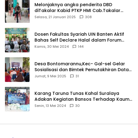
Melonjaknya angka penderita DBD
diTakalar Kabid PTKP HMI Cab.Takalar
angkat bicara
Selasa, 21 Januari 2025
308
Dosen Fakultas Syariah UIN Banten Aktif
Bahas Self Declare Halal dalam Forum
Ijtima Ulama MUI
Kamis, 30 Mei 2024
144
Desa Bontomarannu,Kec- Gal-sel Gelar
Sosialisasi dan Bimtek Pemutakhiran Data
ID
Jumat, 9 Mei 2025
31
Karang Taruna Tunas Kahal Suralaya
Adakan Kegiatan Bansos Terhadap Kaum
Dhuafa dan Anak Yatim-Piatu
Senin, 13 Mei 2024
30