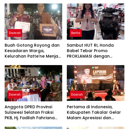
Daerah
Berita
Buah Gotong Royong dan
Sambut HUT RI, Honda
Kesadaran Warga,
Babel Tebar Promo
Kelurahan Patte’ne Menjadi
PROKLAMASI dengan
Bintang Takalar Award
Diskon Motor Hingga
2026
Jutaan Rupiah
Daerah
Daerah
Anggota DPRD Provinsi
Pertama di Indonesia,
Sulawesi Selatan Fraksi
Kabupaten Takalar Gelar
PKB, Hj. Fadilah Fahriana
Malam Apresiasi dan
Hadiri Dan Beri Apresiasi :
Inovasi Award 2026:
Takalar Menyalakan
Panggung Penghargaan