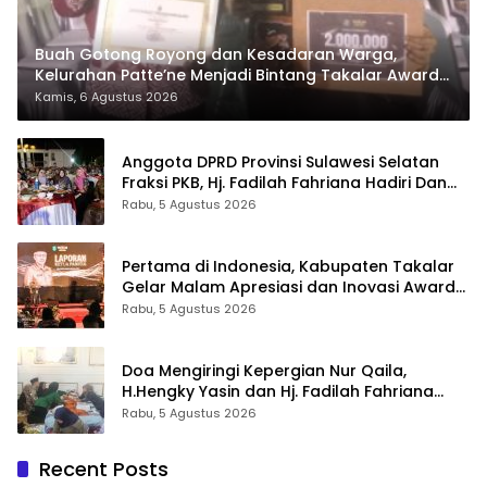
Buah Gotong Royong dan Kesadaran Warga,
Kelurahan Patte’ne Menjadi Bintang Takalar Award
2026
Kamis, 6 Agustus 2026
Anggota DPRD Provinsi Sulawesi Selatan
Fraksi PKB, Hj. Fadilah Fahriana Hadiri Dan
Beri Apresiasi : Takalar Menyalakan Lentera
Rabu, 5 Agustus 2026
Pengabdian Melalui Malam Apresiasi dan
Inovasi Award 2026
Pertama di Indonesia, Kabupaten Takalar
Gelar Malam Apresiasi dan Inovasi Award
2026: Panggung Penghargaan bagi
Rabu, 5 Agustus 2026
Pelayan Publik Berprestasi
Doa Mengiringi Kepergian Nur Qaila,
H.Hengky Yasin dan Hj. Fadilah Fahriana
Hadir Menguatkan Keluarga
Rabu, 5 Agustus 2026
Recent Posts