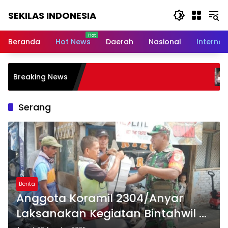
Langsung
SEKILAS INDONESIA
ke
konten
Berita
Terkini,
Beranda
Hot News
Daerah
Nasional
Internas
Breaking
News,
Latest
Buah Gotong 
Breaking News
World,
Warga, Kelurah
Bintang Takal
Headlines,
News
Serang
Today
Berita
Anggota Koramil 2304/Anyar
Laksanakan Kegiatan Bintahwil di