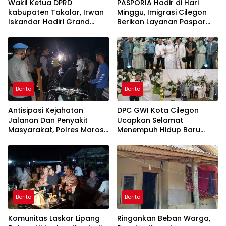
Wakil Ketua DPRD
PASPORIA Hadir di Hari
kabupaten Takalar, Irwan
Minggu, Imigrasi Cilegon
Iskandar Hadiri Grand
Berikan Layanan Paspor
Opening Rumah sehat
Sekaligus Cek Kesehatan
Pertama di Takalar,
Gratis
Melayani Terapis Gratis
untuk Pasien Dhuafa dan
umum.
Berita
Berita
Antisipasi Kejahatan
DPC GWI Kota Cilegon
Jalanan Dan Penyakit
Ucapkan Selamat
Masyarakat, Polres Maros
Menempuh Hidup Baru
Gelar Razia Operasi Cipta
untuk Hana Novia dan
Kondusif
Tuanku Ihza Kemalsya
Damanik
Berita
Berita
Komunitas Laskar Lipang
Ringankan Beban Warga,