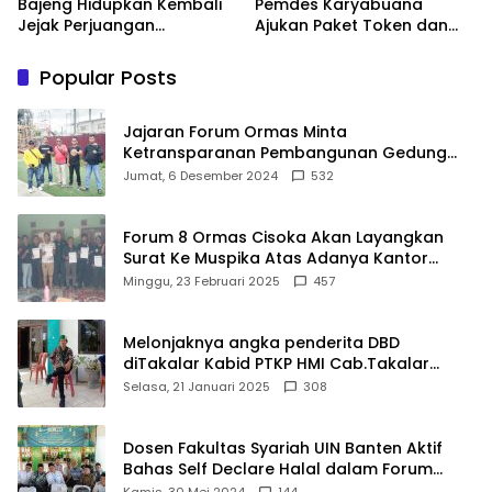
Bajeng Hidupkan Kembali
Pemdes Karyabuana
Jejak Perjuangan
Ajukan Paket Token dan
Ranggong Daeng Romo,
Penurunan Daya Listrik ke
Wabup Takalar: Apresiasi
PLN
Popular Posts
Bahwa Sejarah Adalah
Warisan yang Tak Ternilai”.
Jajaran Forum Ormas Minta
Ketransparanan Pembangunan Gedung
Damkar Di Kecamatan Cisoka
Jumat, 6 Desember 2024
532
Forum 8 Ormas Cisoka Akan Layangkan
Surat Ke Muspika Atas Adanya Kantor
Matel di Cisoka
Minggu, 23 Februari 2025
457
Melonjaknya angka penderita DBD
diTakalar Kabid PTKP HMI Cab.Takalar
angkat bicara
Selasa, 21 Januari 2025
308
Dosen Fakultas Syariah UIN Banten Aktif
Bahas Self Declare Halal dalam Forum
Ijtima Ulama MUI
Kamis, 30 Mei 2024
144