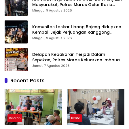
Masyarakat, Polres Maros Gelar Razia
Operasi Cipta Kondusif
Minggu, 9 Agustus 2026
Komunitas Laskar Lipang Bajeng Hidupkan
Kembali Jejak Perjuangan Ranggong
Daeng Romo, Wabup Takalar: Apresiasi
Minggu, 9 Agustus 2026
Bahwa Sejarah Adalah Warisan yang Tak
Ternilai”.
Delapan Kebakaran Terjadi Dalam
Sepekan, Polres Maros Keluarkan Imbauan
kepada Masyarakat
Jumat, 7 Agustus 2026
Recent Posts
Daerah
Berita