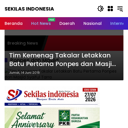
Langsung
SEKILAS INDONESIA
ke
konten
Berita
Terkini,
Beranda
Hot News
Daerah
Nasional
Internas
Breaking
News,
Latest
Wakil
Breaking News
World,
Irwan
Rumah
Headlines,
Tim Kemenag Takalar Letakkan
Melay
News
Ponpes dan Masjid
Dhua
Batu Pertama Ponpes dan Masjid
Today
Syaiful Tarra
Jumat, 14 Juni 2019