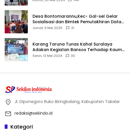
Desa Bontomarannu,Kec- Gal-sel Gelar
Sosialisasi dan Bimtek Pemutakhiran Data
ID
Jumat, 9 Mei 2025
31
Karang Taruna Tunas Kahal Suralaya
Adakan Kegiatan Bansos Terhadap Kaum
Dhuafa dan Anak Yatim-Piatu
Senin, 13 Mei 2024
30
Jl. Diponegoro Ruko Biringbalang, Kabupaten Takalar
redaksi@sekindo.id
Kategori