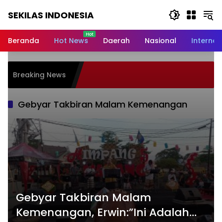
Langsung
SEKILAS INDONESIA
ke
konten
Berita
Terkini,
Beranda
Hot News
Daerah
Nasional
Internas
Breaking
News,
Latest
DPC GWI
Breaking News
World,
Menempu
dan Tua
Headlines,
News
Gebyar Takbiran Malam Kemenangan
Today
Gebyar Takbiran Malam
Kemenangan, Erwin:”Ini Adalah