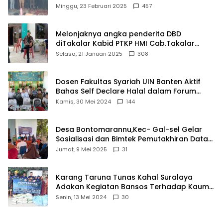
Matel di Cisoka
Minggu, 23 Februari 2025
457
Melonjaknya angka penderita DBD
diTakalar Kabid PTKP HMI Cab.Takalar
angkat bicara
Selasa, 21 Januari 2025
308
Dosen Fakultas Syariah UIN Banten Aktif
Bahas Self Declare Halal dalam Forum
Ijtima Ulama MUI
Kamis, 30 Mei 2024
144
Desa Bontomarannu,Kec- Gal-sel Gelar
Sosialisasi dan Bimtek Pemutakhiran Data
ID
Jumat, 9 Mei 2025
31
Karang Taruna Tunas Kahal Suralaya
Adakan Kegiatan Bansos Terhadap Kaum
Dhuafa dan Anak Yatim-Piatu
Senin, 13 Mei 2024
30