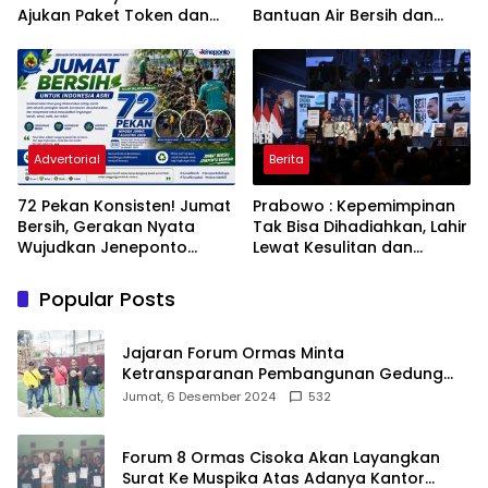
Ajukan Paket Token dan
Bantuan Air Bersih dan
Penurunan Daya Listrik ke
Toren untuk Warga
PLN
Babakan Madang
Advertorial
Berita
72 Pekan Konsisten! Jumat
Prabowo : Kepemimpinan
Bersih, Gerakan Nyata
Tak Bisa Dihadiahkan, Lahir
Wujudkan Jeneponto
Lewat Kesulitan dan
Bahagia dan Lingkungan
Keberanian
ASRI
Popular Posts
Jajaran Forum Ormas Minta
Ketransparanan Pembangunan Gedung
Damkar Di Kecamatan Cisoka
Jumat, 6 Desember 2024
532
Forum 8 Ormas Cisoka Akan Layangkan
Surat Ke Muspika Atas Adanya Kantor