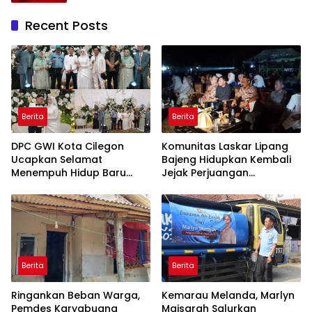
Recent Posts
Berita
Berita
DPC GWI Kota Cilegon
Komunitas Laskar Lipang
Ucapkan Selamat
Bajeng Hidupkan Kembali
Menempuh Hidup Baru
Jejak Perjuangan
untuk Hana Novia dan
Ranggong Daeng Romo,
Tuanku Ihza Kemalsya
Wabup Takalar: Apresiasi
Damanik
Bahwa Sejarah Adalah
Warisan yang Tak Ternilai”.
Berita
Berita
Ringankan Beban Warga,
Kemarau Melanda, Marlyn
Pemdes Karyabuana
Maisarah Salurkan