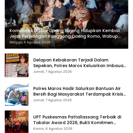
Komunitas Laskar Lipang Bajeng Hidupkan Kembali
Jejak Perjuangan Ranggong Daeng Romo, Wabup
Takalar: Apresiasi Bahwa Sejarah Adalah Warisan
Minggu, 9 Agustus 2026
yang Tak Ternilai”.
Delapan Kebakaran Terjadi Dalam
Sepekan, Polres Maros Keluarkan Imbauan
kepada Masyarakat
Jumat, 7 Agustus 2026
Polres Maros Hadir Salurkan Bantuan Air
Bersih Bagi Masyarakat Terdampak Krisis
Air Bersih Di Maros
Jumat, 7 Agustus 2026
UPT Puskesmas Pattallassang Terbaik di
Takalar Award 2026, Bukti Komitmen
Hadirkan Pelayanan Kesehatan Berkualitas
Kamis, 6 Agustus 2026