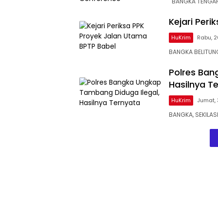
BANGKA TENGAH 
Kejari Per
HuKrim
Rabu, 2
BANGKA BELITU
Polres Ban
Hasilnya T
HuKrim
Jumat, 
BANGKA, SEKILAS