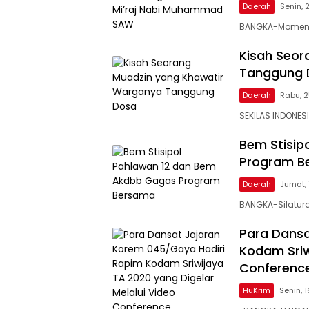
Daerah
Senin, 
BANGKA-Momen is
Kisah Seor
Tanggung 
Daerah
Rabu, 
SEKILAS INDONES
Bem Stisip
Program B
Daerah
Jumat, 
BANGKA-Silatur
Para Dansa
Kodam Sriw
Conferenc
HuKrim
Senin, 