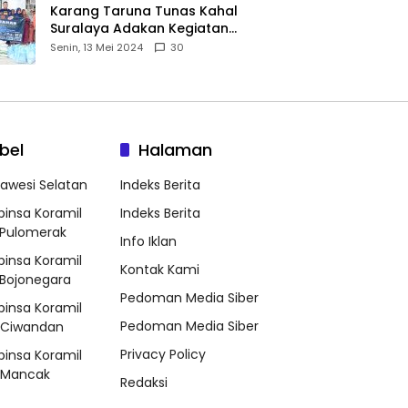
Karang Taruna Tunas Kahal
Suralaya Adakan Kegiatan
Bansos Terhadap Kaum
Senin, 13 Mei 2024
30
Dhuafa dan Anak Yatim-Piatu
bel
Halaman
lawesi Selatan
Indeks Berita
binsa Koramil
Indeks Berita
Pulomerak
Info Iklan
binsa Koramil
Kontak Kami
Bojonegara
Pedoman Media Siber
binsa Koramil
Pedoman Media Siber
/Ciwandan
Privacy Policy
binsa Koramil
/Mancak
Redaksi