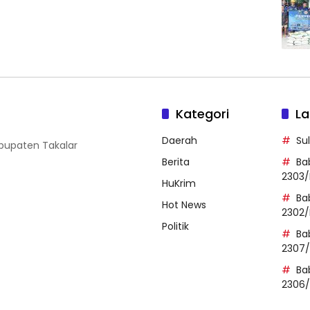
Kategori
La
Daerah
Su
abupaten Takalar
Berita
Ba
2303/
HuKrim
Ba
Hot News
2302/
Politik
Ba
2307
Ba
2306