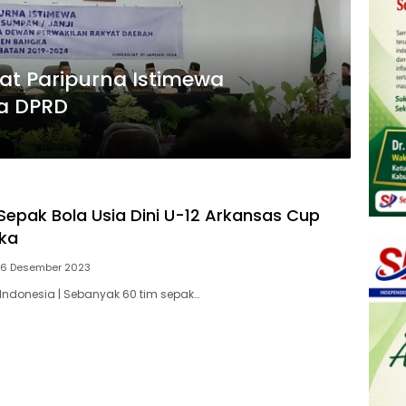
at Paripurna Istimewa
a DPRD
epak Bola Usia Dini U-12 Arkansas Cup
ka
 16 Desember 2023
 Indonesia | Sebanyak 60 tim sepak…