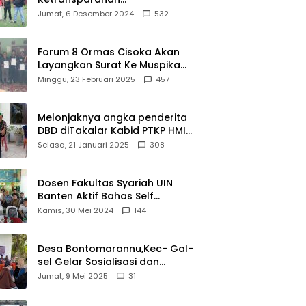
Universitas
Pelayanan
Pembangunan Gedung
Jumat, 6 Desember 2024
532
Terbaik
Kesehatan
Damkar Di Kecamatan Cisoka
Dunia
Berkualitas
Forum 8 Ormas Cisoka Akan
Layangkan Surat Ke Muspika
Atas Adanya Kantor Matel di
Minggu, 23 Februari 2025
457
Cisoka
Melonjaknya angka penderita
DBD diTakalar Kabid PTKP HMI
Cab.Takalar angkat bicara
Selasa, 21 Januari 2025
308
Dosen Fakultas Syariah UIN
Banten Aktif Bahas Self
Declare Halal dalam Forum
Kamis, 30 Mei 2024
144
Ijtima Ulama MUI
Desa Bontomarannu,Kec- Gal-
sel Gelar Sosialisasi dan
Bimtek Pemutakhiran Data ID
Jumat, 9 Mei 2025
31