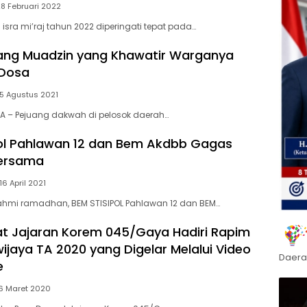
28 Februari 2022
ra mi’raj tahun 2022 diperingati tepat pada…
ang Muadzin yang Khawatir Warganya
Dosa
25 Agustus 2021
IA – Pejuang dakwah di pelosok daerah…
ol Pahlawan 12 dan Bem Akdbb Gagas
ersama
16 April 2021
ahmi ramadhan, BEM STISIPOL Pahlawan 12 dan BEM…
t Jajaran Korem 045/Gaya Hadiri Rapim
ijaya TA 2020 yang Digelar Melalui Video
Daera
e
16 Maret 2020