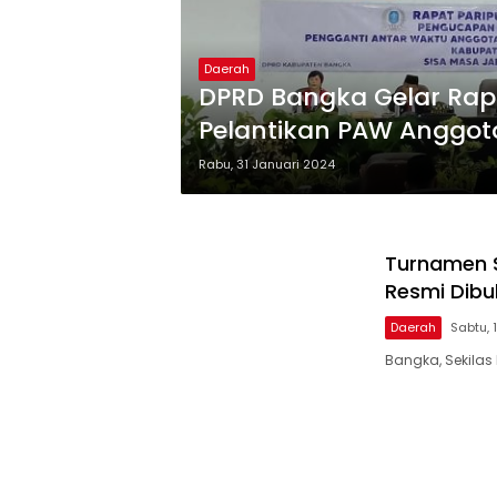
Daerah
DPRD Bangka Gelar Rap
Pelantikan PAW Anggot
Rabu, 31 Januari 2024
Turnamen S
Resmi Dibu
Daerah
Sabtu,
Bangka, Sekilas