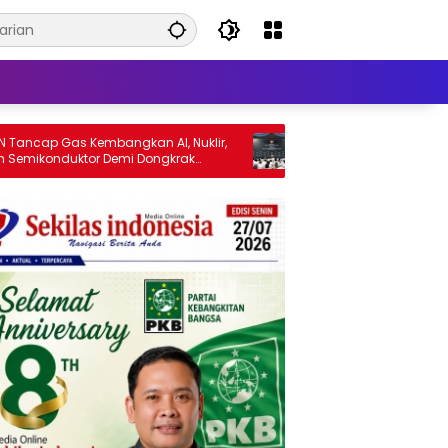
embangkan AI, Nuklir,
Tingkatkan Kualitas SDM Indonesia,
r Demi Dongkrak
Prabowo Bangun Sekolah Unggulan
a
hingga Undang Universitas Terbaik
Dunia