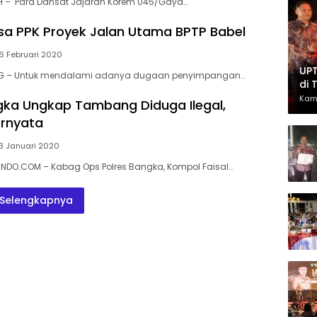
– Para Dansat Jajaran Korem 045/Gaya…
iksa PPK Proyek Jalan Utama BPTP Babel
6 Februari 2020
UPT
NG – Untuk mendalami adanya dugaan penyimpangan…
di 
Had
Kam
gka Ungkap Tambang Diduga Ilegal,
Ber
ernyata
3 Januari 2020
INDO.COM – Kabag Ops Polres Bangka, Kompol Faisal…
Selengkapnya