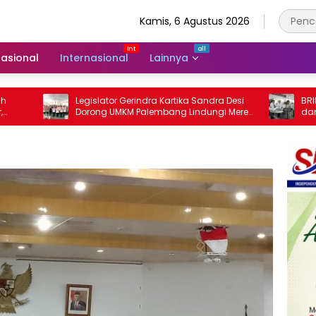
Kamis, 6 Agustus 2026
asional
Internasional
Lainnya
Legislator Gerindra Kartika Sandra Desi
BRIN Tancap Gas K
Dorong UMKM Palembang Lindungi Merek
dan Semikondukto
Usaha
Ekonomi Indonesi