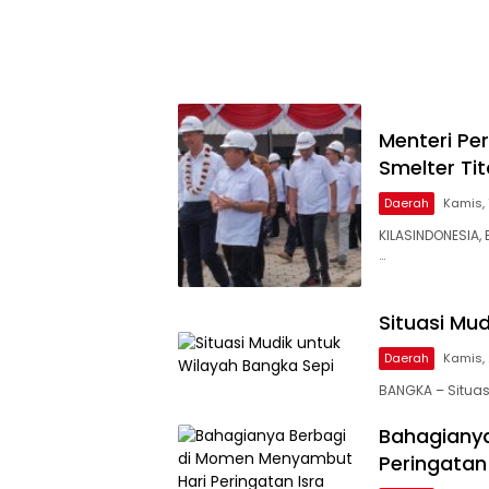
Menteri Pe
Smelter Ti
Daerah
Kamis,
KILASINDONESIA,
…
Situasi Mu
Daerah
Kamis, 
BANGKA – Situas
Bahagiany
Peringatan