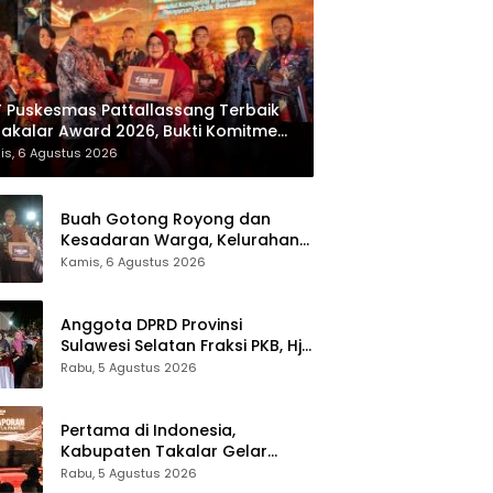
 Puskesmas Pattallassang Terbaik
Takalar Award 2026, Bukti Komitmen
irkan Pelayanan Kesehatan
is, 6 Agustus 2026
kualitas
Buah Gotong Royong dan
Kesadaran Warga, Kelurahan
Patte’ne Menjadi Bintang
Kamis, 6 Agustus 2026
Takalar Award 2026
Anggota DPRD Provinsi
Sulawesi Selatan Fraksi PKB, Hj.
Fadilah Fahriana Hadiri Dan
Rabu, 5 Agustus 2026
Beri Apresiasi : Takalar
Menyalakan Lentera
Pengabdian Melalui Malam
Pertama di Indonesia,
Apresiasi dan Inovasi Award
Kabupaten Takalar Gelar
2026
Malam Apresiasi dan Inovasi
Rabu, 5 Agustus 2026