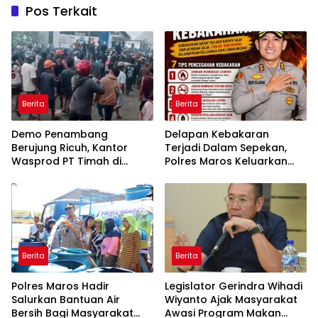
Pos Terkait
Berita
Berita
Demo Penambang
Delapan Kebakaran
Berujung Ricuh, Kantor
Terjadi Dalam Sepekan,
Wasprod PT Timah di
Polres Maros Keluarkan
Belitung Timur Terbakar
Imbauan kepada
Masyarakat
Berita
Berita
Polres Maros Hadir
Legislator Gerindra Wihadi
Salurkan Bantuan Air
Wiyanto Ajak Masyarakat
Bersih Bagi Masyarakat
Awasi Program Makan