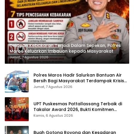
Delapan Kebakaran Terjadi Dalam Sepekan, Polres
Maros Keluarkan Imbauan kepada Masyarakat
Jumat, 7 Agustus 2026
Polres Maros Hadir Salurkan Bantuan Air
Bersih Bagi Masyarakat Terdampak Krisis
Air Bersih Di Maros
Jumat, 7 Agustus 2026
UPT Puskesmas Pattallassang Terbaik di
Takalar Award 2026, Bukti Komitmen
Hadirkan Pelayanan Kesehatan Berkualitas
Kamis, 6 Agustus 2026
Buah Gotong Royong dan Kesadaran