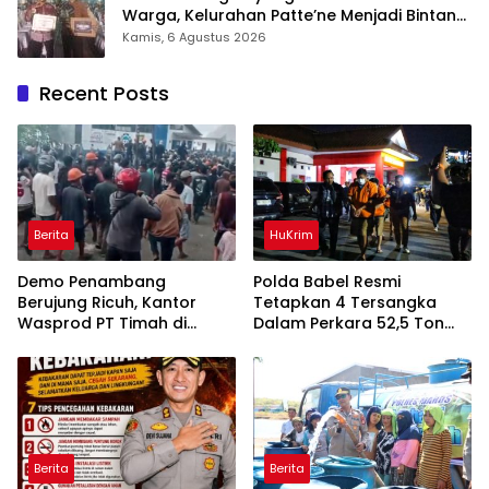
Warga, Kelurahan Patte’ne Menjadi Bintang
Takalar Award 2026
Kamis, 6 Agustus 2026
Recent Posts
Berita
HuKrim
Demo Penambang
Polda Babel Resmi
Berujung Ricuh, Kantor
Tetapkan 4 Tersangka
Wasprod PT Timah di
Dalam Perkara 52,5 Ton
Belitung Timur Terbakar
Pasir Timah Ilegal Di
Belitung
Berita
Berita