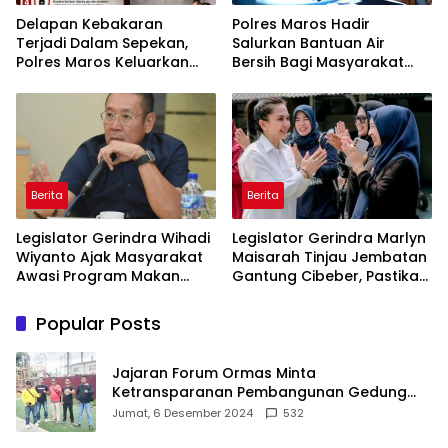
Delapan Kebakaran
Polres Maros Hadir
Terjadi Dalam Sepekan,
Salurkan Bantuan Air
Polres Maros Keluarkan
Bersih Bagi Masyarakat
Imbauan kepada
Terdampak Krisis Air Bersih
Masyarakat
Di Maros
Berita
Berita
Legislator Gerindra Wihadi
Legislator Gerindra Marlyn
Wiyanto Ajak Masyarakat
Maisarah Tinjau Jembatan
Awasi Program Makan
Gantung Cibeber, Pastikan
Bergizi Gratis agar Tepat
Aspirasi Warga Terlaksana
Sasaran
Popular Posts
Jajaran Forum Ormas Minta
Ketransparanan Pembangunan Gedung
Damkar Di Kecamatan Cisoka
Jumat, 6 Desember 2024
532