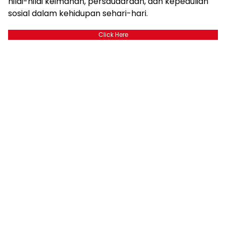
nilai-nilai keimanan, persaudaraan, dan kepedulian
sosial dalam kehidupan sehari-hari.
Click Here