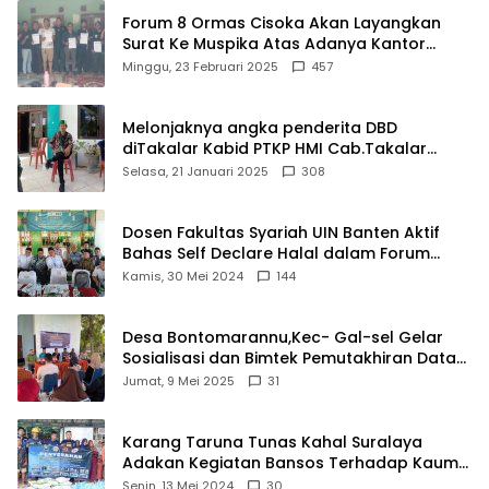
Forum 8 Ormas Cisoka Akan Layangkan
Surat Ke Muspika Atas Adanya Kantor
Matel di Cisoka
Minggu, 23 Februari 2025
457
Melonjaknya angka penderita DBD
diTakalar Kabid PTKP HMI Cab.Takalar
angkat bicara
Selasa, 21 Januari 2025
308
Dosen Fakultas Syariah UIN Banten Aktif
Bahas Self Declare Halal dalam Forum
Ijtima Ulama MUI
Kamis, 30 Mei 2024
144
Desa Bontomarannu,Kec- Gal-sel Gelar
Sosialisasi dan Bimtek Pemutakhiran Data
ID
Jumat, 9 Mei 2025
31
Karang Taruna Tunas Kahal Suralaya
Adakan Kegiatan Bansos Terhadap Kaum
Dhuafa dan Anak Yatim-Piatu
Senin, 13 Mei 2024
30