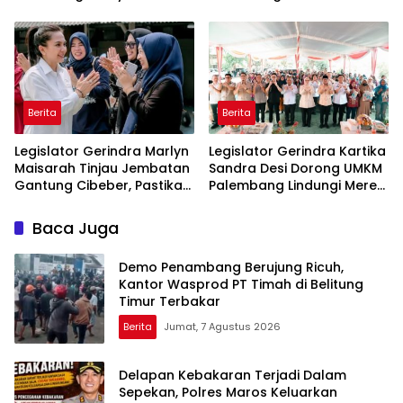
Terdampak Krisis Air Bersih
Bergizi Gratis agar Tepat
Di Maros
Sasaran
Berita
Berita
Legislator Gerindra Marlyn
Legislator Gerindra Kartika
Maisarah Tinjau Jembatan
Sandra Desi Dorong UMKM
Gantung Cibeber, Pastikan
Palembang Lindungi Merek
Aspirasi Warga Terlaksana
Usaha
Baca Juga
Demo Penambang Berujung Ricuh,
Kantor Wasprod PT Timah di Belitung
Timur Terbakar
Berita
Jumat, 7 Agustus 2026
Delapan Kebakaran Terjadi Dalam
Sepekan, Polres Maros Keluarkan