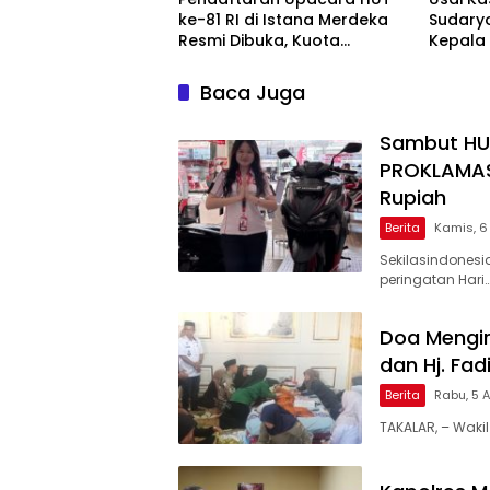
ke-81 RI di Istana Merdeka
Sudary
Resmi Dibuka, Kuota
Kepala
Terbatas Jangan Sampai
Pengaw
Kehabisan
Baca Juga
Sambut HUT
PROKLAMAS
Rupiah
Berita
Kamis, 6
Sekilasindones
peringatan Hari
Doa Mengir
dan Hj. Fa
Berita
Rabu, 5 
TAKALAR, – Wakil