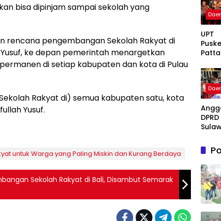
tkan bisa dipinjam sampai sekolah yang
Dae
UPT
kan rencana pengembangan Sekolah Rakyat di
Pusk
lah Yusuf, ke depan pemerintah menargetkan
Patta
g Ter
ermanen di setiap kabupaten dan kota di Pulau
Takal
Awar
Dae
Bukti
Sekolah Rakyat di) semua kabupaten satu, kota
Komi
Angg
Hadi
fullah Yusuf.
DPRD 
Pela
Sulaw
Kese
Selat
Berku
Fraksi
Po
at untuk Warga yang Paling Miskin dan Kurang Berdaya
Fadil
Fahri
Hadir
angan Sekolah Rakyat di Bali, Disambut Semarak
Beri 
: Tak
Meny
Lente
Peng