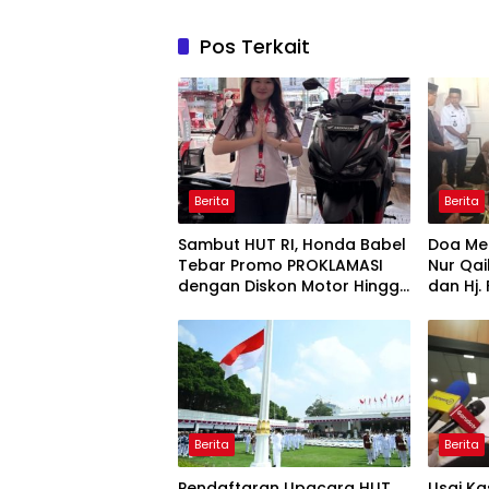
Pos Terkait
Berita
Berita
Sambut HUT RI, Honda Babel
Doa Men
Tebar Promo PROKLAMASI
Nur Qai
dengan Diskon Motor Hingga
dan Hj.
Jutaan Rupiah
Hadir 
Berita
Berita
Pendaftaran Upacara HUT
Usai K