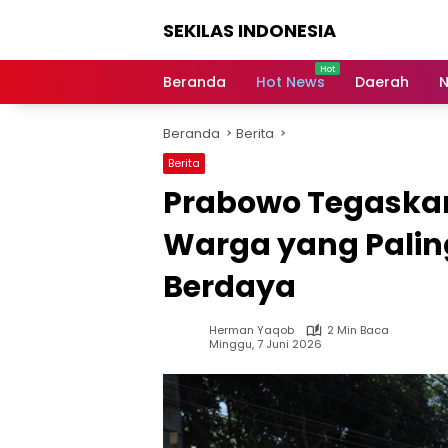
Langsung
SEKILAS INDONESIA
ke
konten
Berita
Terkini,
Beranda
Hot News
Daerah
N
Breaking
News,
Beranda
Berita
Latest
World,
Berita
Headlines,
Prabowo Tegaskan
News
Today
Warga yang Palin
Berdaya
Herman Yaqob
2 Min Baca
Minggu, 7 Juni 2026