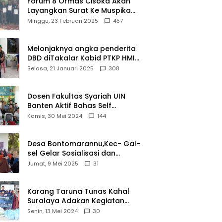
Forum 8 Ormas Cisoka Akan
ui
Berprestasi
Layangkan Surat Ke Muspika
m
Atas Adanya Kantor Matel di
Minggu, 23 Februari 2025
457
iasi
Cisoka
novasi
d 2026
Melonjaknya angka penderita
DBD diTakalar Kabid PTKP HMI
Cab.Takalar angkat bicara
Selasa, 21 Januari 2025
308
Dosen Fakultas Syariah UIN
Banten Aktif Bahas Self
Declare Halal dalam Forum
Kamis, 30 Mei 2024
144
Ijtima Ulama MUI
Desa Bontomarannu,Kec- Gal-
sel Gelar Sosialisasi dan
Bimtek Pemutakhiran Data ID
Jumat, 9 Mei 2025
31
Karang Taruna Tunas Kahal
Suralaya Adakan Kegiatan
Bansos Terhadap Kaum
Senin, 13 Mei 2024
30
Dhuafa dan Anak Yatim-Piatu