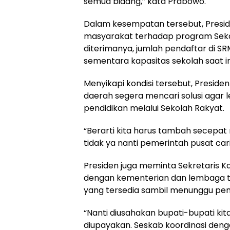
semua bidang,” kata Prabowo.
Dalam kesempatan tersebut, Presid
masyarakat terhadap program Seko
diterimanya, jumlah pendaftar di S
sementara kapasitas sekolah saat ini
Menyikapi kondisi tersebut, Presi
daerah segera mencari solusi agar
pendidikan melalui Sekolah Rakyat.
“Berarti kita harus tambah secepat 
tidak ya nanti pemerintah pusat cari
Presiden juga meminta Sekretaris K
dengan kementerian dan lembaga te
yang tersedia sambil menunggu p
“Nanti diusahakan bupati-bupati kit
diupayakan. Seskab koordinasi deng