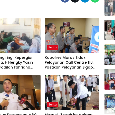
Melal
Mala
Apres
dan I
Awar
Berita
giringi Kepergian
Kapolres Maros Sidak
la, H.Hengky Yasin
Pelayanan Call Centre 110,
 Fadilah Fahriana
Pastikan Pelayanan Sigap
Menguatkan Keluarga
Dan Humanis
Berita
asus Keracunan MBG,
Muzani : Ziarah ke Makam