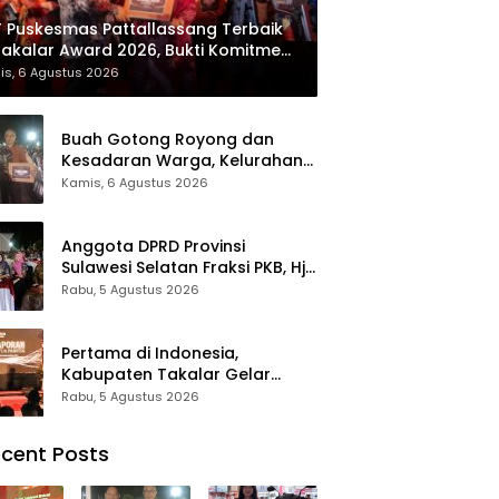
 Puskesmas Pattallassang Terbaik
Takalar Award 2026, Bukti Komitmen
irkan Pelayanan Kesehatan
is, 6 Agustus 2026
kualitas
Buah Gotong Royong dan
Kesadaran Warga, Kelurahan
Patte’ne Menjadi Bintang
Kamis, 6 Agustus 2026
Takalar Award 2026
Anggota DPRD Provinsi
Sulawesi Selatan Fraksi PKB, Hj.
Fadilah Fahriana Hadiri Dan
Rabu, 5 Agustus 2026
Beri Apresiasi : Takalar
Menyalakan Lentera
Pengabdian Melalui Malam
Pertama di Indonesia,
Apresiasi dan Inovasi Award
Kabupaten Takalar Gelar
2026
Malam Apresiasi dan Inovasi
Rabu, 5 Agustus 2026
Award 2026: Panggung
Penghargaan bagi Pelayan
cent Posts
Publik Berprestasi