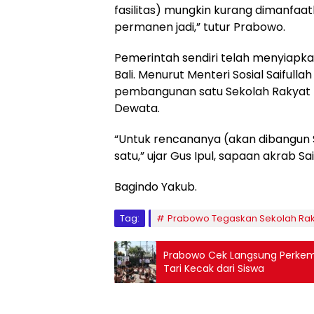
fasilitas) mungkin kurang dimanfaa
permanen jadi,” tutur Prabowo.
Pemerintah sendiri telah menyiap
Bali. Menurut Menteri Sosial Saiful
pembangunan satu Sekolah Rakyat p
Dewata.
“Untuk rencananya (akan dibangun 
satu,” ujar Gus Ipul, sapaan akrab Sai
Bagindo Yakub.
Tag:
Prabowo Tegaskan Sekolah Raky
Prabowo Cek Langsung Perkemb
Tari Kecak dari Siswa