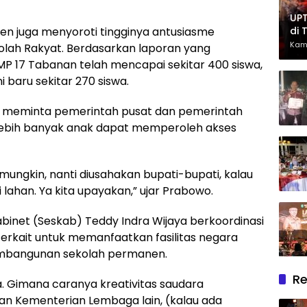
UPT
en juga menyoroti tingginya antusiasme
di 
Had
Kam
lah Rakyat. Berdasarkan laporan yang
Ber
RMP 17 Tabanan telah mencapai sekitar 400 siswa,
 baru sekitar 270 siswa.
den meminta pemerintah pusat dan pemerintah
 lebih banyak anak dapat memperoleh akses
mungkin, nanti diusahakan bupati-bupati, kalau
 lahan. Ya kita upayakan,” ujar Prabowo.
abinet (Seskab) Teddy Indra Wijaya berkoordinasi
rkait untuk memanfaatkan fasilitas negara
embangunan sekolah permanen.
Re
a. Gimana caranya kreativitas saudara
an Kementerian Lembaga lain, (kalau ada