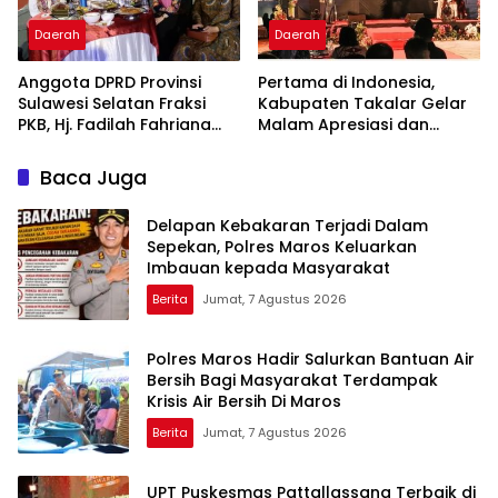
Daerah
Daerah
Anggota DPRD Provinsi
Pertama di Indonesia,
Sulawesi Selatan Fraksi
Kabupaten Takalar Gelar
PKB, Hj. Fadilah Fahriana
Malam Apresiasi dan
Hadiri Dan Beri Apresiasi :
Inovasi Award 2026:
Takalar Menyalakan
Panggung Penghargaan
Baca Juga
Lentera Pengabdian
bagi Pelayan Publik
Melalui Malam Apresiasi
Berprestasi
Delapan Kebakaran Terjadi Dalam
dan Inovasi Award 2026
Sepekan, Polres Maros Keluarkan
Imbauan kepada Masyarakat
Berita
Jumat, 7 Agustus 2026
Polres Maros Hadir Salurkan Bantuan Air
Bersih Bagi Masyarakat Terdampak
Krisis Air Bersih Di Maros
Berita
Jumat, 7 Agustus 2026
UPT Puskesmas Pattallassang Terbaik di