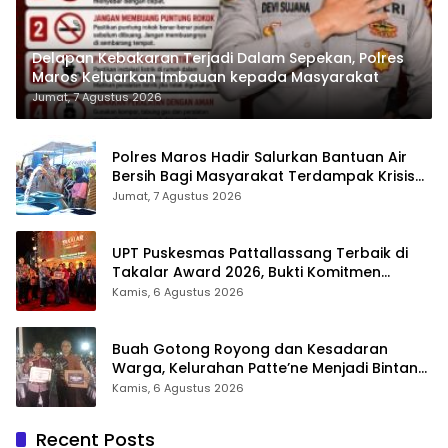
Delapan Kebakaran Terjadi Dalam Sepekan, Polres
Maros Keluarkan Imbauan kepada Masyarakat
Jumat, 7 Agustus 2026
Polres Maros Hadir Salurkan Bantuan Air
Bersih Bagi Masyarakat Terdampak Krisis
Air Bersih Di Maros
Jumat, 7 Agustus 2026
UPT Puskesmas Pattallassang Terbaik di
Takalar Award 2026, Bukti Komitmen
Hadirkan Pelayanan Kesehatan Berkualitas
Kamis, 6 Agustus 2026
Buah Gotong Royong dan Kesadaran
Warga, Kelurahan Patte’ne Menjadi Bintang
Takalar Award 2026
Kamis, 6 Agustus 2026
Recent Posts