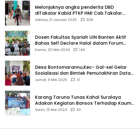
Melonjaknya angka penderita DBD
diTakalar Kabid PTKP HMI Cab.Takalar
angkat bicara
Selasa, 21 Januari 2025
308
Dosen Fakultas Syariah UIN Banten Aktif
Bahas Self Declare Halal dalam Forum
Ijtima Ulama MUI
Kamis, 30 Mei 2024
144
Desa Bontomarannu,Kec- Gal-sel Gelar
Sosialisasi dan Bimtek Pemutakhiran Data
ID
Jumat, 9 Mei 2025
31
Karang Taruna Tunas Kahal Suralaya
Adakan Kegiatan Bansos Terhadap Kaum
Dhuafa dan Anak Yatim-Piatu
Senin, 13 Mei 2024
30