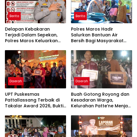
Berita
Berita
Delapan Kebakaran
Polres Maros Hadir
Terjadi Dalam Sepekan,
Salurkan Bantuan Air
Polres Maros Keluarkan
Bersih Bagi Masyarakat
Imbauan kepada
Terdampak Krisis Air Bersih
Masyarakat
Di Maros
Daerah
Daerah
UPT Puskesmas
Buah Gotong Royong dan
Pattallassang Terbaik di
Kesadaran Warga,
Takalar Award 2026, Bukti
Kelurahan Patte’ne Menjadi
Komitmen Hadirkan
Bintang Takalar Award
Pelayanan Kesehatan
2026
Berkualitas