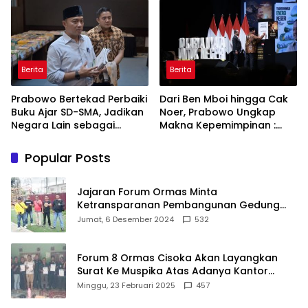
ASRI
Berita
Berita
Prabowo Bertekad Perbaiki
Dari Ben Mboi hingga Cak
Buku Ajar SD-SMA, Jadikan
Noer, Prabowo Ungkap
Negara Lain sebagai
Makna Kepemimpinan :
Referensi
Bekerja, Cintai Rakyat &
Gunakan Akal Sehat
Popular Posts
Jajaran Forum Ormas Minta
Ketransparanan Pembangunan Gedung
Damkar Di Kecamatan Cisoka
Jumat, 6 Desember 2024
532
Forum 8 Ormas Cisoka Akan Layangkan
Surat Ke Muspika Atas Adanya Kantor
Matel di Cisoka
Minggu, 23 Februari 2025
457