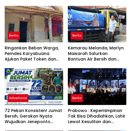
Berita
Berita
Ringankan Beban Warga,
Kemarau Melanda, Marlyn
Pemdes Karyabuana
Maisarah Salurkan
Ajukan Paket Token dan
Bantuan Air Bersih dan
Penurunan Daya Listrik ke
Toren untuk Warga
PLN
Babakan Madang
Advertorial
Berita
72 Pekan Konsisten! Jumat
Prabowo : Kepemimpinan
Bersih, Gerakan Nyata
Tak Bisa Dihadiahkan, Lahir
Wujudkan Jeneponto
Lewat Kesulitan dan
Bahagia dan Lingkungan
Keberanian