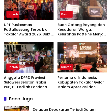
Daerah
Daerah
UPT Puskesmas
Buah Gotong Royong dan
Pattallassang Terbaik di
Kesadaran Warga,
Takalar Award 2026, Bukti
Kelurahan Patte’ne Menjadi
Komitmen Hadirkan
Bintang Takalar Award
Pelayanan Kesehatan
2026
Berkualitas
Daerah
Daerah
Anggota DPRD Provinsi
Pertama di Indonesia,
Sulawesi Selatan Fraksi
Kabupaten Takalar Gelar
PKB, Hj. Fadilah Fahriana
Malam Apresiasi dan
Hadiri Dan Beri Apresiasi :
Inovasi Award 2026:
Takalar Menyalakan
Panggung Penghargaan
Baca Juga
Lentera Pengabdian
bagi Pelayan Publik
Melalui Malam Apresiasi
Berprestasi
Delapan Kebakaran Terjadi Dalam
dan Inovasi Award 2026