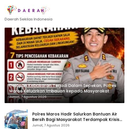
Daerah Sekilas Indonesia
Delapan Kebakaran Terjadi Dalam Sepekan, Polres
Maros Keluarkan Imbauan kepada Masyarakat
Jumat, 7 Agustus 2026
Polres Maros Hadir Salurkan Bantuan Air
Bersih Bagi Masyarakat Terdampak Krisis
Air Bersih Di Maros
Jumat, 7 Agustus 2026