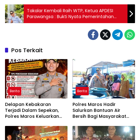
Takalar Kembali Raih WTP, Ketua APDESI
Parawangsa : Bukti Nyata Pemerintahan
yang Bersih,Cepat dan Berintegritas
Pos Terkait
Berita
Berita
Delapan Kebakaran
Polres Maros Hadir
Terjadi Dalam Sepekan,
Salurkan Bantuan Air
Polres Maros Keluarkan
Bersih Bagi Masyarakat
Imbauan kepada
Terdampak Krisis Air Bersih
Masyarakat
Di Maros