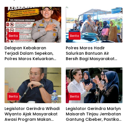
Belitung Timur Terbakar
Pasir Timah Ilegal Di
Belitung
Berita
Berita
Delapan Kebakaran
Polres Maros Hadir
Terjadi Dalam Sepekan,
Salurkan Bantuan Air
Polres Maros Keluarkan
Bersih Bagi Masyarakat
Imbauan kepada
Terdampak Krisis Air Bersih
Masyarakat
Di Maros
Berita
Berita
Legislator Gerindra Wihadi
Legislator Gerindra Marlyn
Wiyanto Ajak Masyarakat
Maisarah Tinjau Jembatan
Awasi Program Makan
Gantung Cibeber, Pastikan
Bergizi Gratis agar Tepat
Aspirasi Warga Terlaksana