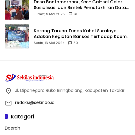
Desa Bontomarannu,Kec- Gal-sel Gelar
Sosialisasi dan Bimtek Pemutakhiran Data
ID
Jumat, 9 Mei 2025
31
Karang Taruna Tunas Kahal Suralaya
Adakan Kegiatan Bansos Terhadap Kaum
Dhuafa dan Anak Yatim-Piatu
Senin, 13 Mei 2024
30
Jl. Diponegoro Ruko Biringbalang, Kabupaten Takalar
redaksi@sekindo.id
Kategori
Daerah