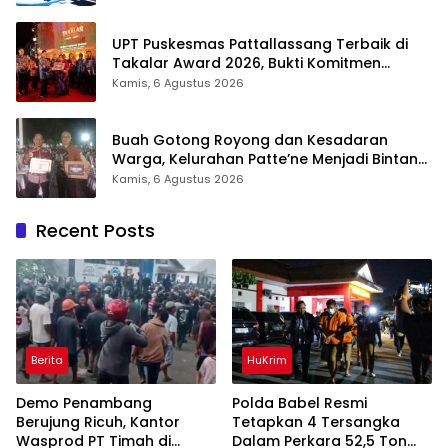
UPT Puskesmas Pattallassang Terbaik di
Takalar Award 2026, Bukti Komitmen
Hadirkan Pelayanan Kesehatan Berkualitas
Kamis, 6 Agustus 2026
Buah Gotong Royong dan Kesadaran
Warga, Kelurahan Patte’ne Menjadi Bintang
Takalar Award 2026
Kamis, 6 Agustus 2026
Recent Posts
Berita
HuKrim
Demo Penambang
Polda Babel Resmi
Berujung Ricuh, Kantor
Tetapkan 4 Tersangka
Wasprod PT Timah di
Dalam Perkara 52,5 Ton