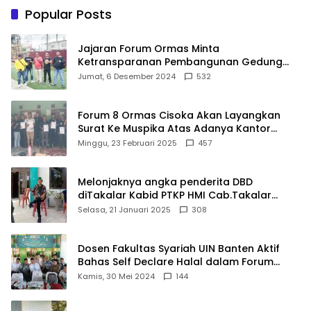
Sasaran
Popular Posts
Jajaran Forum Ormas Minta
Ketransparanan Pembangunan Gedung
Damkar Di Kecamatan Cisoka
Jumat, 6 Desember 2024
532
Forum 8 Ormas Cisoka Akan Layangkan
Surat Ke Muspika Atas Adanya Kantor
Matel di Cisoka
Minggu, 23 Februari 2025
457
Melonjaknya angka penderita DBD
diTakalar Kabid PTKP HMI Cab.Takalar
angkat bicara
Selasa, 21 Januari 2025
308
Dosen Fakultas Syariah UIN Banten Aktif
Bahas Self Declare Halal dalam Forum
Ijtima Ulama MUI
Kamis, 30 Mei 2024
144