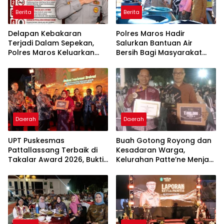
Berita
Berita
Delapan Kebakaran
Polres Maros Hadir
Terjadi Dalam Sepekan,
Salurkan Bantuan Air
Polres Maros Keluarkan
Bersih Bagi Masyarakat
Imbauan kepada
Terdampak Krisis Air Bersih
Masyarakat
Di Maros
Daerah
Daerah
UPT Puskesmas
Buah Gotong Royong dan
Pattallassang Terbaik di
Kesadaran Warga,
Takalar Award 2026, Bukti
Kelurahan Patte’ne Menjadi
Komitmen Hadirkan
Bintang Takalar Award
Pelayanan Kesehatan
2026
Berkualitas