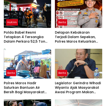
HuKrim
Berita
Polda Babel Resmi
Delapan Kebakaran
Tetapkan 4 Tersangka
Terjadi Dalam Sepekan,
Dalam Perkara 52,5 Ton
Polres Maros Keluarkan
Pasir Timah Ilegal Di
Imbauan kepada
Belitung
Masyarakat
Berita
Berita
Polres Maros Hadir
Legislator Gerindra Wihadi
Salurkan Bantuan Air
Wiyanto Ajak Masyarakat
Bersih Bagi Masyarakat
Awasi Program Makan
Terdampak Krisis Air Bersih
Bergizi Gratis agar Tepat
Di Maros
Sasaran