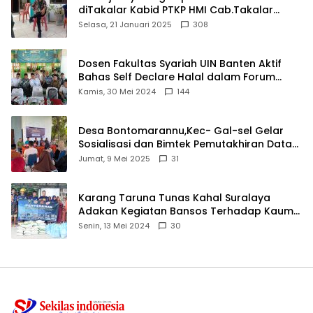
diTakalar Kabid PTKP HMI Cab.Takalar
angkat bicara
Selasa, 21 Januari 2025
308
Dosen Fakultas Syariah UIN Banten Aktif
Bahas Self Declare Halal dalam Forum
Ijtima Ulama MUI
Kamis, 30 Mei 2024
144
Desa Bontomarannu,Kec- Gal-sel Gelar
Sosialisasi dan Bimtek Pemutakhiran Data
ID
Jumat, 9 Mei 2025
31
Karang Taruna Tunas Kahal Suralaya
Adakan Kegiatan Bansos Terhadap Kaum
Dhuafa dan Anak Yatim-Piatu
Senin, 13 Mei 2024
30