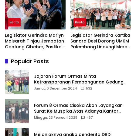
Berita
Berita
Legislator Gerindra Marlyn
Legislator Gerindra Kartika
Maisarah Tinjau Jembatan
Sandra Desi Dorong UMKM
Gantung Cibeber, Pastikan
Palembang Lindungi Merek
Aspirasi Warga Terlaksana
Usaha
Popular Posts
Jajaran Forum Ormas Minta
Ketransparanan Pembangunan Gedung
Damkar Di Kecamatan Cisoka
Jumat, 6 Desember 2024
532
Forum 8 Ormas Cisoka Akan Layangkan
Surat Ke Muspika Atas Adanya Kantor
Matel di Cisoka
Minggu, 23 Februari 2025
457
Melonjaknya angka penderita DBD