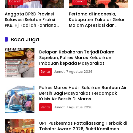
Daerah
Daerah
Anggota DPRD Provinsi
Pertama di Indonesia,
Sulawesi Selatan Fraksi
Kabupaten Takalar Gelar
PKB, Hj. Fadilah Fahriana
Malam Apresiasi dan
Hadiri Dan Beri Apresiasi :
Inovasi Award 2026:
Takalar Menyalakan
Panggung Penghargaan
Baca Juga
Lentera Pengabdian
bagi Pelayan Publik
Melalui Malam Apresiasi
Berprestasi
Delapan Kebakaran Terjadi Dalam
dan Inovasi Award 2026
Sepekan, Polres Maros Keluarkan
Imbauan kepada Masyarakat
Berita
Jumat, 7 Agustus 2026
Polres Maros Hadir Salurkan Bantuan Air
Bersih Bagi Masyarakat Terdampak
Krisis Air Bersih Di Maros
Berita
Jumat, 7 Agustus 2026
UPT Puskesmas Pattallassang Terbaik di
Takalar Award 2026, Bukti Komitmen