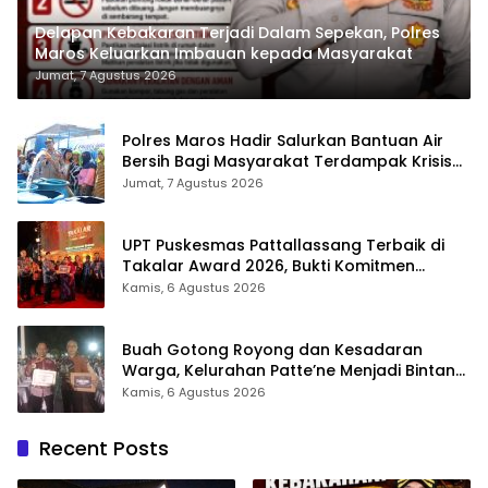
Delapan Kebakaran Terjadi Dalam Sepekan, Polres
Maros Keluarkan Imbauan kepada Masyarakat
Jumat, 7 Agustus 2026
Polres Maros Hadir Salurkan Bantuan Air
Bersih Bagi Masyarakat Terdampak Krisis
Air Bersih Di Maros
Jumat, 7 Agustus 2026
UPT Puskesmas Pattallassang Terbaik di
Takalar Award 2026, Bukti Komitmen
Hadirkan Pelayanan Kesehatan Berkualitas
Kamis, 6 Agustus 2026
Buah Gotong Royong dan Kesadaran
Warga, Kelurahan Patte’ne Menjadi Bintang
Takalar Award 2026
Kamis, 6 Agustus 2026
Recent Posts