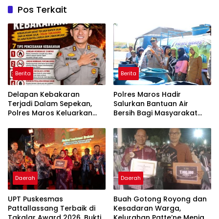
Pos Terkait
Berita
Berita
Delapan Kebakaran
Polres Maros Hadir
Terjadi Dalam Sepekan,
Salurkan Bantuan Air
Polres Maros Keluarkan
Bersih Bagi Masyarakat
Imbauan kepada
Terdampak Krisis Air Bersih
Masyarakat
Di Maros
Daerah
Daerah
UPT Puskesmas
Buah Gotong Royong dan
Pattallassang Terbaik di
Kesadaran Warga,
Takalar Award 2026, Bukti
Kelurahan Patte’ne Menjadi