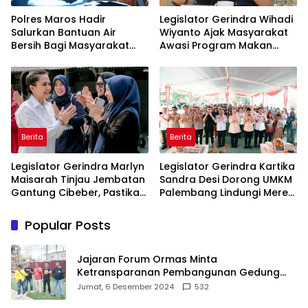
Polres Maros Hadir
Legislator Gerindra Wihadi
Salurkan Bantuan Air
Wiyanto Ajak Masyarakat
Bersih Bagi Masyarakat
Awasi Program Makan
Terdampak Krisis Air Bersih
Bergizi Gratis agar Tepat
Di Maros
Sasaran
Berita
Berita
Legislator Gerindra Marlyn
Legislator Gerindra Kartika
Maisarah Tinjau Jembatan
Sandra Desi Dorong UMKM
Gantung Cibeber, Pastikan
Palembang Lindungi Merek
Aspirasi Warga Terlaksana
Usaha
Popular Posts
Jajaran Forum Ormas Minta
Ketransparanan Pembangunan Gedung
Damkar Di Kecamatan Cisoka
Jumat, 6 Desember 2024
532