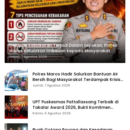
Delapan Kebakaran Terjadi Dalam Sepekan, Polres
Maros Keluarkan Imbauan kepada Masyarakat
Jumat, 7 Agustus 2026
Polres Maros Hadir Salurkan Bantuan Air
Bersih Bagi Masyarakat Terdampak Krisis
Air Bersih Di Maros
Jumat, 7 Agustus 2026
UPT Puskesmas Pattallassang Terbaik di
Takalar Award 2026, Bukti Komitmen
Hadirkan Pelayanan Kesehatan Berkualitas
Kamis, 6 Agustus 2026
Buah Gotong Royong dan Kesadaran