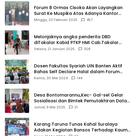
Forum 8 Ormas Cisoka Akan Layangkan
Surat Ke Muspika Atas Adanya Kantor
Matel di Cisoka
Minggu, 23 Februari 2025
457
Melonjaknya angka penderita DBD
diTakalar Kabid PTKP HMI Cab.Takalar
angkat bicara
Selasa, 21 Januari 2025
308
Dosen Fakultas Syariah UIN Banten Aktif
Bahas Self Declare Halal dalam Forum
Ijtima Ulama MUI
Kamis, 30 Mei 2024
144
Desa Bontomarannu,Kec- Gal-sel Gelar
Sosialisasi dan Bimtek Pemutakhiran Data
ID
Jumat, 9 Mei 2025
31
Karang Taruna Tunas Kahal Suralaya
Adakan Kegiatan Bansos Terhadap Kaum
Dhuafa dan Anak Yatim-Piatu