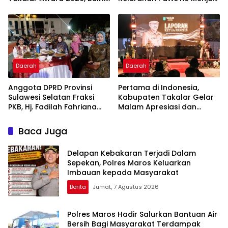
Komitmen Hadirkan
Bintang Takalar Award
Pelayanan Kesehatan
2026
Berkualitas
Daerah
Daerah
Anggota DPRD Provinsi
Pertama di Indonesia,
Sulawesi Selatan Fraksi
Kabupaten Takalar Gelar
PKB, Hj. Fadilah Fahriana
Malam Apresiasi dan
Hadiri Dan Beri Apresiasi :
Inovasi Award 2026:
Takalar Menyalakan
Panggung Penghargaan
Baca Juga
Lentera Pengabdian
bagi Pelayan Publik
Melalui Malam Apresiasi
Berprestasi
Delapan Kebakaran Terjadi Dalam
dan Inovasi Award 2026
Sepekan, Polres Maros Keluarkan
Imbauan kepada Masyarakat
Berita
Jumat, 7 Agustus 2026
Polres Maros Hadir Salurkan Bantuan Air
Bersih Bagi Masyarakat Terdampak