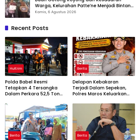
Warga, Kelurahan Patte’ne Menjadi Bintang
Takalar Award 2026
Kamis, 6 Agustus 2026
Recent Posts
HuKrim
Berita
Polda Babel Resmi
Delapan Kebakaran
Tetapkan 4 Tersangka
Terjadi Dalam Sepekan,
Dalam Perkara 52,5 Ton
Polres Maros Keluarkan
Pasir Timah Ilegal Di
Imbauan kepada
Belitung
Masyarakat
Berita
Berita