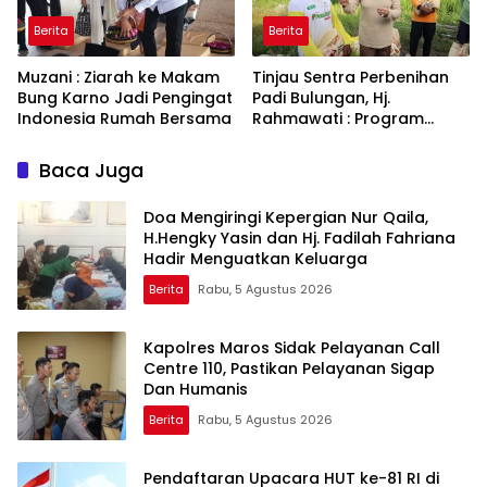
Berita
Berita
Muzani : Ziarah ke Makam
Tinjau Sentra Perbenihan
Bung Karno Jadi Pengingat
Padi Bulungan, Hj.
Indonesia Rumah Bersama
Rahmawati : Program
Prabowo Bikin Petani Makin
Optimistis
Baca Juga
Doa Mengiringi Kepergian Nur Qaila,
H.Hengky Yasin dan Hj. Fadilah Fahriana
Hadir Menguatkan Keluarga
Berita
Rabu, 5 Agustus 2026
Kapolres Maros Sidak Pelayanan Call
Centre 110, Pastikan Pelayanan Sigap
Dan Humanis
Berita
Rabu, 5 Agustus 2026
Pendaftaran Upacara HUT ke-81 RI di