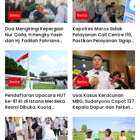
Berita
Berita
Doa Mengiringi Kepergian
Kapolres Maros Sidak
Nur Qaila, H.Hengky Yasin
Pelayanan Call Centre 110,
dan Hj. Fadilah Fahriana
Pastikan Pelayanan Sigap
Hadir Menguatkan
Dan Humanis
Keluarga
Berita
Berita
Pendaftaran Upacara HUT
Usai Kasus Keracunan
ke-81 RI di Istana Merdeka
MBG, Sudaryono Copot 137
Resmi Dibuka, Kuota
Kepala Dapur dan Perketat
Terbatas Jangan Sampai
Pengawasan Nasional
Kehabisan