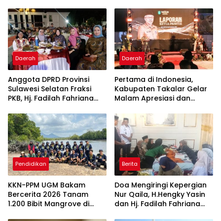
Daerah
Daerah
Anggota DPRD Provinsi
Pertama di Indonesia,
Sulawesi Selatan Fraksi
Kabupaten Takalar Gelar
PKB, Hj. Fadilah Fahriana
Malam Apresiasi dan
Hadiri Dan Beri Apresiasi :
Inovasi Award 2026:
Takalar Menyalakan
Panggung Penghargaan
Lentera Pengabdian
bagi Pelayan Publik
Melalui Malam Apresiasi
Berprestasi
dan Inovasi Award 2026
Pendidikan
Berita
KKN-PPM UGM Bakam
Doa Mengiringi Kepergian
Bercerita 2026 Tanam
Nur Qaila, H.Hengky Yasin
1.200 Bibit Mangrove di
dan Hj. Fadilah Fahriana
Sungai Layang
Hadir Menguatkan