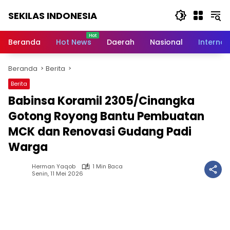
Langsung
SEKILAS INDONESIA
ke
konten
Berita
Terkini,
Beranda
Hot News
Daerah
Nasional
Internas
Breaking
News,
Beranda
Berita
Latest
World,
Berita
Headlines,
Babinsa Koramil 2305/Cinangka
News
Today
Gotong Royong Bantu Pembuatan
MCK dan Renovasi Gudang Padi
Warga
Herman Yaqob
1 Min Baca
Senin, 11 Mei 2026