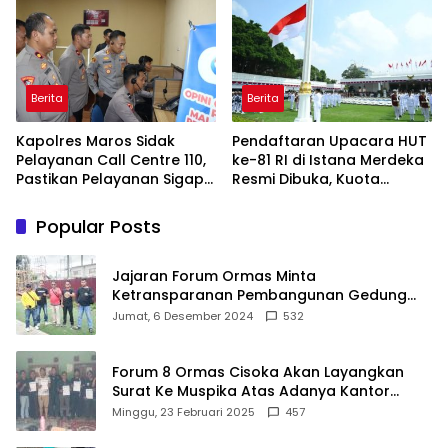
Keluarga
Berita
Berita
Kapolres Maros Sidak
Pendaftaran Upacara HUT
Pelayanan Call Centre 110,
ke-81 RI di Istana Merdeka
Pastikan Pelayanan Sigap
Resmi Dibuka, Kuota
Dan Humanis
Terbatas Jangan Sampai
Kehabisan
Popular Posts
Jajaran Forum Ormas Minta
Ketransparanan Pembangunan Gedung
Damkar Di Kecamatan Cisoka
Jumat, 6 Desember 2024
532
Forum 8 Ormas Cisoka Akan Layangkan
Surat Ke Muspika Atas Adanya Kantor
Matel di Cisoka
Minggu, 23 Februari 2025
457