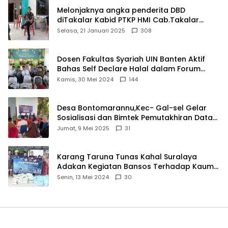
Melonjaknya angka penderita DBD
diTakalar Kabid PTKP HMI Cab.Takalar
angkat bicara
Selasa, 21 Januari 2025
308
Dosen Fakultas Syariah UIN Banten Aktif
Bahas Self Declare Halal dalam Forum
Ijtima Ulama MUI
Kamis, 30 Mei 2024
144
Desa Bontomarannu,Kec- Gal-sel Gelar
Sosialisasi dan Bimtek Pemutakhiran Data
ID
Jumat, 9 Mei 2025
31
Karang Taruna Tunas Kahal Suralaya
Adakan Kegiatan Bansos Terhadap Kaum
Dhuafa dan Anak Yatim-Piatu
Senin, 13 Mei 2024
30