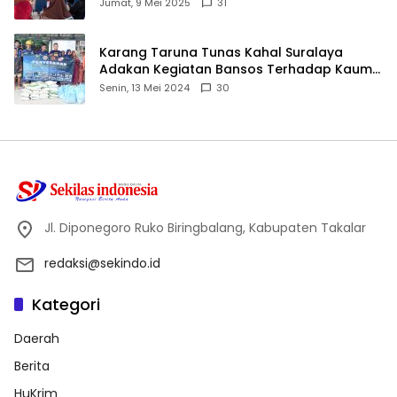
ID
Jumat, 9 Mei 2025
31
Karang Taruna Tunas Kahal Suralaya
Adakan Kegiatan Bansos Terhadap Kaum
Dhuafa dan Anak Yatim-Piatu
Senin, 13 Mei 2024
30
Jl. Diponegoro Ruko Biringbalang, Kabupaten Takalar
redaksi@sekindo.id
Kategori
Daerah
Berita
HuKrim