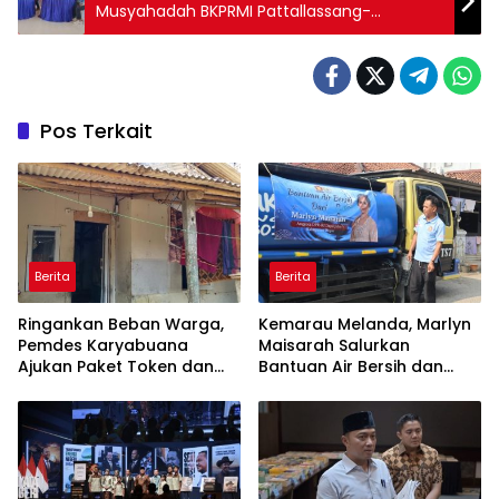
Musyahadah BKPRMI Pattallassang-
Tanakeke, Siapkan Generasi Qurani untuk
Takalar Maju
Pos Terkait
Berita
Berita
Ringankan Beban Warga,
Kemarau Melanda, Marlyn
Pemdes Karyabuana
Maisarah Salurkan
Ajukan Paket Token dan
Bantuan Air Bersih dan
Penurunan Daya Listrik ke
Toren untuk Warga
PLN
Babakan Madang