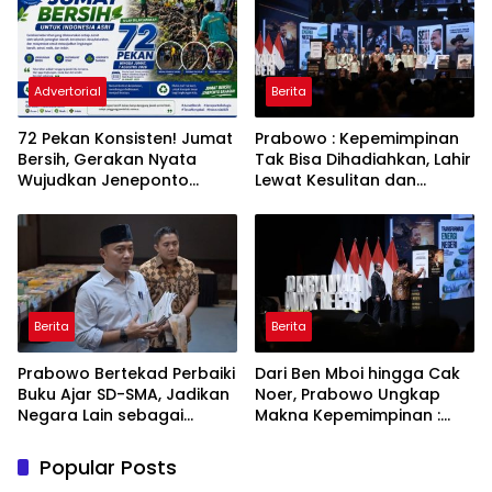
Advertorial
Berita
72 Pekan Konsisten! Jumat
Prabowo : Kepemimpinan
Bersih, Gerakan Nyata
Tak Bisa Dihadiahkan, Lahir
Wujudkan Jeneponto
Lewat Kesulitan dan
Bahagia dan Lingkungan
Keberanian
ASRI
Berita
Berita
Prabowo Bertekad Perbaiki
Dari Ben Mboi hingga Cak
Buku Ajar SD-SMA, Jadikan
Noer, Prabowo Ungkap
Negara Lain sebagai
Makna Kepemimpinan :
Referensi
Bekerja, Cintai Rakyat &
Gunakan Akal Sehat
Popular Posts