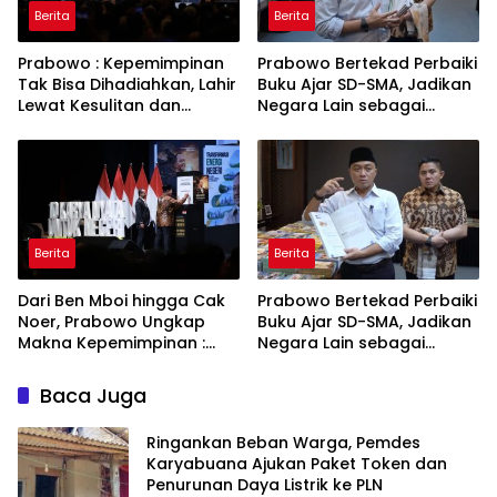
Berita
Berita
Prabowo : Kepemimpinan
Prabowo Bertekad Perbaiki
Tak Bisa Dihadiahkan, Lahir
Buku Ajar SD-SMA, Jadikan
Lewat Kesulitan dan
Negara Lain sebagai
Keberanian
Referensi
Berita
Berita
Dari Ben Mboi hingga Cak
Prabowo Bertekad Perbaiki
Noer, Prabowo Ungkap
Buku Ajar SD-SMA, Jadikan
Makna Kepemimpinan :
Negara Lain sebagai
Bekerja, Cintai Rakyat &
Referensi
Gunakan Akal Sehat
Baca Juga
Ringankan Beban Warga, Pemdes
Karyabuana Ajukan Paket Token dan
Penurunan Daya Listrik ke PLN