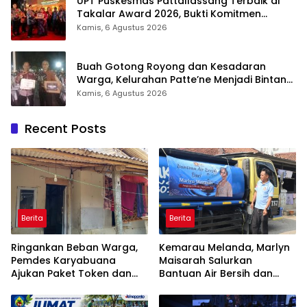
UPT Puskesmas Pattallassang Terbaik di
Takalar Award 2026, Bukti Komitmen
Hadirkan Pelayanan Kesehatan Berkualitas
Kamis, 6 Agustus 2026
Buah Gotong Royong dan Kesadaran
Warga, Kelurahan Patte’ne Menjadi Bintang
Takalar Award 2026
Kamis, 6 Agustus 2026
Recent Posts
Berita
Berita
Ringankan Beban Warga,
Kemarau Melanda, Marlyn
Pemdes Karyabuana
Maisarah Salurkan
Ajukan Paket Token dan
Bantuan Air Bersih dan
Penurunan Daya Listrik ke
Toren untuk Warga
PLN
Babakan Madang