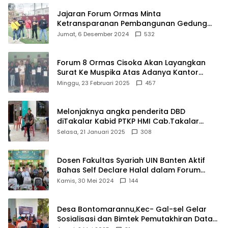
Jajaran Forum Ormas Minta
Ketransparanan Pembangunan Gedung
Damkar Di Kecamatan Cisoka
Jumat, 6 Desember 2024
532
Forum 8 Ormas Cisoka Akan Layangkan
Surat Ke Muspika Atas Adanya Kantor
Matel di Cisoka
Minggu, 23 Februari 2025
457
Melonjaknya angka penderita DBD
diTakalar Kabid PTKP HMI Cab.Takalar
angkat bicara
Selasa, 21 Januari 2025
308
Dosen Fakultas Syariah UIN Banten Aktif
Bahas Self Declare Halal dalam Forum
Ijtima Ulama MUI
Kamis, 30 Mei 2024
144
Desa Bontomarannu,Kec- Gal-sel Gelar
Sosialisasi dan Bimtek Pemutakhiran Data