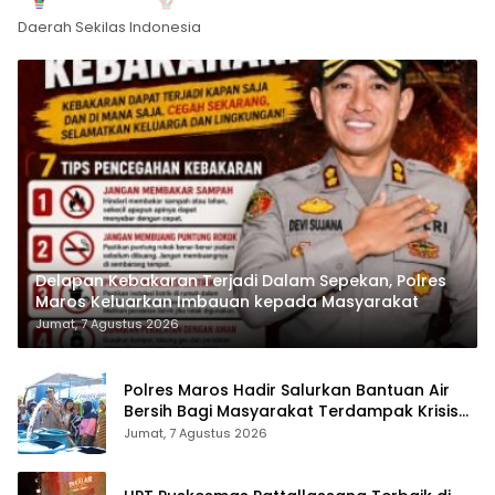
Daerah Sekilas Indonesia
Delapan Kebakaran Terjadi Dalam Sepekan, Polres
Maros Keluarkan Imbauan kepada Masyarakat
Jumat, 7 Agustus 2026
Polres Maros Hadir Salurkan Bantuan Air
Bersih Bagi Masyarakat Terdampak Krisis
Air Bersih Di Maros
Jumat, 7 Agustus 2026