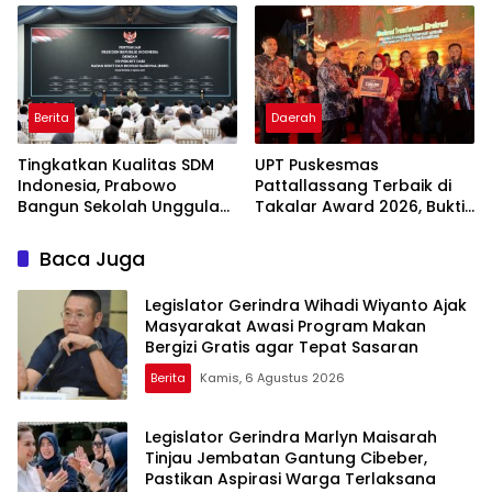
Indonesia
Berita
Daerah
Tingkatkan Kualitas SDM
UPT Puskesmas
Indonesia, Prabowo
Pattallassang Terbaik di
Bangun Sekolah Unggulan
Takalar Award 2026, Bukti
hingga Undang Universitas
Komitmen Hadirkan
Terbaik Dunia
Pelayanan Kesehatan
Baca Juga
Berkualitas
Legislator Gerindra Wihadi Wiyanto Ajak
Masyarakat Awasi Program Makan
Bergizi Gratis agar Tepat Sasaran
Berita
Kamis, 6 Agustus 2026
Legislator Gerindra Marlyn Maisarah
Tinjau Jembatan Gantung Cibeber,
Pastikan Aspirasi Warga Terlaksana