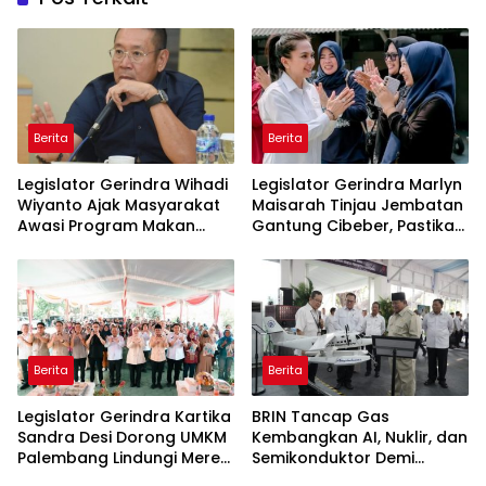
Berita
Berita
Legislator Gerindra Wihadi
Legislator Gerindra Marlyn
Wiyanto Ajak Masyarakat
Maisarah Tinjau Jembatan
Awasi Program Makan
Gantung Cibeber, Pastikan
Bergizi Gratis agar Tepat
Aspirasi Warga Terlaksana
Sasaran
Berita
Berita
Legislator Gerindra Kartika
BRIN Tancap Gas
Sandra Desi Dorong UMKM
Kembangkan AI, Nuklir, dan
Palembang Lindungi Merek
Semikonduktor Demi
Usaha
Dongkrak Ekonomi